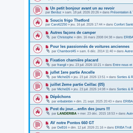
u
s
e
u
v
s
m
N
Un petit bonjour avant un au revoir
e
a
e
o
a
g
par
Berduz
»
sam. 18 juil. 2026 20:26
» dans
Présentation &
s
u
u
e
s
v
m
N
Soucis frigo Thetford
a
e
e
o
g
par
Caro62250
»
jeu. 16 juil. 2026 17:44
» dans
Confort Sani
a
s
u
e
u
s
v
N
Autres façons de camper
m
a
e
o
e
g
par
Christophe
»
dim. 16 mars 2008 04:38
» dans
ERIBA 
a
u
s
e
u
v
s
m
N
Pour les passionnés de voitures anciennes
e
a
e
o
a
g
par
Chambord45
»
sam. 6 déc. 2014 11:40
» dans
Autre
s
u
u
e
s
v
m
a
N
Fixation charnière placard
e
e
g
o
a
s
par
frangil
»
jeu. 23 juil. 2026 10:21
» dans
Entre nous et
e
u
u
s
v
m
a
N
jullet 1ere partie Ancelle
e
e
g
o
par
Michel26
»
jeu. 23 juil. 2026 13:51
» dans
Sorties & 
a
s
e
u
u
s
v
N
juillet 2eme partie Ceillac (05)
m
a
e
o
e
g
par
Michel26
»
jeu. 23 juil. 2026 14:08
» dans
Sorties & 
a
u
s
e
u
v
s
N
Dépêchons
m
e
a
o
e
par
eribabinbin
»
dim. 21 sept. 2025 20:43
» dans
ERIBA 
a
g
u
s
u
e
v
s
N
Post du jour....enfin des jours !!!
m
e
a
o
e
par
LANDERIBA
»
mer. 23 déc. 2015 18:53
» dans
Autr
a
g
u
s
u
e
v
s
m
N
AV notre Pontos 660 GT
e
a
e
o
a
g
par
DeB16
»
dim. 12 juil. 2026 21:16
» dans
ERIBA Troll
s
u
u
e
s
v