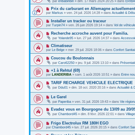
g
par
eribabinbin
»
dim. 17 mars 2024 20:25
» dans
ERIBA 
s
u
u
e
s
v
m
N
Prix ​​du carburant en Allemagne actuellemen
a
e
e
o
g
par
Markus
»
ven. 24 juil. 2026 14:28
» dans
Actualité & Déb
a
s
u
e
u
s
v
N
Installer un tracker ou traceur
m
a
e
o
e
g
par
Turpin74
»
ven. 26 juin 2026 19:14
» dans
Vol de véhicu
a
u
s
e
u
v
s
N
Recherche accroche auvent pour Familia.
m
e
a
o
e
par
Yolande95
»
lun. 27 juil. 2026 14:37
» dans
Accessoir
a
g
u
s
u
e
v
s
N
Climatiseur
m
e
a
o
e
par
Le Belge
»
mer. 29 juil. 2026 18:06
» dans
Confort Sanita
a
g
u
s
u
e
v
s
N
Coucou du Boulonnais
m
e
a
o
e
par
Caro62250
»
jeu. 9 juil. 2026 13:10
» dans
Présentat
a
g
u
s
u
e
v
s
N
+1 à Rehtul (69)
m
e
a
o
e
par
LANDERIBA
»
sam. 1 août 2026 10:51
» dans
Entre no
a
g
u
s
u
e
v
s
N
TARIF RECHARGE VEHICULE ELECTRIQUE
m
e
a
o
e
par
Ddu01
»
dim. 18 oct. 2020 20:16
» dans
Actualité &
a
g
u
s
u
e
v
s
m
N
Le Garel
e
a
e
o
a
g
par
Paperiba
»
ven. 31 juil. 2026 19:43
» dans
Vie région
s
u
u
e
s
v
m
N
Evadez vous en Bourgogne du 13/09 au 20/0
a
e
e
o
g
par
Chambord45
»
dim. 8 févr. 2026 22:01
» dans
Villag
a
s
u
e
u
s
v
m
a
N
Frigo Electrolux RM 180H EGO
e
e
g
o
a
par
Chambord45
»
lun. 27 juil. 2026 20:15
» dans
Confort San
s
e
u
u
s
v
m
N