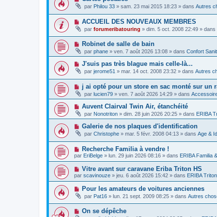
e
a
o
e
par
Philou 33
»
sam. 23 mai 2015 18:23
» dans
Autres c
a
g
u
s
u
e
v
s
m
N
ACCUEIL DES NOUVEAUX MEMBRES
e
a
e
o
a
g
par
forumeribatouring
»
dim. 5 oct. 2008 22:49
» dans
s
u
u
e
s
v
m
a
N
Robinet de salle de bain
e
e
g
o
a
s
par
phane
»
ven. 7 août 2026 13:08
» dans
Confort Sani
e
u
u
s
v
m
a
N
J'suis pas très blague mais celle-là...
e
e
g
o
par
jerome51
»
mar. 14 oct. 2008 23:32
» dans
Autres ch
a
s
e
u
u
s
v
m
a
N
j ai opté pour un store en sac monté sur un r
e
e
g
o
a
par
lucien79
»
ven. 7 août 2026 14:29
» dans
Accessoire
s
e
u
u
s
v
m
N
Auvent Clairval Twin Air, étanchéité
a
e
e
o
g
par
Nonotriton
»
dim. 28 juin 2026 20:25
» dans
ERIBA Tr
a
s
u
e
u
s
v
N
Galerie de nos plaques d'identification
m
a
e
o
e
g
par
Christophe
»
mar. 5 févr. 2008 04:13
» dans
Age & Id
a
u
s
e
u
v
s
m
N
Recherche Familia à vendre !
e
a
e
o
a
g
par
EriBelge
»
lun. 29 juin 2026 08:16
» dans
ERIBA Familia 
s
u
u
e
s
v
m
N
Vitre avant sur caravane Eriba Triton HS
a
e
e
o
g
par
scavinouze
»
jeu. 6 août 2026 15:42
» dans
ERIBA Triton
a
s
u
e
u
s
v
N
Pour les amateurs de voitures anciennes
m
a
e
o
e
g
par
Pat16
»
lun. 21 sept. 2009 08:25
» dans
Autres chose
a
u
s
e
u
v
s
m
N
On se dépêche
e
a
e
o
a