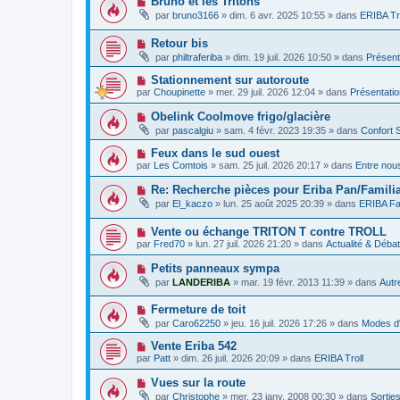
Bruno et les Tritons
a
e
e
o
g
par
bruno3166
»
dim. 6 avr. 2025 10:55
» dans
ERIBA Tr
a
s
u
e
u
s
v
m
a
N
Retour bis
e
e
g
o
a
par
philtraferiba
»
dim. 19 juil. 2026 10:50
» dans
Présent
s
e
u
u
s
v
m
N
Stationnement sur autoroute
a
e
e
o
g
par
Choupinette
»
mer. 29 juil. 2026 12:04
» dans
Présentati
a
s
u
e
u
s
v
N
Obelink Coolmove frigo/glacière
m
a
e
o
e
g
par
pascalgiu
»
sam. 4 févr. 2023 19:35
» dans
Confort 
a
u
s
e
u
v
s
N
Feux dans le sud ouest
m
e
a
o
e
par
Les Comtois
»
sam. 25 juil. 2026 20:17
» dans
Entre nou
a
g
u
s
u
e
v
s
N
Re: Recherche pièces pour Eriba Pan/Familia
m
e
a
o
e
par
El_kaczo
»
lun. 25 août 2025 20:39
» dans
ERIBA Fa
a
g
u
s
u
e
v
s
m
N
Vente ou échange TRITON T contre TROLL
e
a
e
o
a
g
par
Fred70
»
lun. 27 juil. 2026 21:20
» dans
Actualité & Déba
s
u
u
e
s
v
m
N
Petits panneaux sympa
a
e
e
o
g
par
LANDERIBA
»
mar. 19 févr. 2013 11:39
» dans
Autr
a
s
u
e
u
s
v
m
a
N
Fermeture de toit
e
e
g
o
a
par
Caro62250
»
jeu. 16 juil. 2026 17:26
» dans
Modes d'
s
e
u
u
s
v
m
N
Vente Eriba 542
a
e
e
o
g
par
Patt
»
dim. 26 juil. 2026 20:09
» dans
ERIBA Troll
a
s
u
e
u
s
v
N
Vues sur la route
m
a
e
o
e
g
par
Christophe
»
mer. 23 janv. 2008 00:30
» dans
Sortie
a