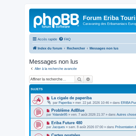
Forum Eriba Tour
Caravaning des Eribamaniacs Euro
Accès rapide
FAQ
Index du forum
Rechercher
Messages non lus
Messages non lus
Aller à la recherche avancée
Rechercher
Recherche avancée
SUJETS
N
La cigale de paperiba
o
par
Paperiba
»
mer. 22 juil. 2026 10:46
» dans
ERIBA Pu
u
v
N
Problème AdBlue
e
o
par
Yolande95
»
ven. 7 août 2026 21:37
» dans
Autres chose
a
u
u
v
N
Eriba Future 480
m
e
o
e
par
Jacques
»
sam. 8 août 2026 07:00
» dans
Présentation
a
u
s
u
v
s
N
Cartes postales
m