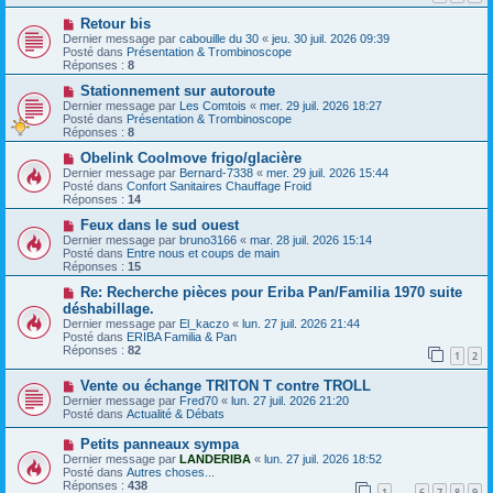
s
a
N
a
Retour bis
u
o
g
m
Dernier message par
cabouille du 30
«
jeu. 30 juil. 2026 09:39
u
e
e
Posté dans
Présentation & Trombinoscope
v
s
Réponses :
8
e
s
a
N
a
Stationnement sur autoroute
u
o
g
Dernier message par
Les Comtois
«
mer. 29 juil. 2026 18:27
m
u
e
Posté dans
Présentation & Trombinoscope
e
v
Réponses :
8
s
e
s
a
N
Obelink Coolmove frigo/glacière
a
u
o
Dernier message par
Bernard-7338
«
mer. 29 juil. 2026 15:44
g
m
u
Posté dans
Confort Sanitaires Chauffage Froid
e
e
v
Réponses :
14
s
e
s
a
N
Feux dans le sud ouest
a
u
o
Dernier message par
bruno3166
«
mar. 28 juil. 2026 15:14
g
m
u
Posté dans
Entre nous et coups de main
e
e
v
Réponses :
15
s
e
s
a
N
Re: Recherche pièces pour Eriba Pan/Familia 1970 suite
a
u
o
déshabillage.
g
m
u
Dernier message par
El_kaczo
«
lun. 27 juil. 2026 21:44
e
e
v
Posté dans
ERIBA Familia & Pan
s
e
Réponses :
82
s
a
1
2
a
u
g
m
N
Vente ou échange TRITON T contre TROLL
e
e
o
Dernier message par
Fred70
«
lun. 27 juil. 2026 21:20
s
u
Posté dans
Actualité & Débats
s
v
a
e
N
Petits panneaux sympa
g
a
o
Dernier message par
LANDERIBA
«
lun. 27 juil. 2026 18:52
e
u
u
Posté dans
Autres choses...
m
v
Réponses :
438
e
1
6
7
8
9