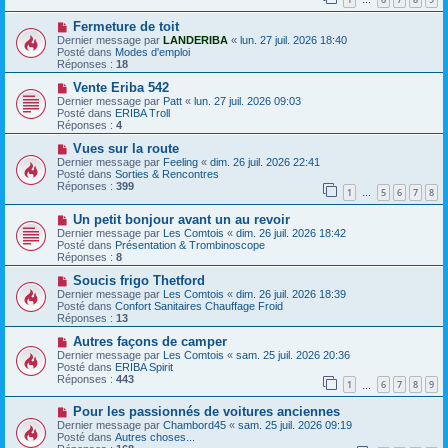
e
…
s
a
s
N
Fermeture de toit
u
a
o
m
Dernier message par
LANDERIBA
«
lun. 27 juil. 2026 18:40
g
u
e
Posté dans
Modes d'emploi
e
v
s
Réponses :
18
e
s
a
N
a
Vente Eriba 542
u
o
g
Dernier message par
Patt
«
lun. 27 juil. 2026 09:03
m
u
e
Posté dans
ERIBA Troll
e
v
Réponses :
4
s
e
s
a
N
Vues sur la route
a
u
o
Dernier message par
Feeling
«
dim. 26 juil. 2026 22:41
g
m
u
Posté dans
Sorties & Rencontres
e
e
v
Réponses :
399
1
5
6
7
8
s
e
…
s
a
N
a
Un petit bonjour avant un au revoir
u
o
g
m
Dernier message par
Les Comtois
«
dim. 26 juil. 2026 18:42
u
e
e
Posté dans
Présentation & Trombinoscope
v
s
Réponses :
8
e
s
a
N
a
Soucis frigo Thetford
u
o
g
Dernier message par
Les Comtois
«
dim. 26 juil. 2026 18:39
m
u
e
Posté dans
Confort Sanitaires Chauffage Froid
e
v
Réponses :
13
s
e
s
a
N
Autres façons de camper
a
u
o
Dernier message par
Les Comtois
«
sam. 25 juil. 2026 20:36
g
m
u
Posté dans
ERIBA Spirit
e
e
v
Réponses :
443
1
6
7
8
9
s
e
…
s
a
N
a
Pour les passionnés de voitures anciennes
u
o
g
m
Dernier message par
Chambord45
«
sam. 25 juil. 2026 09:19
u
e
e
Posté dans
Autres choses...
v
s