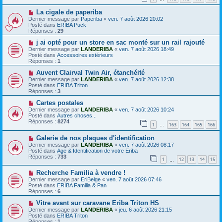
s
a
N
a
La cigale de paperiba
u
o
g
m
Dernier message par
Paperiba
«
ven. 7 août 2026 20:02
u
e
e
Posté dans
ERIBA Puck
v
s
Réponses :
29
e
s
a
N
a
j ai opté pour un store en sac monté sur un rail rajouté
u
o
g
Dernier message par
LANDERIBA
«
ven. 7 août 2026 18:49
m
u
e
Posté dans
Accessoires extérieurs
e
v
Réponses :
1
s
e
s
a
N
Auvent Clairval Twin Air, étanchéité
a
u
o
Dernier message par
LANDERIBA
«
ven. 7 août 2026 12:38
g
m
u
Posté dans
ERIBA Triton
e
e
v
Réponses :
3
s
e
s
a
N
Cartes postales
a
u
o
Dernier message par
LANDERIBA
«
ven. 7 août 2026 10:24
g
m
u
Posté dans
Autres choses...
e
e
v
Réponses :
8274
1
163
164
165
166
s
e
…
s
a
N
a
Galerie de nos plaques d'identification
u
o
g
m
Dernier message par
LANDERIBA
«
ven. 7 août 2026 08:17
u
e
e
Posté dans
Age & Identification de votre Eriba
v
s
Réponses :
733
1
12
13
14
15
e
…
s
a
a
N
Recherche Familia à vendre !
u
g
o
m
e
Dernier message par
EriBelge
«
ven. 7 août 2026 07:46
u
e
Posté dans
ERIBA Familia & Pan
v
s
Réponses :
6
e
s
a
N
a
Vitre avant sur caravane Eriba Triton HS
u
o
g
Dernier message par
LANDERIBA
«
jeu. 6 août 2026 21:15
m
u
e
Posté dans
ERIBA Triton
e
v
Réponses :
1