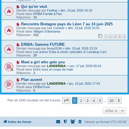
s
e
s
a
N
Qui qu'en veut
a
u
o
Dernier message par
Feeling
«
dim. 19 juil. 2026 16:18
g
m
u
Posté dans
ERIBA Familia & Pan
e
e
v
Réponses :
15
s
e
s
a
N
Rencontre Bretagne pays du Léon 7 au 14 juin 2025
a
u
o
Dernier message par
Les Comtois
«
dim. 19 juil. 2026 15:41
g
m
u
Posté dans
Villages Eribamania
e
e
v
Réponses :
222
1
2
3
4
5
s
e
s
a
N
a
ERIBA: Gamme FUTURE
u
o
g
m
Dernier message par
bruno3166
«
dim. 19 juil. 2026 13:19
u
e
e
Posté dans
Les autres Eriba & séries spéciales & Camping-Cars
v
s
Réponses :
20
e
s
a
N
a
Meet a girl who gets you
u
o
g
Dernier message par
LANDERIBA
«
ven. 17 juil. 2026 09:24
m
u
e
Posté dans
Entre nous et coups de main
e
v
Réponses :
2
s
e
s
a
N
Plan auvent
a
u
o
Dernier message par
LANDERIBA
«
jeu. 16 juil. 2026 17:54
g
m
u
Posté dans
ERIBA Puck
e
e
v
Réponses :
6
s
e
s
a
a
Page
1
sur
20
u
1
2
3
4
5
20
Sui
Plus de 1000 résultats ont été trouvés
…
g
m
e
e
Aller à
s
s
a
g
Index du forum
Heures au format
UTC+02:00
e