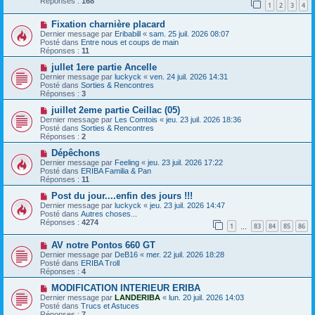
Réponses :
168
1
2
3
4
e
s
a
a
N
Fixation charnière placard
u
g
o
m
e
Dernier message par
Eribabill
«
sam. 25 juil. 2026 08:07
u
e
Posté dans
Entre nous et coups de main
v
s
Réponses :
11
e
s
a
N
a
jullet 1ere partie Ancelle
u
o
g
Dernier message par
luckyck
«
ven. 24 juil. 2026 14:31
m
u
e
Posté dans
Sorties & Rencontres
e
v
Réponses :
3
s
e
s
a
N
juillet 2eme partie Ceillac (05)
a
u
o
Dernier message par
Les Comtois
«
jeu. 23 juil. 2026 18:36
g
m
u
Posté dans
Sorties & Rencontres
e
e
v
Réponses :
2
s
e
s
a
N
Dépêchons
a
u
o
Dernier message par
Feeling
«
jeu. 23 juil. 2026 17:22
g
m
u
Posté dans
ERIBA Familia & Pan
e
e
v
Réponses :
11
s
e
s
a
N
Post du jour....enfin des jours !!!
a
u
o
Dernier message par
luckyck
«
jeu. 23 juil. 2026 14:47
g
m
u
Posté dans
Autres choses...
e
e
v
Réponses :
4274
1
83
84
85
86
s
e
…
s
a
N
a
AV notre Pontos 660 GT
u
o
g
m
Dernier message par
DeB16
«
mer. 22 juil. 2026 18:28
u
e
e
Posté dans
ERIBA Troll
v
s
Réponses :
4
e
s
a
N
a
MODIFICATION INTERIEUR ERIBA
u
o
g
Dernier message par
LANDERIBA
«
lun. 20 juil. 2026 14:03
m
u
e
Posté dans
Trucs et Astuces
e
v
Réponses :
7