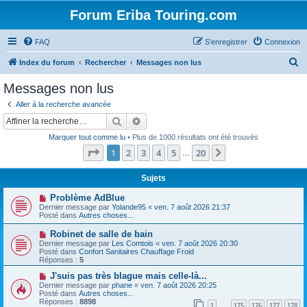
Forum Eriba Touring.com
FAQ
S’enregistrer
Connexion
R
Index du forum
Rechercher
Messages non lus
e
Messages non lus
c
Aller à la recherche avancée
h
Rechercher
Recherche avancée
e
Marquer tout comme lu
• Plus de 1000 résultats ont été trouvés
r
Page
1
sur
20
1
2
3
4
5
20
Suivante
…
c
h
Sujets
e
N
Problème AdBlue
o
Dernier message par
Yolande95
«
ven. 7 août 2026 21:37
r
u
Posté dans
Autres choses...
v
e
N
Robinet de salle de bain
a
o
Dernier message par
Les Comtois
«
ven. 7 août 2026 20:30
u
u
Posté dans
Confort Sanitaires Chauffage Froid
m
v
Réponses :
5
e
e
s
a
N
J'suis pas très blague mais celle-là...
s
u
o
Dernier message par
phane
«
ven. 7 août 2026 20:25
a
m
u
Posté dans
Autres choses...
g
e
v
Réponses :
8898
e
1
175
176
177
178
s
e
…