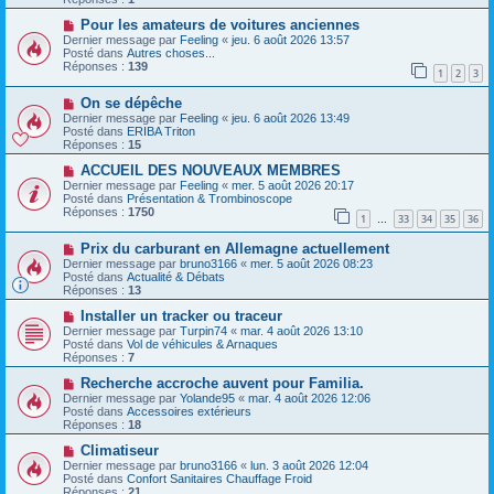
s
e
s
a
N
Pour les amateurs de voitures anciennes
a
u
o
Dernier message par
Feeling
«
jeu. 6 août 2026 13:57
g
m
u
Posté dans
Autres choses...
e
e
v
Réponses :
139
1
2
3
s
e
s
a
N
a
On se dépêche
u
o
g
m
Dernier message par
Feeling
«
jeu. 6 août 2026 13:49
u
e
e
Posté dans
ERIBA Triton
v
s
Réponses :
15
e
s
a
N
a
ACCUEIL DES NOUVEAUX MEMBRES
u
o
g
Dernier message par
Feeling
«
mer. 5 août 2026 20:17
m
u
e
Posté dans
Présentation & Trombinoscope
e
v
Réponses :
1750
1
33
34
35
36
s
e
…
s
a
N
a
Prix ​​du carburant en Allemagne actuellement
u
o
g
m
Dernier message par
bruno3166
«
mer. 5 août 2026 08:23
u
e
e
Posté dans
Actualité & Débats
v
s
Réponses :
13
e
s
a
N
a
Installer un tracker ou traceur
u
o
g
Dernier message par
Turpin74
«
mar. 4 août 2026 13:10
m
u
e
Posté dans
Vol de véhicules & Arnaques
e
v
Réponses :
7
s
e
s
a
N
Recherche accroche auvent pour Familia.
a
u
o
Dernier message par
Yolande95
«
mar. 4 août 2026 12:06
g
m
u
Posté dans
Accessoires extérieurs
e
e
v
Réponses :
18
s
e
s
a
N
Climatiseur
a
u
o
Dernier message par
bruno3166
«
lun. 3 août 2026 12:04
g
m
u
Posté dans
Confort Sanitaires Chauffage Froid
e
e
v
Réponses :
21