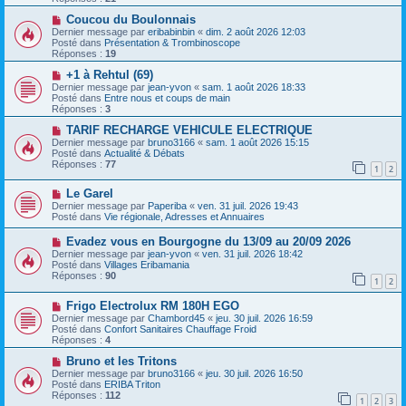
s
e
s
a
N
Coucou du Boulonnais
a
u
o
Dernier message par
eribabinbin
«
dim. 2 août 2026 12:03
g
m
u
Posté dans
Présentation & Trombinoscope
e
e
v
Réponses :
19
s
e
s
a
N
+1 à Rehtul (69)
a
u
o
Dernier message par
jean-yvon
«
sam. 1 août 2026 18:33
g
m
u
Posté dans
Entre nous et coups de main
e
e
v
Réponses :
3
s
e
s
a
N
TARIF RECHARGE VEHICULE ELECTRIQUE
a
u
o
Dernier message par
bruno3166
«
sam. 1 août 2026 15:15
g
m
u
Posté dans
Actualité & Débats
e
e
v
Réponses :
77
1
2
s
e
s
a
N
a
Le Garel
u
o
g
m
Dernier message par
Paperiba
«
ven. 31 juil. 2026 19:43
u
e
e
Posté dans
Vie régionale, Adresses et Annuaires
v
s
e
s
N
Evadez vous en Bourgogne du 13/09 au 20/09 2026
a
a
o
Dernier message par
jean-yvon
«
ven. 31 juil. 2026 18:42
u
g
u
Posté dans
Villages Eribamania
m
e
v
Réponses :
90
e
1
2
e
s
a
s
N
Frigo Electrolux RM 180H EGO
u
a
o
m
Dernier message par
Chambord45
«
jeu. 30 juil. 2026 16:59
g
u
e
Posté dans
Confort Sanitaires Chauffage Froid
e
v
s
Réponses :
4
e
s
a
N
a
Bruno et les Tritons
u
o
g
Dernier message par
bruno3166
«
jeu. 30 juil. 2026 16:50
m
u
e
Posté dans
ERIBA Triton
e
v
Réponses :
112
1
2
3
s
e