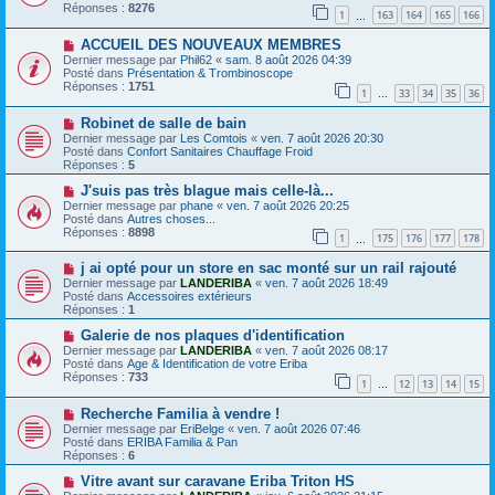
e
e
v
Réponses :
8276
1
163
164
165
166
s
e
…
s
a
N
a
ACCUEIL DES NOUVEAUX MEMBRES
u
o
g
m
Dernier message par
Phil62
«
sam. 8 août 2026 04:39
u
e
e
Posté dans
Présentation & Trombinoscope
v
s
Réponses :
1751
1
33
34
35
36
e
…
s
a
a
N
Robinet de salle de bain
u
g
o
m
e
Dernier message par
Les Comtois
«
ven. 7 août 2026 20:30
u
e
Posté dans
Confort Sanitaires Chauffage Froid
v
s
Réponses :
5
e
s
a
N
a
J'suis pas très blague mais celle-là...
u
o
g
Dernier message par
phane
«
ven. 7 août 2026 20:25
m
u
e
Posté dans
Autres choses...
e
v
Réponses :
8898
1
175
176
177
178
s
e
…
s
a
N
a
j ai opté pour un store en sac monté sur un rail rajouté
u
o
g
m
Dernier message par
LANDERIBA
«
ven. 7 août 2026 18:49
u
e
e
Posté dans
Accessoires extérieurs
v
s
Réponses :
1
e
s
a
N
a
Galerie de nos plaques d'identification
u
o
g
Dernier message par
LANDERIBA
«
ven. 7 août 2026 08:17
m
u
e
Posté dans
Age & Identification de votre Eriba
e
v
Réponses :
733
1
12
13
14
15
s
e
…
s
a
N
a
Recherche Familia à vendre !
u
o
g
m
Dernier message par
EriBelge
«
ven. 7 août 2026 07:46
u
e
e
Posté dans
ERIBA Familia & Pan
v
s
Réponses :
6
e
s
a
N
a
Vitre avant sur caravane Eriba Triton HS
u
o
g