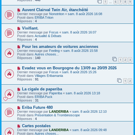
1
6
7
8
9
s
e
…
s
a
N
a
Auvent Clairval Twin Air, étanchéité
u
o
g
m
Dernier message par
Nonotriton
«
sam. 8 août 2026 16:08
u
e
e
Posté dans
ERIBA Triton
v
s
Réponses :
4
e
s
a
N
a
Vivifiant.
u
o
g
Dernier message par
Focus
«
sam. 8 août 2026 16:07
m
u
e
Posté dans
Actualité & Débats
e
v
Réponses :
4
s
e
s
a
N
Pour les amateurs de voitures anciennes
a
u
o
Dernier message par
Feeling
«
sam. 8 août 2026 15:58
g
m
u
Posté dans
Autres choses...
e
e
v
Réponses :
140
1
2
3
s
e
s
a
N
a
Evadez vous en Bourgogne du 13/09 au 20/09 2026
u
o
g
m
Dernier message par
Focus
«
sam. 8 août 2026 15:26
u
e
e
Posté dans
Villages Eribamania
v
s
Réponses :
91
1
2
e
s
a
a
N
La cigale de paperiba
u
g
o
m
e
Dernier message par
Paperiba
«
sam. 8 août 2026 13:18
u
e
Posté dans
ERIBA Puck
v
s
Réponses :
31
e
s
a
N
a
Eriba Future 480
u
o
g
Dernier message par
LANDERIBA
«
sam. 8 août 2026 12:10
m
u
e
Posté dans
Présentation & Trombinoscope
e
v
Réponses :
4
s
e
s
a
N
Cartes postales
a
u
o
Dernier message par
LANDERIBA
«
sam. 8 août 2026 09:48
g
m
u
Posté dans
Autres choses...