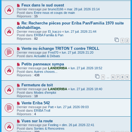
s
e
s
a
N
Feux dans le sud ouest
a
u
o
Dernier message par
bruno3166
«
mar. 28 juil. 2026 15:14
g
m
u
Posté dans
Entre nous et coups de main
e
e
v
Réponses :
15
s
e
s
a
N
Re: Recherche pièces pour Eriba Pan/Familia 1970 suite
a
u
o
déshabillage.
g
m
u
Dernier message par
El_kaczo
«
lun. 27 juil. 2026 21:44
e
e
v
Posté dans
ERIBA Familia & Pan
s
e
Réponses :
82
s
a
1
2
a
u
g
m
N
Vente ou échange TRITON T contre TROLL
e
e
o
Dernier message par
Fred70
«
lun. 27 juil. 2026 21:20
s
u
Posté dans
Actualité & Débats
s
v
a
e
N
Petits panneaux sympa
g
a
o
Dernier message par
LANDERIBA
«
lun. 27 juil. 2026 18:52
e
u
u
Posté dans
Autres choses...
m
v
Réponses :
438
e
1
6
7
8
9
e
…
s
a
s
N
Fermeture de toit
u
a
o
m
Dernier message par
LANDERIBA
«
lun. 27 juil. 2026 18:40
g
u
e
Posté dans
Modes d'emploi
e
v
s
Réponses :
18
e
s
a
N
a
Vente Eriba 542
u
o
g
Dernier message par
Patt
«
lun. 27 juil. 2026 09:03
m
u
e
Posté dans
ERIBA Troll
e
v
Réponses :
4
s
e
s
a
N
Vues sur la route
a
u
o
Dernier message par
Feeling
«
dim. 26 juil. 2026 22:41
g
m
u
Posté dans
Sorties & Rencontres
e
e
v
Réponses :
399