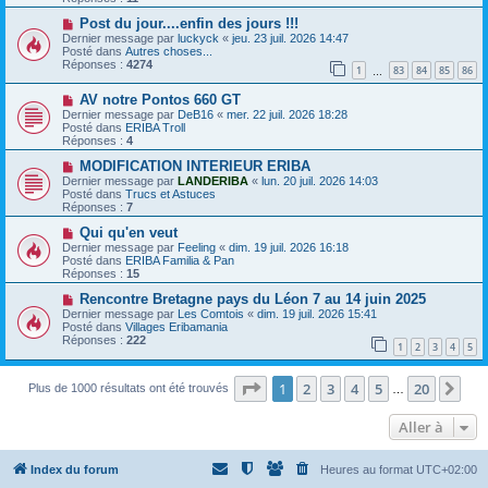
s
e
s
a
N
Post du jour....enfin des jours !!!
a
u
o
Dernier message par
luckyck
«
jeu. 23 juil. 2026 14:47
g
m
u
Posté dans
Autres choses...
e
e
v
Réponses :
4274
1
83
84
85
86
s
e
…
s
a
N
a
AV notre Pontos 660 GT
u
o
g
m
Dernier message par
DeB16
«
mer. 22 juil. 2026 18:28
u
e
e
Posté dans
ERIBA Troll
v
s
Réponses :
4
e
s
a
N
a
MODIFICATION INTERIEUR ERIBA
u
o
g
Dernier message par
LANDERIBA
«
lun. 20 juil. 2026 14:03
m
u
e
Posté dans
Trucs et Astuces
e
v
Réponses :
7
s
e
s
a
N
Qui qu'en veut
a
u
o
Dernier message par
Feeling
«
dim. 19 juil. 2026 16:18
g
m
u
Posté dans
ERIBA Familia & Pan
e
e
v
Réponses :
15
s
e
s
a
N
Rencontre Bretagne pays du Léon 7 au 14 juin 2025
a
u
o
Dernier message par
Les Comtois
«
dim. 19 juil. 2026 15:41
g
m
u
Posté dans
Villages Eribamania
e
e
v
Réponses :
222
1
2
3
4
5
s
e
s
a
a
u
Page
1
sur
20
1
2
3
4
5
20
Sui
g
Plus de 1000 résultats ont été trouvés
m
…
e
e
s
Aller à
s
a
g
e
Index du forum
Heures au format
UTC+02:00