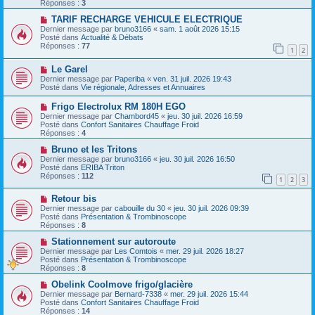
Réponses :
3
s
e
s
a
N
TARIF RECHARGE VEHICULE ELECTRIQUE
a
u
o
Dernier message par
bruno3166
«
sam. 1 août 2026 15:15
g
m
u
Posté dans
Actualité & Débats
e
e
v
Réponses :
77
1
2
s
e
s
a
N
a
Le Garel
u
o
g
m
Dernier message par
Paperiba
«
ven. 31 juil. 2026 19:43
u
e
e
Posté dans
Vie régionale, Adresses et Annuaires
v
s
e
s
N
Frigo Electrolux RM 180H EGO
a
a
o
Dernier message par
Chambord45
«
jeu. 30 juil. 2026 16:59
u
g
u
Posté dans
Confort Sanitaires Chauffage Froid
m
e
v
Réponses :
4
e
e
s
a
N
Bruno et les Tritons
s
u
o
Dernier message par
bruno3166
«
jeu. 30 juil. 2026 16:50
a
m
u
Posté dans
ERIBA Triton
g
e
v
Réponses :
112
e
1
2
3
s
e
s
a
N
a
Retour bis
u
o
g
m
Dernier message par
cabouille du 30
«
jeu. 30 juil. 2026 09:39
u
e
e
Posté dans
Présentation & Trombinoscope
v
s
Réponses :
8
e
s
a
N
a
Stationnement sur autoroute
u
o
g
Dernier message par
Les Comtois
«
mer. 29 juil. 2026 18:27
m
u
e
Posté dans
Présentation & Trombinoscope
e
v
Réponses :
8
s
e
s
a
N
Obelink Coolmove frigo/glacière
a
u
o
Dernier message par
Bernard-7338
«
mer. 29 juil. 2026 15:44
g
m
u
Posté dans
Confort Sanitaires Chauffage Froid
e
e
v
Réponses :
14