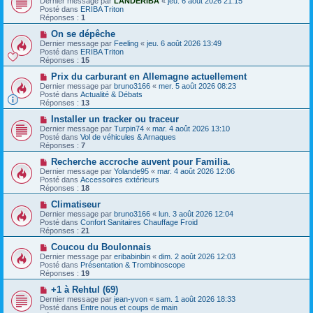
Dernier message par
LANDERIBA
«
jeu. 6 août 2026 21:15
m
u
e
Posté dans
ERIBA Triton
e
v
Réponses :
1
s
e
s
a
N
On se dépêche
a
u
o
Dernier message par
Feeling
«
jeu. 6 août 2026 13:49
g
m
u
Posté dans
ERIBA Triton
e
e
v
Réponses :
15
s
e
s
a
N
Prix ​​du carburant en Allemagne actuellement
a
u
o
Dernier message par
bruno3166
«
mer. 5 août 2026 08:23
g
m
u
Posté dans
Actualité & Débats
e
e
v
Réponses :
13
s
e
s
a
N
Installer un tracker ou traceur
a
u
o
Dernier message par
Turpin74
«
mar. 4 août 2026 13:10
g
m
u
Posté dans
Vol de véhicules & Arnaques
e
e
v
Réponses :
7
s
e
s
a
N
Recherche accroche auvent pour Familia.
a
u
o
Dernier message par
Yolande95
«
mar. 4 août 2026 12:06
g
m
u
Posté dans
Accessoires extérieurs
e
e
v
Réponses :
18
s
e
s
a
N
Climatiseur
a
u
o
Dernier message par
bruno3166
«
lun. 3 août 2026 12:04
g
m
u
Posté dans
Confort Sanitaires Chauffage Froid
e
e
v
Réponses :
21
s
e
s
a
N
Coucou du Boulonnais
a
u
o
Dernier message par
eribabinbin
«
dim. 2 août 2026 12:03
g
m
u
Posté dans
Présentation & Trombinoscope
e
e
v
Réponses :
19
s
e
s
a
N
+1 à Rehtul (69)
a
u
o
Dernier message par
jean-yvon
«
sam. 1 août 2026 18:33
g
m
u
Posté dans
Entre nous et coups de main
e
e
v