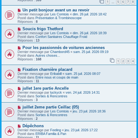
1
5
6
7
8
s
e
…
s
a
N
a
Un petit bonjour avant un au revoir
u
o
g
m
Dernier message par
Les Comtois
«
dim. 26 juil. 2026 18:42
u
e
e
Posté dans
Présentation & Trombinoscope
v
s
Réponses :
8
e
s
a
N
a
Soucis frigo Thetford
u
o
g
Dernier message par
Les Comtois
«
dim. 26 juil. 2026 18:39
m
u
e
Posté dans
Confort Sanitaires Chauffage Froid
e
v
Réponses :
13
s
e
s
a
N
Pour les passionnés de voitures anciennes
a
u
o
Dernier message par
Chambord45
«
sam. 25 juil. 2026 09:19
g
m
u
Posté dans
Autres choses...
e
e
v
Réponses :
168
1
2
3
4
s
e
s
a
N
a
Fixation charnière placard
u
o
g
m
Dernier message par
Eribabill
«
sam. 25 juil. 2026 08:07
u
e
e
Posté dans
Entre nous et coups de main
v
s
Réponses :
11
e
s
a
N
a
jullet 1ere partie Ancelle
u
o
g
Dernier message par
luckyck
«
ven. 24 juil. 2026 14:31
m
u
e
Posté dans
Sorties & Rencontres
e
v
Réponses :
3
s
e
s
a
N
juillet 2eme partie Ceillac (05)
a
u
o
Dernier message par
Les Comtois
«
jeu. 23 juil. 2026 18:36
g
m
u
Posté dans
Sorties & Rencontres
e
e
v
Réponses :
2
s
e
s
a
N
Dépêchons
a
u
o
Dernier message par
Feeling
«
jeu. 23 juil. 2026 17:22
g
m
u
Posté dans
ERIBA Familia & Pan
e
e
v
Réponses :
11