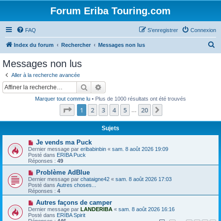
Forum Eriba Touring.com
FAQ
S’enregistrer
Connexion
R
Index du forum
Rechercher
Messages non lus
e
Messages non lus
c
Aller à la recherche avancée
h
Rechercher
Recherche avancée
e
Marquer tout comme lu
• Plus de 1000 résultats ont été trouvés
r
Page
1
sur
20
1
2
3
4
5
20
Suivante
…
c
h
Sujets
e
N
Je vends ma Puck
o
Dernier message par
eribabinbin
«
sam. 8 août 2026 19:09
r
u
Posté dans
ERIBA Puck
v
Réponses :
49
e
a
N
Problème AdBlue
u
o
Dernier message par
chataigne42
«
sam. 8 août 2026 17:03
m
u
Posté dans
Autres choses...
e
v
Réponses :
4
s
e
s
a
N
Autres façons de camper
a
u
o
Dernier message par
LANDERIBA
«
sam. 8 août 2026 16:16
g
m
u
Posté dans
ERIBA Spirit
e
e
v
Réponses :
446