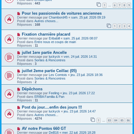
e
e
v
Réponses :
443
1
6
7
8
9
s
e
…
s
a
N
a
Pour les passionnés de voitures anciennes
u
o
g
m
Dernier message par
Chambord45
«
sam. 25 juil. 2026 09:19
u
e
e
Posté dans
Autres choses...
v
s
Réponses :
168
1
2
3
4
e
s
a
a
N
Fixation charnière placard
u
g
o
m
e
Dernier message par
Eribabill
«
sam. 25 juil. 2026 08:07
u
e
Posté dans
Entre nous et coups de main
v
s
Réponses :
11
e
s
a
N
a
jullet 1ere partie Ancelle
u
o
g
Dernier message par
luckyck
«
ven. 24 juil. 2026 14:31
m
u
e
Posté dans
Sorties & Rencontres
e
v
Réponses :
3
s
e
s
a
N
juillet 2eme partie Ceillac (05)
a
u
o
Dernier message par
Les Comtois
«
jeu. 23 juil. 2026 18:36
g
m
u
Posté dans
Sorties & Rencontres
e
e
v
Réponses :
2
s
e
s
a
N
Dépêchons
a
u
o
Dernier message par
Feeling
«
jeu. 23 juil. 2026 17:22
g
m
u
Posté dans
ERIBA Familia & Pan
e
e
v
Réponses :
11
s
e
s
a
N
Post du jour....enfin des jours !!!
a
u
o
Dernier message par
luckyck
«
jeu. 23 juil. 2026 14:47
g
m
u
Posté dans
Autres choses...
e
e
v
Réponses :
4274
1
83
84
85
86
s
e
…
s
a
N
a
AV notre Pontos 660 GT
u
o
g
m
Dernier message par
DeB16
«
mer. 22 juil. 2026 18:28