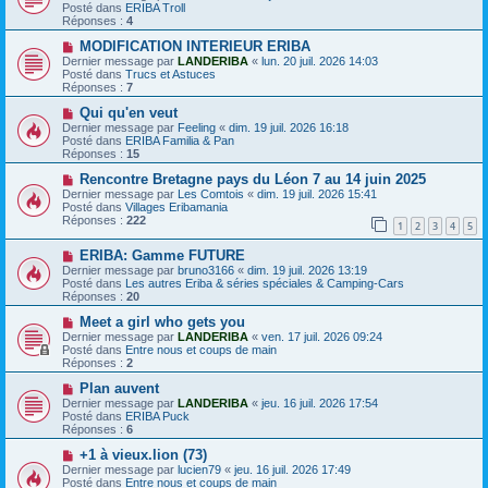
u
e
e
Posté dans
ERIBA Troll
v
s
Réponses :
4
e
s
a
N
a
MODIFICATION INTERIEUR ERIBA
u
o
g
Dernier message par
LANDERIBA
«
lun. 20 juil. 2026 14:03
m
u
e
Posté dans
Trucs et Astuces
e
v
Réponses :
7
s
e
s
a
N
Qui qu'en veut
a
u
o
Dernier message par
Feeling
«
dim. 19 juil. 2026 16:18
g
m
u
Posté dans
ERIBA Familia & Pan
e
e
v
Réponses :
15
s
e
s
a
N
Rencontre Bretagne pays du Léon 7 au 14 juin 2025
a
u
o
Dernier message par
Les Comtois
«
dim. 19 juil. 2026 15:41
g
m
u
Posté dans
Villages Eribamania
e
e
v
Réponses :
222
1
2
3
4
5
s
e
s
a
N
a
ERIBA: Gamme FUTURE
u
o
g
m
Dernier message par
bruno3166
«
dim. 19 juil. 2026 13:19
u
e
e
Posté dans
Les autres Eriba & séries spéciales & Camping-Cars
v
s
Réponses :
20
e
s
a
N
a
Meet a girl who gets you
u
o
g
Dernier message par
LANDERIBA
«
ven. 17 juil. 2026 09:24
m
u
e
Posté dans
Entre nous et coups de main
e
v
Réponses :
2
s
e
s
a
N
Plan auvent
a
u
o
Dernier message par
LANDERIBA
«
jeu. 16 juil. 2026 17:54
g
m
u
Posté dans
ERIBA Puck
e
e
v
Réponses :
6
s
e
s
a
N
+1 à vieux.lion (73)
a
u
o
Dernier message par
lucien79
«
jeu. 16 juil. 2026 17:49
g
m
u
Posté dans
Entre nous et coups de main