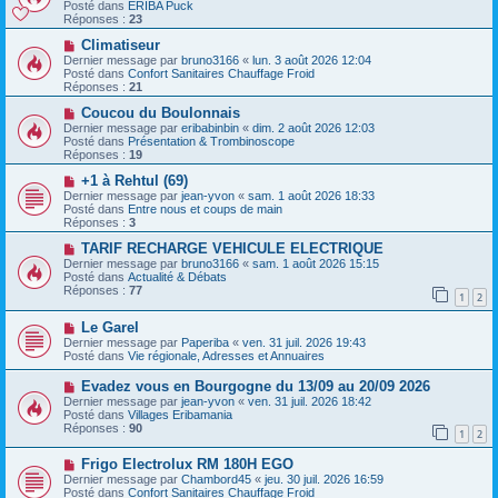
m
u
Posté dans
ERIBA Puck
e
e
v
Réponses :
23
s
e
s
a
N
Climatiseur
a
u
o
Dernier message par
bruno3166
«
lun. 3 août 2026 12:04
g
m
u
Posté dans
Confort Sanitaires Chauffage Froid
e
e
v
Réponses :
21
s
e
s
a
N
Coucou du Boulonnais
a
u
o
Dernier message par
eribabinbin
«
dim. 2 août 2026 12:03
g
m
u
Posté dans
Présentation & Trombinoscope
e
e
v
Réponses :
19
s
e
s
a
N
+1 à Rehtul (69)
a
u
o
Dernier message par
jean-yvon
«
sam. 1 août 2026 18:33
g
m
u
Posté dans
Entre nous et coups de main
e
e
v
Réponses :
3
s
e
s
a
N
TARIF RECHARGE VEHICULE ELECTRIQUE
a
u
o
Dernier message par
bruno3166
«
sam. 1 août 2026 15:15
g
m
u
Posté dans
Actualité & Débats
e
e
v
Réponses :
77
1
2
s
e
s
a
N
a
Le Garel
u
o
g
m
Dernier message par
Paperiba
«
ven. 31 juil. 2026 19:43
u
e
e
Posté dans
Vie régionale, Adresses et Annuaires
v
s
e
s
N
Evadez vous en Bourgogne du 13/09 au 20/09 2026
a
a
o
Dernier message par
jean-yvon
«
ven. 31 juil. 2026 18:42
u
g
u
Posté dans
Villages Eribamania
m
e
v
Réponses :
90
e
1
2
e
s
a
s
N
Frigo Electrolux RM 180H EGO
u
a
o
m
Dernier message par
Chambord45
«
jeu. 30 juil. 2026 16:59
g
u
e
Posté dans
Confort Sanitaires Chauffage Froid
e