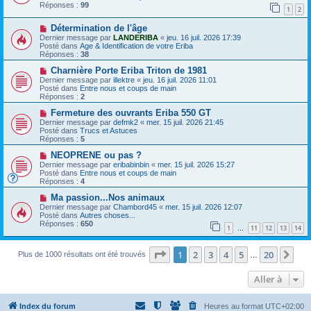
e
e
v
Réponses :
99
1
2
s
e
s
a
N
a
Détermination de l'âge
u
o
g
m
Dernier message par
LANDERIBA
«
jeu. 16 juil. 2026 17:39
u
e
e
Posté dans
Age & Identification de votre Eriba
v
s
Réponses :
38
e
s
a
N
a
Charnière Porte Eriba Triton de 1981
u
o
g
Dernier message par
illektre
«
jeu. 16 juil. 2026 11:01
m
u
e
Posté dans
Entre nous et coups de main
e
v
Réponses :
2
s
e
s
a
N
Fermeture des ouvrants Eriba 550 GT
a
u
o
Dernier message par
defmk2
«
mer. 15 juil. 2026 21:45
g
m
u
Posté dans
Trucs et Astuces
e
e
v
Réponses :
5
s
e
s
a
N
NEOPRENE ou pas ?
a
u
o
Dernier message par
eribabinbin
«
mer. 15 juil. 2026 15:27
g
m
u
Posté dans
Entre nous et coups de main
e
e
v
Réponses :
4
s
e
s
a
N
Ma passion...Nos animaux
a
u
o
Dernier message par
Chambord45
«
mer. 15 juil. 2026 12:07
g
m
u
Posté dans
Autres choses...
e
e
v
Réponses :
650
1
11
12
13
14
s
e
…
s
a
a
u
Page
1
sur
20
1
2
3
4
5
20
Sui
g
Plus de 1000 résultats ont été trouvés
m
…
e
e
s
Aller à
s
a
g
e
Index du forum
Heures au format
UTC+02:00