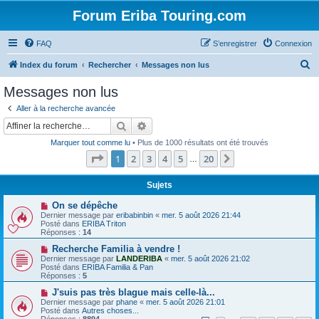
Forum Eriba Touring.com
FAQ
S’enregistrer
Connexion
R
Index du forum
Rechercher
Messages non lus
e
Messages non lus
c
Aller à la recherche avancée
h
Rechercher
Recherche avancée
e
Marquer tout comme lu
• Plus de 1000 résultats ont été trouvés
r
Page
1
sur
20
1
2
3
4
5
20
Suivante
…
c
h
Sujets
e
N
On se dépêche
o
Dernier message par
eribabinbin
«
mer. 5 août 2026 21:44
r
u
Posté dans
ERIBA Triton
v
Réponses :
14
e
a
N
Recherche Familia à vendre !
u
o
Dernier message par
LANDERIBA
«
mer. 5 août 2026 21:02
m
u
Posté dans
ERIBA Familia & Pan
e
v
Réponses :
5
s
e
s
a
N
J'suis pas très blague mais celle-là...
a
u
o
Dernier message par
phane
«
mer. 5 août 2026 21:01
g
m
u
Posté dans
Autres choses...
e
e
v
Réponses :
8894