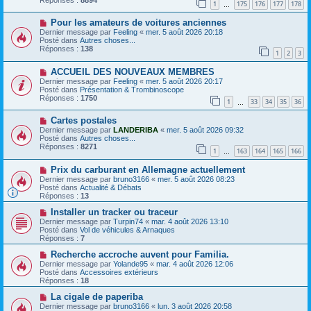
1
175
176
177
178
s
e
…
s
a
N
a
Pour les amateurs de voitures anciennes
u
o
g
m
Dernier message par
Feeling
«
mer. 5 août 2026 20:18
u
e
e
Posté dans
Autres choses...
v
s
Réponses :
138
1
2
3
e
s
a
a
N
ACCUEIL DES NOUVEAUX MEMBRES
u
g
o
m
e
Dernier message par
Feeling
«
mer. 5 août 2026 20:17
u
e
Posté dans
Présentation & Trombinoscope
v
s
Réponses :
1750
1
33
34
35
36
e
…
s
a
a
N
Cartes postales
u
g
o
m
e
Dernier message par
LANDERIBA
«
mer. 5 août 2026 09:32
u
e
Posté dans
Autres choses...
v
s
Réponses :
8271
1
163
164
165
166
e
…
s
a
a
N
Prix ​​du carburant en Allemagne actuellement
u
g
o
m
e
Dernier message par
bruno3166
«
mer. 5 août 2026 08:23
u
e
Posté dans
Actualité & Débats
v
s
Réponses :
13
e
s
a
N
a
Installer un tracker ou traceur
u
o
g
Dernier message par
Turpin74
«
mar. 4 août 2026 13:10
m
u
e
Posté dans
Vol de véhicules & Arnaques
e
v
Réponses :
7
s
e
s
a
N
Recherche accroche auvent pour Familia.
a
u
o
Dernier message par
Yolande95
«
mar. 4 août 2026 12:06
g
m
u
Posté dans
Accessoires extérieurs
e
e
v
Réponses :
18
s
e
s
a
N
La cigale de paperiba
a
u
o
Dernier message par
bruno3166
«
lun. 3 août 2026 20:58
g