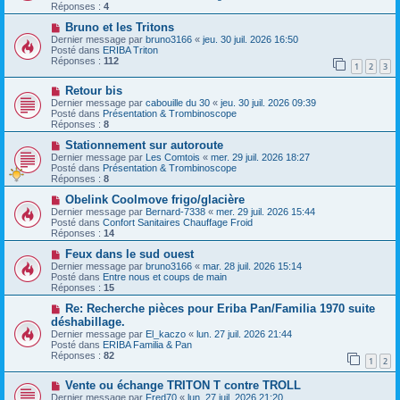
v
s
Réponses :
4
e
s
a
N
a
Bruno et les Tritons
u
o
g
Dernier message par
bruno3166
«
jeu. 30 juil. 2026 16:50
m
u
e
Posté dans
ERIBA Triton
e
v
Réponses :
112
1
2
3
s
e
s
a
N
a
Retour bis
u
o
g
m
Dernier message par
cabouille du 30
«
jeu. 30 juil. 2026 09:39
u
e
e
Posté dans
Présentation & Trombinoscope
v
s
Réponses :
8
e
s
a
N
a
Stationnement sur autoroute
u
o
g
Dernier message par
Les Comtois
«
mer. 29 juil. 2026 18:27
m
u
e
Posté dans
Présentation & Trombinoscope
e
v
Réponses :
8
s
e
s
a
N
Obelink Coolmove frigo/glacière
a
u
o
Dernier message par
Bernard-7338
«
mer. 29 juil. 2026 15:44
g
m
u
Posté dans
Confort Sanitaires Chauffage Froid
e
e
v
Réponses :
14
s
e
s
a
N
Feux dans le sud ouest
a
u
o
Dernier message par
bruno3166
«
mar. 28 juil. 2026 15:14
g
m
u
Posté dans
Entre nous et coups de main
e
e
v
Réponses :
15
s
e
s
a
N
Re: Recherche pièces pour Eriba Pan/Familia 1970 suite
a
u
o
déshabillage.
g
m
u
Dernier message par
El_kaczo
«
lun. 27 juil. 2026 21:44
e
e
v
Posté dans
ERIBA Familia & Pan
s
e
Réponses :
82
s
a
1
2
a
u
g
m
N
Vente ou échange TRITON T contre TROLL
e
e
o
Dernier message par
Fred70
«
lun. 27 juil. 2026 21:20