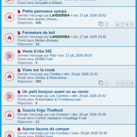
s
u
Posté dans
Actualité & Débats
s
v
a
e
N
Petits panneaux sympa
g
a
o
Dernier message par
LANDERIBA
«
lun. 27 juil. 2026 18:52
e
u
u
Posté dans
Autres choses...
m
v
Réponses :
438
e
1
6
7
8
9
e
…
s
a
s
N
Fermeture de toit
u
a
o
m
Dernier message par
LANDERIBA
«
lun. 27 juil. 2026 18:40
g
u
e
Posté dans
Modes d'emploi
e
v
s
Réponses :
18
e
s
a
N
a
Vente Eriba 542
u
o
g
Dernier message par
Patt
«
lun. 27 juil. 2026 09:03
m
u
e
Posté dans
ERIBA Troll
e
v
Réponses :
4
s
e
s
a
N
Vues sur la route
a
u
o
Dernier message par
Feeling
«
dim. 26 juil. 2026 22:41
g
m
u
Posté dans
Sorties & Rencontres
e
e
v
Réponses :
399
1
5
6
7
8
s
e
…
s
a
N
a
Un petit bonjour avant un au revoir
u
o
g
m
Dernier message par
Les Comtois
«
dim. 26 juil. 2026 18:42
u
e
e
Posté dans
Présentation & Trombinoscope
v
s
Réponses :
8
e
s
a
N
a
Soucis frigo Thetford
u
o
g
Dernier message par
Les Comtois
«
dim. 26 juil. 2026 18:39
m
u
e
Posté dans
Confort Sanitaires Chauffage Froid
e
v
Réponses :
13
s
e
s
a
N
Autres façons de camper
a
u
o
Dernier message par
Les Comtois
«
sam. 25 juil. 2026 20:36
g
m
u
Posté dans
ERIBA Spirit