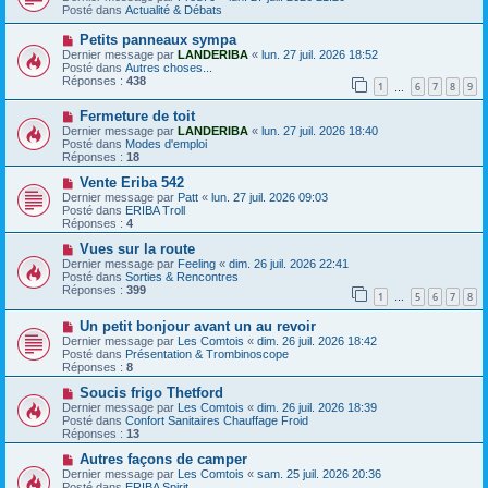
s
u
Posté dans
Actualité & Débats
s
v
a
e
N
Petits panneaux sympa
g
a
o
Dernier message par
LANDERIBA
«
lun. 27 juil. 2026 18:52
e
u
u
Posté dans
Autres choses...
m
v
Réponses :
438
e
1
6
7
8
9
e
…
s
a
s
N
Fermeture de toit
u
a
o
m
Dernier message par
LANDERIBA
«
lun. 27 juil. 2026 18:40
g
u
e
Posté dans
Modes d'emploi
e
v
s
Réponses :
18
e
s
a
N
a
Vente Eriba 542
u
o
g
Dernier message par
Patt
«
lun. 27 juil. 2026 09:03
m
u
e
Posté dans
ERIBA Troll
e
v
Réponses :
4
s
e
s
a
N
Vues sur la route
a
u
o
Dernier message par
Feeling
«
dim. 26 juil. 2026 22:41
g
m
u
Posté dans
Sorties & Rencontres
e
e
v
Réponses :
399
1
5
6
7
8
s
e
…
s
a
N
a
Un petit bonjour avant un au revoir
u
o
g
m
Dernier message par
Les Comtois
«
dim. 26 juil. 2026 18:42
u
e
e
Posté dans
Présentation & Trombinoscope
v
s
Réponses :
8
e
s
a
N
a
Soucis frigo Thetford
u
o
g
Dernier message par
Les Comtois
«
dim. 26 juil. 2026 18:39
m
u
e
Posté dans
Confort Sanitaires Chauffage Froid
e
v
Réponses :
13
s
e
s
a
N
Autres façons de camper
a
u
o
Dernier message par
Les Comtois
«
sam. 25 juil. 2026 20:36
g
m
u
Posté dans
ERIBA Spirit