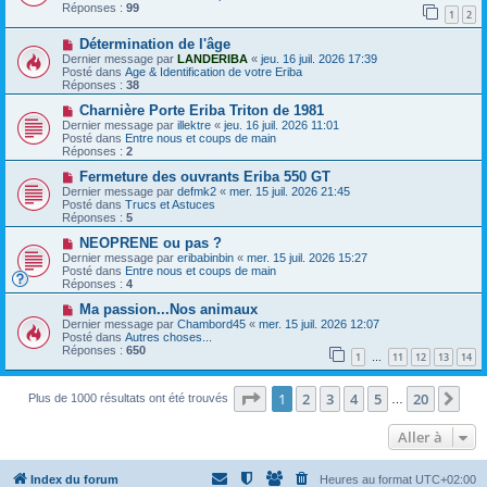
e
e
v
Réponses :
99
1
2
s
e
s
a
N
a
Détermination de l'âge
u
o
g
m
Dernier message par
LANDERIBA
«
jeu. 16 juil. 2026 17:39
u
e
e
Posté dans
Age & Identification de votre Eriba
v
s
Réponses :
38
e
s
a
N
a
Charnière Porte Eriba Triton de 1981
u
o
g
Dernier message par
illektre
«
jeu. 16 juil. 2026 11:01
m
u
e
Posté dans
Entre nous et coups de main
e
v
Réponses :
2
s
e
s
a
N
Fermeture des ouvrants Eriba 550 GT
a
u
o
Dernier message par
defmk2
«
mer. 15 juil. 2026 21:45
g
m
u
Posté dans
Trucs et Astuces
e
e
v
Réponses :
5
s
e
s
a
N
NEOPRENE ou pas ?
a
u
o
Dernier message par
eribabinbin
«
mer. 15 juil. 2026 15:27
g
m
u
Posté dans
Entre nous et coups de main
e
e
v
Réponses :
4
s
e
s
a
N
Ma passion...Nos animaux
a
u
o
Dernier message par
Chambord45
«
mer. 15 juil. 2026 12:07
g
m
u
Posté dans
Autres choses...
e
e
v
Réponses :
650
1
11
12
13
14
s
e
…
s
a
a
u
Page
1
sur
20
1
2
3
4
5
20
Sui
g
Plus de 1000 résultats ont été trouvés
m
…
e
e
s
Aller à
s
a
g
e
Index du forum
Heures au format
UTC+02:00