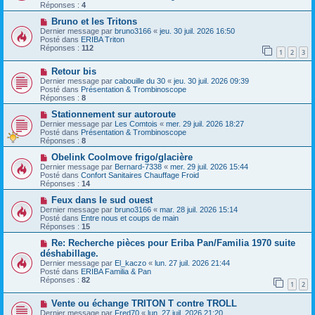
v
s
Réponses :
4
e
s
a
N
a
Bruno et les Tritons
u
o
g
Dernier message par
bruno3166
«
jeu. 30 juil. 2026 16:50
m
u
e
Posté dans
ERIBA Triton
e
v
Réponses :
112
1
2
3
s
e
s
a
N
a
Retour bis
u
o
g
m
Dernier message par
cabouille du 30
«
jeu. 30 juil. 2026 09:39
u
e
e
Posté dans
Présentation & Trombinoscope
v
s
Réponses :
8
e
s
a
N
a
Stationnement sur autoroute
u
o
g
Dernier message par
Les Comtois
«
mer. 29 juil. 2026 18:27
m
u
e
Posté dans
Présentation & Trombinoscope
e
v
Réponses :
8
s
e
s
a
N
Obelink Coolmove frigo/glacière
a
u
o
Dernier message par
Bernard-7338
«
mer. 29 juil. 2026 15:44
g
m
u
Posté dans
Confort Sanitaires Chauffage Froid
e
e
v
Réponses :
14
s
e
s
a
N
Feux dans le sud ouest
a
u
o
Dernier message par
bruno3166
«
mar. 28 juil. 2026 15:14
g
m
u
Posté dans
Entre nous et coups de main
e
e
v
Réponses :
15
s
e
s
a
N
Re: Recherche pièces pour Eriba Pan/Familia 1970 suite
a
u
o
déshabillage.
g
m
u
Dernier message par
El_kaczo
«
lun. 27 juil. 2026 21:44
e
e
v
Posté dans
ERIBA Familia & Pan
s
e
Réponses :
82
s
a
1
2
a
u
g
m
N
Vente ou échange TRITON T contre TROLL
e
e
o
Dernier message par
Fred70
«
lun. 27 juil. 2026 21:20