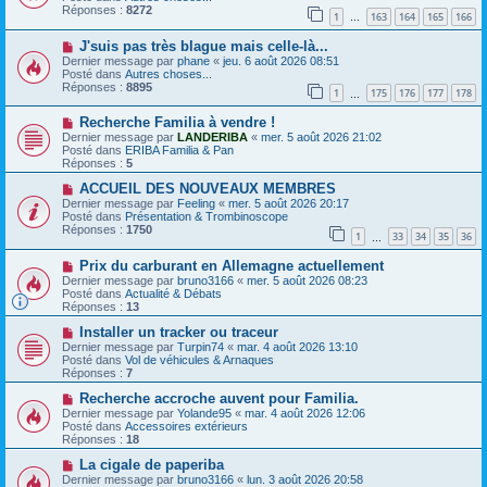
e
v
Réponses :
8272
1
163
164
165
166
s
e
…
s
a
N
a
J'suis pas très blague mais celle-là...
u
o
g
m
Dernier message par
phane
«
jeu. 6 août 2026 08:51
u
e
e
Posté dans
Autres choses...
v
s
Réponses :
8895
1
175
176
177
178
e
…
s
a
a
N
Recherche Familia à vendre !
u
g
o
m
e
Dernier message par
LANDERIBA
«
mer. 5 août 2026 21:02
u
e
Posté dans
ERIBA Familia & Pan
v
s
Réponses :
5
e
s
a
N
a
ACCUEIL DES NOUVEAUX MEMBRES
u
o
g
Dernier message par
Feeling
«
mer. 5 août 2026 20:17
m
u
e
Posté dans
Présentation & Trombinoscope
e
v
Réponses :
1750
1
33
34
35
36
s
e
…
s
a
N
a
Prix ​​du carburant en Allemagne actuellement
u
o
g
m
Dernier message par
bruno3166
«
mer. 5 août 2026 08:23
u
e
e
Posté dans
Actualité & Débats
v
s
Réponses :
13
e
s
a
N
a
Installer un tracker ou traceur
u
o
g
Dernier message par
Turpin74
«
mar. 4 août 2026 13:10
m
u
e
Posté dans
Vol de véhicules & Arnaques
e
v
Réponses :
7
s
e
s
a
N
Recherche accroche auvent pour Familia.
a
u
o
Dernier message par
Yolande95
«
mar. 4 août 2026 12:06
g
m
u
Posté dans
Accessoires extérieurs
e
e
v
Réponses :
18
s
e
s
a
N
La cigale de paperiba
a
u
o
Dernier message par
bruno3166
«
lun. 3 août 2026 20:58
g