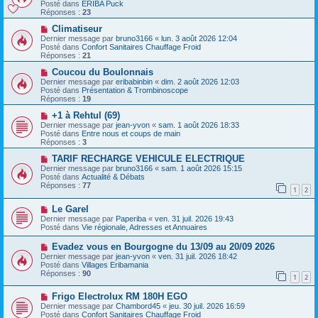
m
u
Posté dans
ERIBA Puck
e
e
v
Réponses :
23
s
e
s
a
N
Climatiseur
a
u
o
Dernier message par
bruno3166
«
lun. 3 août 2026 12:04
g
m
u
Posté dans
Confort Sanitaires Chauffage Froid
e
e
v
Réponses :
21
s
e
s
a
N
Coucou du Boulonnais
a
u
o
Dernier message par
eribabinbin
«
dim. 2 août 2026 12:03
g
m
u
Posté dans
Présentation & Trombinoscope
e
e
v
Réponses :
19
s
e
s
a
N
+1 à Rehtul (69)
a
u
o
Dernier message par
jean-yvon
«
sam. 1 août 2026 18:33
g
m
u
Posté dans
Entre nous et coups de main
e
e
v
Réponses :
3
s
e
s
a
N
TARIF RECHARGE VEHICULE ELECTRIQUE
a
u
o
Dernier message par
bruno3166
«
sam. 1 août 2026 15:15
g
m
u
Posté dans
Actualité & Débats
e
e
v
Réponses :
77
1
2
s
e
s
a
N
a
Le Garel
u
o
g
m
Dernier message par
Paperiba
«
ven. 31 juil. 2026 19:43
u
e
e
Posté dans
Vie régionale, Adresses et Annuaires
v
s
e
s
N
Evadez vous en Bourgogne du 13/09 au 20/09 2026
a
a
o
Dernier message par
jean-yvon
«
ven. 31 juil. 2026 18:42
u
g
u
Posté dans
Villages Eribamania
m
e
v
Réponses :
90
e
1
2
e
s
a
s
N
Frigo Electrolux RM 180H EGO
u
a
o
m
Dernier message par
Chambord45
«
jeu. 30 juil. 2026 16:59
g
u
e
Posté dans
Confort Sanitaires Chauffage Froid
e