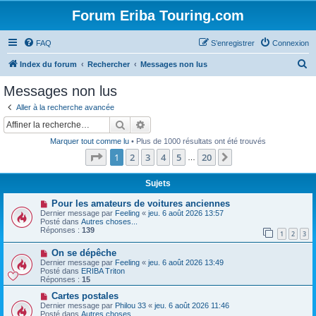
Forum Eriba Touring.com
FAQ
S’enregistrer
Connexion
R
Index du forum
Rechercher
Messages non lus
e
Messages non lus
c
Aller à la recherche avancée
h
Rechercher
Recherche avancée
e
Marquer tout comme lu
• Plus de 1000 résultats ont été trouvés
r
Page
1
sur
20
1
2
3
4
5
20
Suivante
…
c
h
Sujets
e
N
Pour les amateurs de voitures anciennes
o
Dernier message par
Feeling
«
jeu. 6 août 2026 13:57
r
u
Posté dans
Autres choses...
v
Réponses :
139
1
2
3
e
a
N
On se dépêche
u
o
m
Dernier message par
Feeling
«
jeu. 6 août 2026 13:49
u
e
Posté dans
ERIBA Triton
v
s
Réponses :
15
e
s
a
N
a
Cartes postales
u
o
g
Dernier message par
Philou 33
«
jeu. 6 août 2026 11:46
m
u
e
Posté dans
Autres choses...