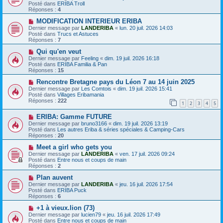
u
e
e
Posté dans
ERIBA Troll
v
s
Réponses :
4
e
s
a
N
a
MODIFICATION INTERIEUR ERIBA
u
o
g
Dernier message par
LANDERIBA
«
lun. 20 juil. 2026 14:03
m
u
e
Posté dans
Trucs et Astuces
e
v
Réponses :
7
s
e
s
a
N
Qui qu'en veut
a
u
o
Dernier message par
Feeling
«
dim. 19 juil. 2026 16:18
g
m
u
Posté dans
ERIBA Familia & Pan
e
e
v
Réponses :
15
s
e
s
a
N
Rencontre Bretagne pays du Léon 7 au 14 juin 2025
a
u
o
Dernier message par
Les Comtois
«
dim. 19 juil. 2026 15:41
g
m
u
Posté dans
Villages Eribamania
e
e
v
Réponses :
222
1
2
3
4
5
s
e
s
a
N
a
ERIBA: Gamme FUTURE
u
o
g
m
Dernier message par
bruno3166
«
dim. 19 juil. 2026 13:19
u
e
e
Posté dans
Les autres Eriba & séries spéciales & Camping-Cars
v
s
Réponses :
20
e
s
a
N
a
Meet a girl who gets you
u
o
g
Dernier message par
LANDERIBA
«
ven. 17 juil. 2026 09:24
m
u
e
Posté dans
Entre nous et coups de main
e
v
Réponses :
2
s
e
s
a
N
Plan auvent
a
u
o
Dernier message par
LANDERIBA
«
jeu. 16 juil. 2026 17:54
g
m
u
Posté dans
ERIBA Puck
e
e
v
Réponses :
6
s
e
s
a
N
+1 à vieux.lion (73)
a
u
o
Dernier message par
lucien79
«
jeu. 16 juil. 2026 17:49
g
m
u
Posté dans
Entre nous et coups de main