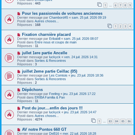
e
e
v
Réponses :
443
1
6
7
8
9
s
e
…
s
a
N
a
Pour les passionnés de voitures anciennes
u
o
g
m
Dernier message par
Chambord45
«
sam. 25 juil. 2026 09:19
u
e
e
Posté dans
Autres choses...
v
s
Réponses :
168
1
2
3
4
e
s
a
a
N
Fixation charnière placard
u
g
o
m
e
Dernier message par
Eribabill
«
sam. 25 juil. 2026 08:07
u
e
Posté dans
Entre nous et coups de main
v
s
Réponses :
11
e
s
a
N
a
jullet 1ere partie Ancelle
u
o
g
Dernier message par
luckyck
«
ven. 24 juil. 2026 14:31
m
u
e
Posté dans
Sorties & Rencontres
e
v
Réponses :
3
s
e
s
a
N
juillet 2eme partie Ceillac (05)
a
u
o
Dernier message par
Les Comtois
«
jeu. 23 juil. 2026 18:36
g
m
u
Posté dans
Sorties & Rencontres
e
e
v
Réponses :
2
s
e
s
a
N
Dépêchons
a
u
o
Dernier message par
Feeling
«
jeu. 23 juil. 2026 17:22
g
m
u
Posté dans
ERIBA Familia & Pan
e
e
v
Réponses :
11
s
e
s
a
N
Post du jour....enfin des jours !!!
a
u
o
Dernier message par
luckyck
«
jeu. 23 juil. 2026 14:47
g
m
u
Posté dans
Autres choses...
e
e
v
Réponses :
4274
1
83
84
85
86
s
e
…
s
a
N
a
AV notre Pontos 660 GT
u
o
g
m
Dernier message par
DeB16
«
mer. 22 juil. 2026 18:28