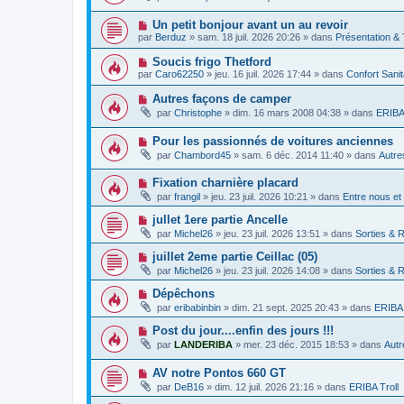
u
s
e
u
v
s
m
N
Un petit bonjour avant un au revoir
e
a
e
o
a
g
par
Berduz
»
sam. 18 juil. 2026 20:26
» dans
Présentation &
s
u
u
e
s
v
m
N
Soucis frigo Thetford
a
e
e
o
g
par
Caro62250
»
jeu. 16 juil. 2026 17:44
» dans
Confort Sani
a
s
u
e
u
s
v
N
Autres façons de camper
m
a
e
o
e
g
par
Christophe
»
dim. 16 mars 2008 04:38
» dans
ERIBA 
a
u
s
e
u
v
s
m
N
Pour les passionnés de voitures anciennes
e
a
e
o
a
g
par
Chambord45
»
sam. 6 déc. 2014 11:40
» dans
Autre
s
u
u
e
s
v
m
a
N
Fixation charnière placard
e
e
g
o
a
s
par
frangil
»
jeu. 23 juil. 2026 10:21
» dans
Entre nous et
e
u
u
s
v
m
a
N
jullet 1ere partie Ancelle
e
e
g
o
par
Michel26
»
jeu. 23 juil. 2026 13:51
» dans
Sorties & 
a
s
e
u
u
s
v
N
juillet 2eme partie Ceillac (05)
m
a
e
o
e
g
par
Michel26
»
jeu. 23 juil. 2026 14:08
» dans
Sorties & 
a
u
s
e
u
v
s
N
Dépêchons
m
e
a
o
e
par
eribabinbin
»
dim. 21 sept. 2025 20:43
» dans
ERIBA 
a
g
u
s
u
e
v
s
N
Post du jour....enfin des jours !!!
m
e
a
o
e
par
LANDERIBA
»
mer. 23 déc. 2015 18:53
» dans
Autr
a
g
u
s
u
e
v
s
m
N
AV notre Pontos 660 GT
e
a
e
o
a
g
par
DeB16
»
dim. 12 juil. 2026 21:16
» dans
ERIBA Troll
s
u
u
e
s
v