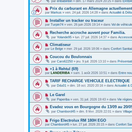
g
par
eribabinbin
»
dim. 17 mars 2024 20:25
» dans
ERIBA 
s
u
u
e
s
v
m
N
Prix ​​du carburant en Allemagne actuellemen
a
e
e
o
g
par
Markus
»
ven. 24 juil. 2026 14:28
» dans
Actualité & Déb
a
s
u
e
u
s
v
N
Installer un tracker ou traceur
m
a
e
o
e
g
par
Turpin74
»
ven. 26 juin 2026 19:14
» dans
Vol de véhicu
a
u
s
e
u
v
s
N
Recherche accroche auvent pour Familia.
m
e
a
o
e
par
Yolande95
»
lun. 27 juil. 2026 14:37
» dans
Accessoir
a
g
u
s
u
e
v
s
N
Climatiseur
m
e
a
o
e
par
Le Belge
»
mer. 29 juil. 2026 18:06
» dans
Confort Sanita
a
g
u
s
u
e
v
s
N
Coucou du Boulonnais
m
e
a
o
e
par
Caro62250
»
jeu. 9 juil. 2026 13:10
» dans
Présentat
a
g
u
s
u
e
v
s
N
+1 à Rehtul (69)
m
e
a
o
e
par
LANDERIBA
»
sam. 1 août 2026 10:51
» dans
Entre no
a
g
u
s
u
e
v
s
N
TARIF RECHARGE VEHICULE ELECTRIQUE
m
e
a
o
e
par
Ddu01
»
dim. 18 oct. 2020 20:16
» dans
Actualité &
a
g
u
s
u
e
v
s
m
N
Le Garel
e
a
e
o
a
g
par
Paperiba
»
ven. 31 juil. 2026 19:43
» dans
Vie région
s
u
u
e
s
v
m
N
Evadez vous en Bourgogne du 13/09 au 20/0
a
e
e
o
g
par
Chambord45
»
dim. 8 févr. 2026 22:01
» dans
Villag
a
s
u
e
u
s
v
m
a
N
Frigo Electrolux RM 180H EGO
e
e
g
o
a
par
Chambord45
»
lun. 27 juil. 2026 20:15
» dans
Confort San
s
e
u
u
s
v
m
N