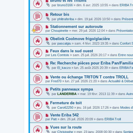
Bruno et les Tritons
a
e
e
o
g
par
bruno3166
»
dim. 6 avr. 2025 10:55
» dans
ERIBA Tr
a
s
u
e
u
s
v
m
a
N
Retour bis
e
e
g
o
a
par
philtraferiba
»
dim. 19 juil. 2026 10:50
» dans
Présent
s
e
u
u
s
v
m
N
Stationnement sur autoroute
a
e
e
o
g
par
Choupinette
»
mer. 29 juil. 2026 12:04
» dans
Présentati
a
s
u
e
u
s
v
N
Obelink Coolmove frigo/glacière
m
a
e
o
e
g
par
pascalgiu
»
sam. 4 févr. 2023 19:35
» dans
Confort 
a
u
s
e
u
v
s
N
Feux dans le sud ouest
m
e
a
o
e
par
Les Comtois
»
sam. 25 juil. 2026 20:17
» dans
Entre nou
a
g
u
s
u
e
v
s
N
Re: Recherche pièces pour Eriba Pan/Familia
m
e
a
o
e
par
El_kaczo
»
lun. 25 août 2025 20:39
» dans
ERIBA Fa
a
g
u
s
u
e
v
s
m
N
Vente ou échange TRITON T contre TROLL
e
a
e
o
a
g
par
Fred70
»
lun. 27 juil. 2026 21:20
» dans
Actualité & Déba
s
u
u
e
s
v
m
N
Petits panneaux sympa
a
e
e
o
g
par
LANDERIBA
»
mar. 19 févr. 2013 11:39
» dans
Autr
a
s
u
e
u
s
v
m
a
N
Fermeture de toit
e
e
g
o
a
par
Caro62250
»
jeu. 16 juil. 2026 17:26
» dans
Modes d'
s
e
u
u
s
v
m
N
Vente Eriba 542
a
e
e
o
g
par
Patt
»
dim. 26 juil. 2026 20:09
» dans
ERIBA Troll
a
s
u
e
u
s
v
N
Vues sur la route
m
a
e
o
e
g
par
Christophe
»
mer. 23 janv. 2008 00:30
» dans
Sortie
a