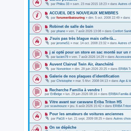
e
a
o
e
par
Philou 33
»
sam. 23 mai 2015 18:23
» dans
Autres c
a
g
u
s
u
e
v
s
m
N
ACCUEIL DES NOUVEAUX MEMBRES
e
a
e
o
a
g
par
forumeribatouring
»
dim. 5 oct. 2008 22:49
» dans
s
u
u
e
s
v
m
a
N
Robinet de salle de bain
e
e
g
o
a
s
par
phane
»
ven. 7 août 2026 13:08
» dans
Confort Sani
e
u
u
s
v
m
a
N
J'suis pas très blague mais celle-là...
e
e
g
o
par
jerome51
»
mar. 14 oct. 2008 23:32
» dans
Autres ch
a
s
e
u
u
s
v
m
a
N
j ai opté pour un store en sac monté sur un r
e
e
g
o
a
par
lucien79
»
ven. 7 août 2026 14:29
» dans
Accessoire
s
e
u
u
s
v
m
N
Auvent Clairval Twin Air, étanchéité
a
e
e
o
g
par
Nonotriton
»
dim. 28 juin 2026 20:25
» dans
ERIBA Tr
a
s
u
e
u
s
v
N
Galerie de nos plaques d'identification
m
a
e
o
e
g
par
Christophe
»
mar. 5 févr. 2008 04:13
» dans
Age & Id
a
u
s
e
u
v
s
m
N
Recherche Familia à vendre !
e
a
e
o
a
g
par
EriBelge
»
lun. 29 juin 2026 08:16
» dans
ERIBA Familia 
s
u
u
e
s
v
m
N
Vitre avant sur caravane Eriba Triton HS
a
e
e
o
g
par
scavinouze
»
jeu. 6 août 2026 15:42
» dans
ERIBA Triton
a
s
u
e
u
s
v
N
Pour les amateurs de voitures anciennes
m
a
e
o
e
g
par
Pat16
»
lun. 21 sept. 2009 08:25
» dans
Autres chose
a
u
s
e
u
v
s
m
N
On se dépêche
e
a
e
o
a