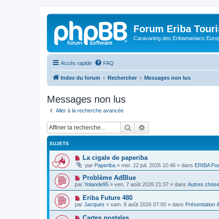
Forum Eriba Tour
Caravaning des Eribamaniacs Euro
Accès rapide
FAQ
Index du forum
Rechercher
Messages non lus
Messages non lus
Aller à la recherche avancée
Rechercher
Recherche avancée
SUJETS
N
La cigale de paperiba
o
par
Paperiba
»
mer. 22 juil. 2026 10:46
» dans
ERIBA Pu
u
v
N
Problème AdBlue
e
o
par
Yolande95
»
ven. 7 août 2026 21:37
» dans
Autres chose
a
u
u
v
N
Eriba Future 480
m
e
o
e
par
Jacques
»
sam. 8 août 2026 07:00
» dans
Présentation
a
u
s
u
v
s
N
Cartes postales
m