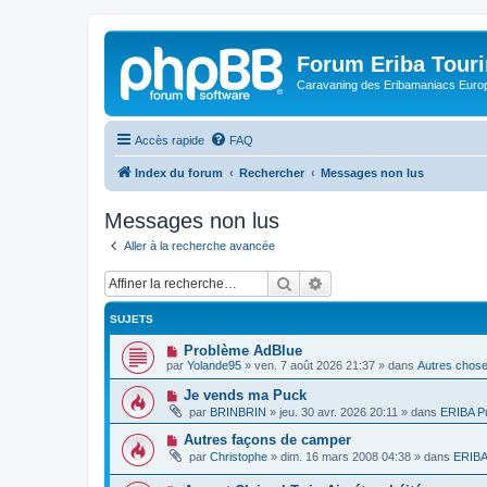
Forum Eriba Tour
Caravaning des Eribamaniacs Euro
Accès rapide
FAQ
Index du forum
Rechercher
Messages non lus
Messages non lus
Aller à la recherche avancée
Rechercher
Recherche avancée
SUJETS
N
Problème AdBlue
o
par
Yolande95
»
ven. 7 août 2026 21:37
» dans
Autres chose
u
v
N
Je vends ma Puck
e
o
par
BRINBRIN
»
jeu. 30 avr. 2026 20:11
» dans
ERIBA P
a
u
u
v
N
Autres façons de camper
m
e
o
e
par
Christophe
»
dim. 16 mars 2008 04:38
» dans
ERIBA 
a
u
s
u
v
s
m