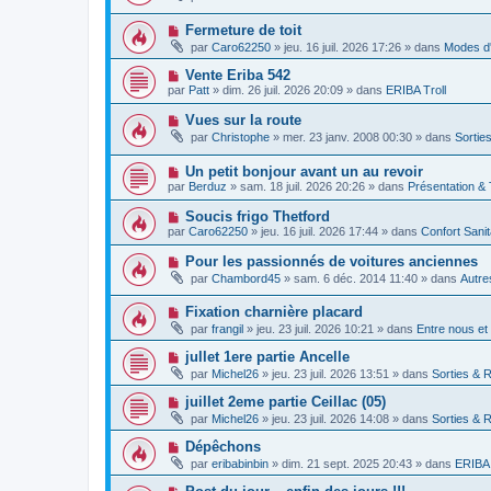
u
e
u
s
v
m
a
N
Fermeture de toit
e
e
g
o
a
par
Caro62250
»
jeu. 16 juil. 2026 17:26
» dans
Modes d'
s
e
u
u
s
v
m
N
Vente Eriba 542
a
e
e
o
g
par
Patt
»
dim. 26 juil. 2026 20:09
» dans
ERIBA Troll
a
s
u
e
u
s
v
N
Vues sur la route
m
a
e
o
e
g
par
Christophe
»
mer. 23 janv. 2008 00:30
» dans
Sortie
a
u
s
e
u
v
s
m
N
Un petit bonjour avant un au revoir
e
a
e
o
a
g
par
Berduz
»
sam. 18 juil. 2026 20:26
» dans
Présentation &
s
u
u
e
s
v
m
N
Soucis frigo Thetford
a
e
e
o
g
par
Caro62250
»
jeu. 16 juil. 2026 17:44
» dans
Confort Sani
a
s
u
e
u
s
v
N
Pour les passionnés de voitures anciennes
m
a
e
o
e
g
par
Chambord45
»
sam. 6 déc. 2014 11:40
» dans
Autre
a
u
s
e
u
v
s
m
N
Fixation charnière placard
e
a
e
o
a
g
par
frangil
»
jeu. 23 juil. 2026 10:21
» dans
Entre nous et
s
u
u
e
s
v
m
N
jullet 1ere partie Ancelle
a
e
e
o
g
par
Michel26
»
jeu. 23 juil. 2026 13:51
» dans
Sorties & 
a
s
u
e
u
s
v
N
juillet 2eme partie Ceillac (05)
m
a
e
o
e
g
par
Michel26
»
jeu. 23 juil. 2026 14:08
» dans
Sorties & 
a
u
s
e
u
v
s
N
Dépêchons
m
e
a
o
e
par
eribabinbin
»
dim. 21 sept. 2025 20:43
» dans
ERIBA 
a
g
u
s
u
e
v
s
N