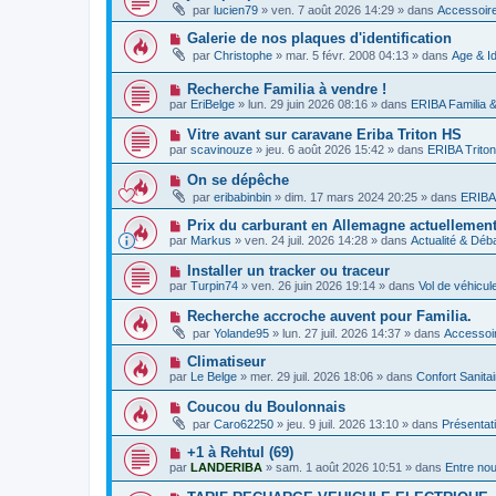
g
o
a
par
lucien79
»
ven. 7 août 2026 14:29
» dans
Accessoire
s
e
u
u
s
v
m
N
Galerie de nos plaques d'identification
a
e
e
o
g
par
Christophe
»
mar. 5 févr. 2008 04:13
» dans
Age & Id
a
s
u
e
u
s
v
m
a
N
Recherche Familia à vendre !
e
e
g
o
a
par
EriBelge
»
lun. 29 juin 2026 08:16
» dans
ERIBA Familia 
s
e
u
u
s
v
m
N
Vitre avant sur caravane Eriba Triton HS
a
e
e
o
g
par
scavinouze
»
jeu. 6 août 2026 15:42
» dans
ERIBA Triton
a
s
u
e
u
s
v
N
On se dépêche
m
a
e
o
e
g
par
eribabinbin
»
dim. 17 mars 2024 20:25
» dans
ERIBA 
a
u
s
e
u
v
s
N
Prix ​​du carburant en Allemagne actuellemen
m
e
a
o
e
par
Markus
»
ven. 24 juil. 2026 14:28
» dans
Actualité & Déb
a
g
u
s
u
e
v
s
N
Installer un tracker ou traceur
m
e
a
o
e
par
Turpin74
»
ven. 26 juin 2026 19:14
» dans
Vol de véhicu
a
g
u
s
u
e
v
s
N
Recherche accroche auvent pour Familia.
m
e
a
o
e
par
Yolande95
»
lun. 27 juil. 2026 14:37
» dans
Accessoir
a
g
u
s
u
e
v
s
N
Climatiseur
m
e
a
o
e
par
Le Belge
»
mer. 29 juil. 2026 18:06
» dans
Confort Sanita
a
g
u
s
u
e
v
s
N
Coucou du Boulonnais
m
e
a
o
e
par
Caro62250
»
jeu. 9 juil. 2026 13:10
» dans
Présentat
a
g
u
s
u
e
v
s
N
+1 à Rehtul (69)
m
e
a
o
e
par
LANDERIBA
»
sam. 1 août 2026 10:51
» dans
Entre no
a
g
u
s
u
e
v
s
N