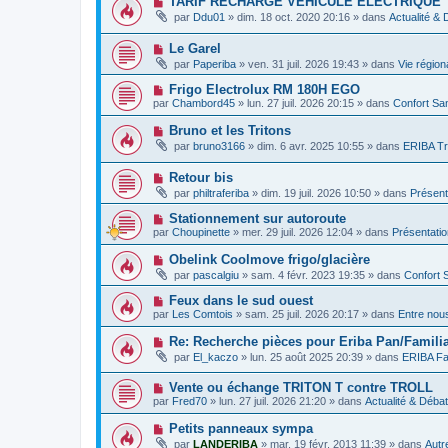
TARIF RECHARGE VEHICULE ELECTRIQUE
m
e
a
o
e
par
Ddu01
»
dim. 18 oct. 2020 20:16
» dans
Actualité &
a
g
u
s
u
e
v
s
m
N
Le Garel
e
a
e
o
a
g
par
Paperiba
»
ven. 31 juil. 2026 19:43
» dans
Vie région
s
u
u
e
s
v
m
N
Frigo Electrolux RM 180H EGO
a
e
e
o
g
par
Chambord45
»
lun. 27 juil. 2026 20:15
» dans
Confort San
a
s
u
e
u
s
v
N
Bruno et les Tritons
m
a
e
o
e
g
par
bruno3166
»
dim. 6 avr. 2025 10:55
» dans
ERIBA Tr
a
u
s
e
u
v
s
m
N
Retour bis
e
a
e
o
a
g
par
philtraferiba
»
dim. 19 juil. 2026 10:50
» dans
Présent
s
u
u
e
s
v
m
N
Stationnement sur autoroute
a
e
e
o
g
par
Choupinette
»
mer. 29 juil. 2026 12:04
» dans
Présentati
a
s
u
e
u
s
v
N
Obelink Coolmove frigo/glacière
m
a
e
o
e
g
par
pascalgiu
»
sam. 4 févr. 2023 19:35
» dans
Confort 
a
u
s
e
u
v
s
N
Feux dans le sud ouest
m
e
a
o
e
par
Les Comtois
»
sam. 25 juil. 2026 20:17
» dans
Entre nou
a
g
u
s
u
e
v
s
N
Re: Recherche pièces pour Eriba Pan/Familia
m
e
a
o
e
par
El_kaczo
»
lun. 25 août 2025 20:39
» dans
ERIBA Fa
a
g
u
s
u
e
v
s
m
N
Vente ou échange TRITON T contre TROLL
e
a
e
o
a
g
par
Fred70
»
lun. 27 juil. 2026 21:20
» dans
Actualité & Déba
s
u
u
e
s
v
m
N
Petits panneaux sympa
a
e
e
o
g
par
LANDERIBA
»
mar. 19 févr. 2013 11:39
» dans
Autr
a
s