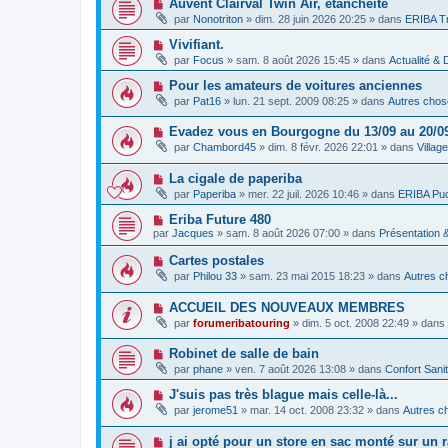
N
Auvent Clairval Twin Air, étanchéité
e
a
e
o
a
g
par
Nonotriton
»
dim. 28 juin 2026 20:25
» dans
ERIBA Tr
s
u
u
e
s
v
m
N
Vivifiant.
a
e
e
o
g
par
Focus
»
sam. 8 août 2026 15:45
» dans
Actualité &
a
s
u
e
u
s
v
N
Pour les amateurs de voitures anciennes
m
a
e
o
e
g
par
Pat16
»
lun. 21 sept. 2009 08:25
» dans
Autres chose
a
u
s
e
u
v
s
m
N
Evadez vous en Bourgogne du 13/09 au 20/0
e
a
e
o
a
g
par
Chambord45
»
dim. 8 févr. 2026 22:01
» dans
Villag
s
u
u
e
s
v
m
a
N
La cigale de paperiba
e
e
g
o
a
s
par
Paperiba
»
mer. 22 juil. 2026 10:46
» dans
ERIBA Pu
e
u
u
s
v
m
a
N
Eriba Future 480
e
e
g
o
par
Jacques
»
sam. 8 août 2026 07:00
» dans
Présentation
a
s
e
u
u
s
v
N
Cartes postales
m
a
e
o
e
g
par
Philou 33
»
sam. 23 mai 2015 18:23
» dans
Autres c
a
u
s
e
u
v
s
m
N
ACCUEIL DES NOUVEAUX MEMBRES
e
a
e
o
a
g
par
forumeribatouring
»
dim. 5 oct. 2008 22:49
» dans
s
u
u
e
s
v
m
a
N
Robinet de salle de bain
e
e
g
o
a
s
par
phane
»
ven. 7 août 2026 13:08
» dans
Confort Sani
e
u
u
s
v
m
a
N
J'suis pas très blague mais celle-là...
e
e
g
o
par
jerome51
»
mar. 14 oct. 2008 23:32
» dans
Autres ch
a
s
e
u
u
s
v
m
a
N
j ai opté pour un store en sac monté sur un r
e
e