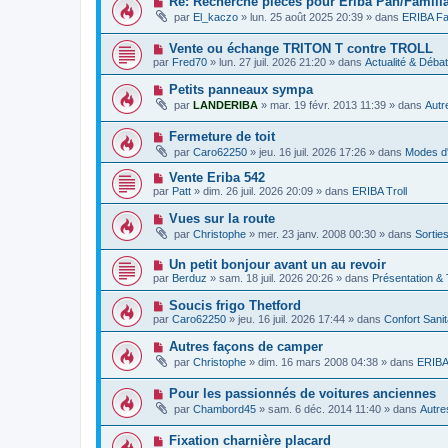
Re: Recherche pièces pour Eriba Pan/Familia
m
e
a
o
e
par
El_kaczo
»
lun. 25 août 2025 20:39
» dans
ERIBA Fa
a
g
u
s
u
e
v
s
m
N
Vente ou échange TRITON T contre TROLL
e
a
e
o
a
g
par
Fred70
»
lun. 27 juil. 2026 21:20
» dans
Actualité & Déba
s
u
u
e
s
v
m
N
Petits panneaux sympa
a
e
e
o
g
par
LANDERIBA
»
mar. 19 févr. 2013 11:39
» dans
Autr
a
s
u
e
u
s
v
m
a
N
Fermeture de toit
e
e
g
o
a
par
Caro62250
»
jeu. 16 juil. 2026 17:26
» dans
Modes d'
s
e
u
u
s
v
m
N
Vente Eriba 542
a
e
e
o
g
par
Patt
»
dim. 26 juil. 2026 20:09
» dans
ERIBA Troll
a
s
u
e
u
s
v
N
Vues sur la route
m
a
e
o
e
g
par
Christophe
»
mer. 23 janv. 2008 00:30
» dans
Sortie
a
u
s
e
u
v
s
m
N
Un petit bonjour avant un au revoir
e
a
e
o
a
g
par
Berduz
»
sam. 18 juil. 2026 20:26
» dans
Présentation &
s
u
u
e
s
v
m
N
Soucis frigo Thetford
a
e
e
o
g
par
Caro62250
»
jeu. 16 juil. 2026 17:44
» dans
Confort Sani
a
s
u
e
u
s
v
N
Autres façons de camper
m
a
e
o
e
g
par
Christophe
»
dim. 16 mars 2008 04:38
» dans
ERIBA 
a
u
s
e
u
v
s
m
N
Pour les passionnés de voitures anciennes
e
a
e
o
a
g
par
Chambord45
»
sam. 6 déc. 2014 11:40
» dans
Autre
s
u
u
e
s
v
m
a
N
Fixation charnière placard
e
e
g