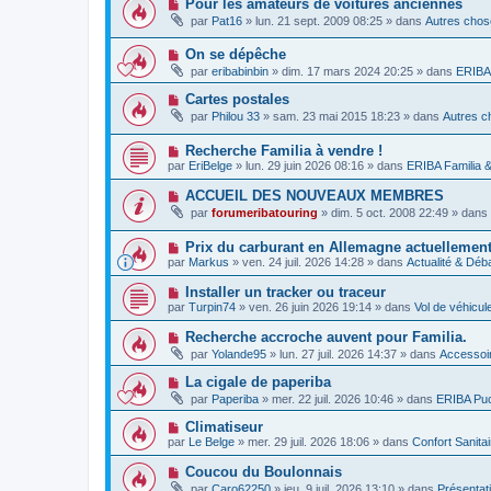
N
Pour les amateurs de voitures anciennes
e
a
e
o
a
g
par
Pat16
»
lun. 21 sept. 2009 08:25
» dans
Autres chose
s
u
u
e
s
v
m
a
N
On se dépêche
e
e
g
o
a
s
par
eribabinbin
»
dim. 17 mars 2024 20:25
» dans
ERIBA 
e
u
u
s
v
m
a
N
Cartes postales
e
e
g
o
par
Philou 33
»
sam. 23 mai 2015 18:23
» dans
Autres c
a
s
e
u
u
s
v
m
a
N
Recherche Familia à vendre !
e
e
g
o
a
par
EriBelge
»
lun. 29 juin 2026 08:16
» dans
ERIBA Familia 
s
e
u
u
s
v
m
N
ACCUEIL DES NOUVEAUX MEMBRES
a
e
e
o
g
par
forumeribatouring
»
dim. 5 oct. 2008 22:49
» dans
a
s
u
e
u
s
v
m
a
N
Prix ​​du carburant en Allemagne actuellemen
e
e
g
o
a
par
Markus
»
ven. 24 juil. 2026 14:28
» dans
Actualité & Déb
s
e
u
u
s
v
m
N
Installer un tracker ou traceur
a
e
e
o
g
par
Turpin74
»
ven. 26 juin 2026 19:14
» dans
Vol de véhicu
a
s
u
e
u
s
v
N
Recherche accroche auvent pour Familia.
m
a
e
o
e
g
par
Yolande95
»
lun. 27 juil. 2026 14:37
» dans
Accessoir
a
u
s
e
u
v
s
N
La cigale de paperiba
m
e
a
o
e
par
Paperiba
»
mer. 22 juil. 2026 10:46
» dans
ERIBA Pu
a
g
u
s
u
e
v
s
N
Climatiseur
m
e
a
o
e
par
Le Belge
»
mer. 29 juil. 2026 18:06
» dans
Confort Sanita
a
g
u
s
u
e
v
s
N
Coucou du Boulonnais
m
e
a
o
e
par
Caro62250
»
jeu. 9 juil. 2026 13:10
» dans
Présentat
a