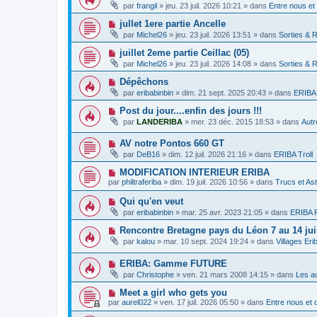
o
a
s
par
frangil
»
jeu. 23 juil. 2026 10:21
» dans
Entre nous et
e
u
u
s
v
m
a
N
jullet 1ere partie Ancelle
e
e
g
o
par
Michel26
»
jeu. 23 juil. 2026 13:51
» dans
Sorties & 
a
s
e
u
u
s
v
N
juillet 2eme partie Ceillac (05)
m
a
e
o
e
g
par
Michel26
»
jeu. 23 juil. 2026 14:08
» dans
Sorties & 
a
u
s
e
u
v
s
N
Dépêchons
m
e
a
o
e
par
eribabinbin
»
dim. 21 sept. 2025 20:43
» dans
ERIBA 
a
g
u
s
u
e
v
s
N
Post du jour....enfin des jours !!!
m
e
a
o
e
par
LANDERIBA
»
mer. 23 déc. 2015 18:53
» dans
Autr
a
g
u
s
u
e
v
s
m
N
AV notre Pontos 660 GT
e
a
e
o
a
g
par
DeB16
»
dim. 12 juil. 2026 21:16
» dans
ERIBA Troll
s
u
u
e
s
v
m
N
MODIFICATION INTERIEUR ERIBA
a
e
e
o
g
par
philtraferiba
»
dim. 19 juil. 2026 10:56
» dans
Trucs et As
a
s
u
e
u
s
v
N
Qui qu'en veut
m
a
e
o
e
g
par
eribabinbin
»
mar. 25 avr. 2023 21:05
» dans
ERIBA F
a
u
s
e
u
v
s
N
Rencontre Bretagne pays du Léon 7 au 14 jui
m
e
a
o
e
par
kalou
»
mar. 10 sept. 2024 19:24
» dans
Villages Er
a
g
u
s
u
e
v
s
m
N
ERIBA: Gamme FUTURE
e
a
e
o
a
g
par
Christophe
»
ven. 21 mars 2008 14:15
» dans
Les a
s
u
u
e
s
v
m
N
Meet a girl who gets you
a
e
e
o
g
par
aurel022
»
ven. 17 juil. 2026 05:50
» dans
Entre nous et
a
s
u
e
u
s
v