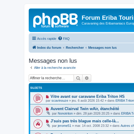
Forum Eriba Tour
Caravaning des Eribamaniacs Euro
Accès rapide
FAQ
Index du forum
Rechercher
Messages non lus
Messages non lus
Aller à la recherche avancée
Rechercher
Recherche avancée
SUJETS
N
Vitre avant sur caravane Eriba Triton HS
o
par
scavinouze
»
jeu. 6 août 2026 15:42
» dans
ERIBA Triton
u
v
N
Auvent Clairval Twin wAir, étanchéité
e
o
par
Nonotriton
»
dim. 28 juin 2026 20:25
» dans
ERIBA Tr
a
u
u
v
N
J'suis pas très blague mais celle-là...
m
e
o
e
par
jerome51
»
mar. 14 oct. 2008 23:32
» dans
Autres ch
a
u
s
u
v
s
m