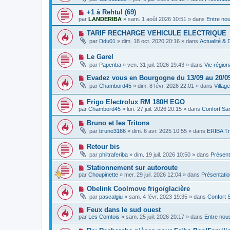
g
u
s
u
e
v
s
N
+1 à Rehtul (69)
m
e
a
o
e
par
LANDERIBA
»
sam. 1 août 2026 10:51
» dans
Entre no
a
g
u
s
u
e
v
s
N
TARIF RECHARGE VEHICULE ELECTRIQUE
m
e
a
o
e
par
Ddu01
»
dim. 18 oct. 2020 20:16
» dans
Actualité &
a
g
u
s
u
e
v
s
m
N
Le Garel
e
a
e
o
a
g
par
Paperiba
»
ven. 31 juil. 2026 19:43
» dans
Vie région
s
u
u
e
s
v
m
N
Evadez vous en Bourgogne du 13/09 au 20/0
a
e
e
o
g
par
Chambord45
»
dim. 8 févr. 2026 22:01
» dans
Villag
a
s
u
e
u
s
v
m
a
N
Frigo Electrolux RM 180H EGO
e
e
g
o
a
par
Chambord45
»
lun. 27 juil. 2026 20:15
» dans
Confort San
s
e
u
u
s
v
m
N
Bruno et les Tritons
a
e
e
o
g
par
bruno3166
»
dim. 6 avr. 2025 10:55
» dans
ERIBA Tr
a
s
u
e
u
s
v
m
a
N
Retour bis
e
e
g
o
a
par
philtraferiba
»
dim. 19 juil. 2026 10:50
» dans
Présent
s
e
u
u
s
v
m
N
Stationnement sur autoroute
a
e
e
o
g
par
Choupinette
»
mer. 29 juil. 2026 12:04
» dans
Présentati
a
s
u
e
u
s
v
N
Obelink Coolmove frigo/glacière
m
a
e
o
e
g
par
pascalgiu
»
sam. 4 févr. 2023 19:35
» dans
Confort 
a
u
s
e
u
v
s
N
Feux dans le sud ouest
m
e
a
o
e
par
Les Comtois
»
sam. 25 juil. 2026 20:17
» dans
Entre nou
a
g
u
s
u
e
v
s
N