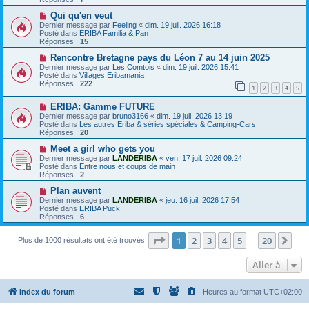
s
e
s
a
N
Qui qu'en veut
a
u
o
Dernier message par
Feeling
«
dim. 19 juil. 2026 16:18
g
m
u
Posté dans
ERIBA Familia & Pan
e
e
v
Réponses :
15
s
e
s
a
N
Rencontre Bretagne pays du Léon 7 au 14 juin 2025
a
u
o
Dernier message par
Les Comtois
«
dim. 19 juil. 2026 15:41
g
m
u
Posté dans
Villages Eribamania
e
e
v
Réponses :
222
1
2
3
4
5
s
e
s
a
N
a
ERIBA: Gamme FUTURE
u
o
g
m
Dernier message par
bruno3166
«
dim. 19 juil. 2026 13:19
u
e
e
Posté dans
Les autres Eriba & séries spéciales & Camping-Cars
v
s
Réponses :
20
e
s
a
N
a
Meet a girl who gets you
u
o
g
Dernier message par
LANDERIBA
«
ven. 17 juil. 2026 09:24
m
u
e
Posté dans
Entre nous et coups de main
e
v
Réponses :
2
s
e
s
a
N
Plan auvent
a
u
o
Dernier message par
LANDERIBA
«
jeu. 16 juil. 2026 17:54
g
m
u
Posté dans
ERIBA Puck
e
e
v
Réponses :
6
s
e
s
a
a
Page
1
sur
20
u
1
2
3
4
5
20
Sui
Plus de 1000 résultats ont été trouvés
…
g
m
e
e
Aller à
s
s
a
g
Index du forum
Heures au format
UTC+02:00
e