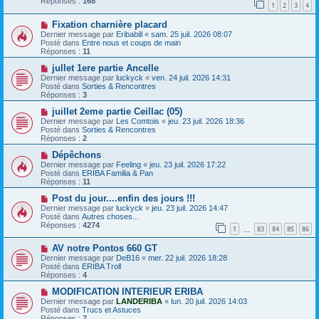
Réponses :
168
1
2
3
4
e
s
a
a
N
Fixation charnière placard
u
g
o
m
e
Dernier message par
Eribabill
«
sam. 25 juil. 2026 08:07
u
e
Posté dans
Entre nous et coups de main
v
s
Réponses :
11
e
s
a
N
a
jullet 1ere partie Ancelle
u
o
g
Dernier message par
luckyck
«
ven. 24 juil. 2026 14:31
m
u
e
Posté dans
Sorties & Rencontres
e
v
Réponses :
3
s
e
s
a
N
juillet 2eme partie Ceillac (05)
a
u
o
Dernier message par
Les Comtois
«
jeu. 23 juil. 2026 18:36
g
m
u
Posté dans
Sorties & Rencontres
e
e
v
Réponses :
2
s
e
s
a
N
Dépêchons
a
u
o
Dernier message par
Feeling
«
jeu. 23 juil. 2026 17:22
g
m
u
Posté dans
ERIBA Familia & Pan
e
e
v
Réponses :
11
s
e
s
a
N
Post du jour....enfin des jours !!!
a
u
o
Dernier message par
luckyck
«
jeu. 23 juil. 2026 14:47
g
m
u
Posté dans
Autres choses...
e
e
v
Réponses :
4274
1
83
84
85
86
s
e
…
s
a
N
a
AV notre Pontos 660 GT
u
o
g
m
Dernier message par
DeB16
«
mer. 22 juil. 2026 18:28
u
e
e
Posté dans
ERIBA Troll
v
s
Réponses :
4
e
s
a
N
a
MODIFICATION INTERIEUR ERIBA
u
o
g
Dernier message par
LANDERIBA
«
lun. 20 juil. 2026 14:03
m
u
e
Posté dans
Trucs et Astuces
e
v
Réponses :
7