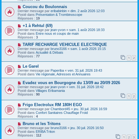
s
e
s
a
N
Coucou du Boulonnais
a
u
o
Dernier message par
eribabinbin
«
dim. 2 août 2026 12:03
g
m
u
Posté dans
Présentation & Trombinoscope
e
e
v
Réponses :
19
s
e
s
a
N
+1 à Rehtul (69)
a
u
o
Dernier message par
jean-yvon
«
sam. 1 août 2026 18:33
g
m
u
Posté dans
Entre nous et coups de main
e
e
v
Réponses :
3
s
e
s
a
N
TARIF RECHARGE VEHICULE ELECTRIQUE
a
u
o
Dernier message par
bruno3166
«
sam. 1 août 2026 15:15
g
m
u
Posté dans
Actualité & Débats
e
e
v
Réponses :
77
1
2
s
e
s
a
N
a
Le Garel
u
o
g
m
Dernier message par
Paperiba
«
ven. 31 juil. 2026 19:43
u
e
e
Posté dans
Vie régionale, Adresses et Annuaires
v
s
e
s
N
Evadez vous en Bourgogne du 13/09 au 20/09 2026
a
a
o
Dernier message par
jean-yvon
«
ven. 31 juil. 2026 18:42
u
g
u
Posté dans
Villages Eribamania
m
e
v
Réponses :
90
e
1
2
e
s
a
s
N
Frigo Electrolux RM 180H EGO
u
a
o
m
Dernier message par
Chambord45
«
jeu. 30 juil. 2026 16:59
g
u
e
Posté dans
Confort Sanitaires Chauffage Froid
e
v
s
Réponses :
4
e
s
a
N
a
Bruno et les Tritons
u
o
g
Dernier message par
bruno3166
«
jeu. 30 juil. 2026 16:50
m
u
e
Posté dans
ERIBA Triton
e
v
Réponses :
112
1
2
3
s
e