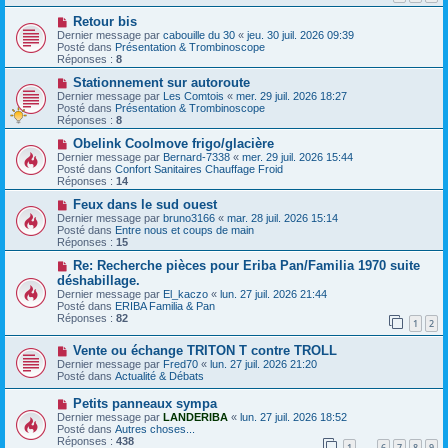
s
a
N
a
Retour bis
u
o
g
m
Dernier message par
cabouille du 30
«
jeu. 30 juil. 2026 09:39
u
e
e
Posté dans
Présentation & Trombinoscope
v
s
Réponses :
8
e
s
a
N
a
Stationnement sur autoroute
u
o
g
Dernier message par
Les Comtois
«
mer. 29 juil. 2026 18:27
m
u
e
Posté dans
Présentation & Trombinoscope
e
v
Réponses :
8
s
e
s
a
N
Obelink Coolmove frigo/glacière
a
u
o
Dernier message par
Bernard-7338
«
mer. 29 juil. 2026 15:44
g
m
u
Posté dans
Confort Sanitaires Chauffage Froid
e
e
v
Réponses :
14
s
e
s
a
N
Feux dans le sud ouest
a
u
o
Dernier message par
bruno3166
«
mar. 28 juil. 2026 15:14
g
m
u
Posté dans
Entre nous et coups de main
e
e
v
Réponses :
15
s
e
s
a
N
Re: Recherche pièces pour Eriba Pan/Familia 1970 suite
a
u
o
déshabillage.
g
m
u
Dernier message par
El_kaczo
«
lun. 27 juil. 2026 21:44
e
e
v
Posté dans
ERIBA Familia & Pan
s
e
Réponses :
82
s
a
1
2
a
u
g
m
N
Vente ou échange TRITON T contre TROLL
e
e
o
Dernier message par
Fred70
«
lun. 27 juil. 2026 21:20
s
u
Posté dans
Actualité & Débats
s
v
a
e
N
Petits panneaux sympa
g
a
o
Dernier message par
LANDERIBA
«
lun. 27 juil. 2026 18:52
e
u
u
Posté dans
Autres choses...
m
v
Réponses :
438
e
1
6
7
8
9