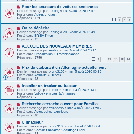
s
e
s
a
N
Pour les amateurs de voitures anciennes
a
u
o
Dernier message par
Feeling
«
jeu. 6 août 2026 13:57
g
m
u
Posté dans
Autres choses...
e
e
v
Réponses :
139
1
2
3
s
e
s
a
N
a
On se dépêche
u
o
g
m
Dernier message par
Feeling
«
jeu. 6 août 2026 13:49
u
e
e
Posté dans
ERIBA Triton
v
s
Réponses :
15
e
s
a
N
a
ACCUEIL DES NOUVEAUX MEMBRES
u
o
g
Dernier message par
Feeling
«
mer. 5 août 2026 20:17
m
u
e
Posté dans
Présentation & Trombinoscope
e
v
Réponses :
1750
1
33
34
35
36
s
e
…
s
a
N
a
Prix ​​du carburant en Allemagne actuellement
u
o
g
m
Dernier message par
bruno3166
«
mer. 5 août 2026 08:23
u
e
e
Posté dans
Actualité & Débats
v
s
Réponses :
13
e
s
a
N
a
Installer un tracker ou traceur
u
o
g
Dernier message par
Turpin74
«
mar. 4 août 2026 13:10
m
u
e
Posté dans
Vol de véhicules & Arnaques
e
v
Réponses :
7
s
e
s
a
N
Recherche accroche auvent pour Familia.
a
u
o
Dernier message par
Yolande95
«
mar. 4 août 2026 12:06
g
m
u
Posté dans
Accessoires extérieurs
e
e
v
Réponses :
18
s
e
s
a
N
Climatiseur
a
u
o
Dernier message par
bruno3166
«
lun. 3 août 2026 12:04
g
m
u
Posté dans
Confort Sanitaires Chauffage Froid
e
e
v
Réponses :
21