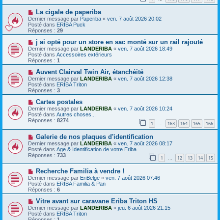
s
a
N
a
La cigale de paperiba
u
o
g
m
Dernier message par
Paperiba
«
ven. 7 août 2026 20:02
u
e
e
Posté dans
ERIBA Puck
v
s
Réponses :
29
e
s
a
N
a
j ai opté pour un store en sac monté sur un rail rajouté
u
o
g
Dernier message par
LANDERIBA
«
ven. 7 août 2026 18:49
m
u
e
Posté dans
Accessoires extérieurs
e
v
Réponses :
1
s
e
s
a
N
Auvent Clairval Twin Air, étanchéité
a
u
o
Dernier message par
LANDERIBA
«
ven. 7 août 2026 12:38
g
m
u
Posté dans
ERIBA Triton
e
e
v
Réponses :
3
s
e
s
a
N
Cartes postales
a
u
o
Dernier message par
LANDERIBA
«
ven. 7 août 2026 10:24
g
m
u
Posté dans
Autres choses...
e
e
v
Réponses :
8274
1
163
164
165
166
s
e
…
s
a
N
a
Galerie de nos plaques d'identification
u
o
g
m
Dernier message par
LANDERIBA
«
ven. 7 août 2026 08:17
u
e
e
Posté dans
Age & Identification de votre Eriba
v
s
Réponses :
733
1
12
13
14
15
e
…
s
a
a
N
Recherche Familia à vendre !
u
g
o
m
e
Dernier message par
EriBelge
«
ven. 7 août 2026 07:46
u
e
Posté dans
ERIBA Familia & Pan
v
s
Réponses :
6
e
s
a
N
a
Vitre avant sur caravane Eriba Triton HS
u
o
g
Dernier message par
LANDERIBA
«
jeu. 6 août 2026 21:15
m
u
e
Posté dans
ERIBA Triton
e
v
Réponses :
1