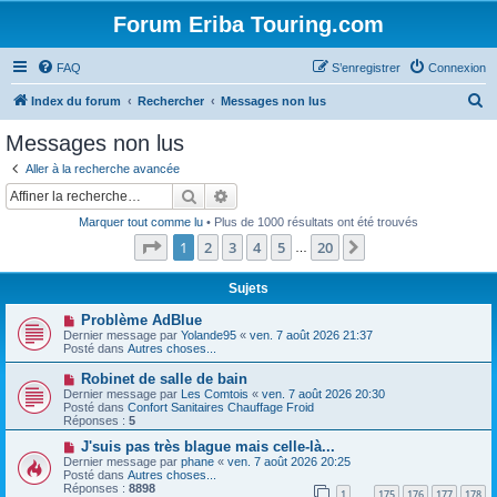
Forum Eriba Touring.com
FAQ
S’enregistrer
Connexion
R
Index du forum
Rechercher
Messages non lus
e
Messages non lus
c
Aller à la recherche avancée
h
Rechercher
Recherche avancée
e
Marquer tout comme lu
• Plus de 1000 résultats ont été trouvés
r
Page
1
sur
20
1
2
3
4
5
20
Suivante
…
c
h
Sujets
e
N
Problème AdBlue
o
Dernier message par
Yolande95
«
ven. 7 août 2026 21:37
r
u
Posté dans
Autres choses...
v
e
N
Robinet de salle de bain
a
o
Dernier message par
Les Comtois
«
ven. 7 août 2026 20:30
u
u
Posté dans
Confort Sanitaires Chauffage Froid
m
v
Réponses :
5
e
e
s
a
N
J'suis pas très blague mais celle-là...
s
u
o
Dernier message par
phane
«
ven. 7 août 2026 20:25
a
m
u
Posté dans
Autres choses...
g
e
v
Réponses :
8898
e
1
175
176
177
178
s
e
…