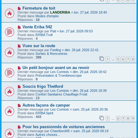
e
…
s
a
s
N
Fermeture de toit
u
a
o
m
Dernier message par
LANDERIBA
«
lun. 27 juil. 2026 18:40
g
u
e
Posté dans
Modes d'emploi
e
v
s
Réponses :
18
e
s
a
N
a
Vente Eriba 542
u
o
g
Dernier message par
Patt
«
lun. 27 juil. 2026 09:03
m
u
e
Posté dans
ERIBA Troll
e
v
Réponses :
4
s
e
s
a
N
Vues sur la route
a
u
o
Dernier message par
Feeling
«
dim. 26 juil. 2026 22:41
g
m
u
Posté dans
Sorties & Rencontres
e
e
v
Réponses :
399
1
5
6
7
8
s
e
…
s
a
N
a
Un petit bonjour avant un au revoir
u
o
g
m
Dernier message par
Les Comtois
«
dim. 26 juil. 2026 18:42
u
e
e
Posté dans
Présentation & Trombinoscope
v
s
Réponses :
8
e
s
a
N
a
Soucis frigo Thetford
u
o
g
Dernier message par
Les Comtois
«
dim. 26 juil. 2026 18:39
m
u
e
Posté dans
Confort Sanitaires Chauffage Froid
e
v
Réponses :
13
s
e
s
a
N
Autres façons de camper
a
u
o
Dernier message par
Les Comtois
«
sam. 25 juil. 2026 20:36
g
m
u
Posté dans
ERIBA Spirit
e
e
v
Réponses :
443
1
6
7
8
9
s
e
…
s
a
N
a
Pour les passionnés de voitures anciennes
u
o
g
m
Dernier message par
Chambord45
«
sam. 25 juil. 2026 09:19
u
e
e
Posté dans
Autres choses...
v
s