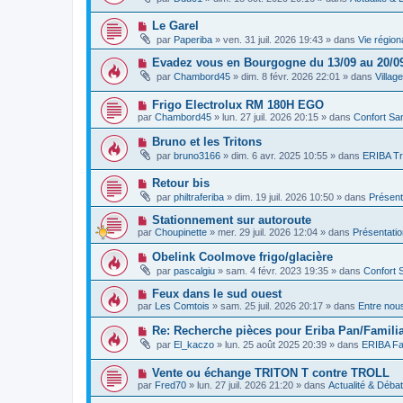
g
u
s
u
e
v
s
m
N
Le Garel
e
a
e
o
a
g
par
Paperiba
»
ven. 31 juil. 2026 19:43
» dans
Vie région
s
u
u
e
s
v
m
N
Evadez vous en Bourgogne du 13/09 au 20/0
a
e
e
o
g
par
Chambord45
»
dim. 8 févr. 2026 22:01
» dans
Villag
a
s
u
e
u
s
v
m
a
N
Frigo Electrolux RM 180H EGO
e
e
g
o
a
par
Chambord45
»
lun. 27 juil. 2026 20:15
» dans
Confort San
s
e
u
u
s
v
m
N
Bruno et les Tritons
a
e
e
o
g
par
bruno3166
»
dim. 6 avr. 2025 10:55
» dans
ERIBA Tr
a
s
u
e
u
s
v
m
a
N
Retour bis
e
e
g
o
a
par
philtraferiba
»
dim. 19 juil. 2026 10:50
» dans
Présent
s
e
u
u
s
v
m
N
Stationnement sur autoroute
a
e
e
o
g
par
Choupinette
»
mer. 29 juil. 2026 12:04
» dans
Présentati
a
s
u
e
u
s
v
N
Obelink Coolmove frigo/glacière
m
a
e
o
e
g
par
pascalgiu
»
sam. 4 févr. 2023 19:35
» dans
Confort 
a
u
s
e
u
v
s
N
Feux dans le sud ouest
m
e
a
o
e
par
Les Comtois
»
sam. 25 juil. 2026 20:17
» dans
Entre nou
a
g
u
s
u
e
v
s
N
Re: Recherche pièces pour Eriba Pan/Familia
m
e
a
o
e
par
El_kaczo
»
lun. 25 août 2025 20:39
» dans
ERIBA Fa
a
g
u
s
u
e
v
s
m
N
Vente ou échange TRITON T contre TROLL
e
a
e
o
a
g
par
Fred70
»
lun. 27 juil. 2026 21:20
» dans
Actualité & Déba
s
u
u
e
s