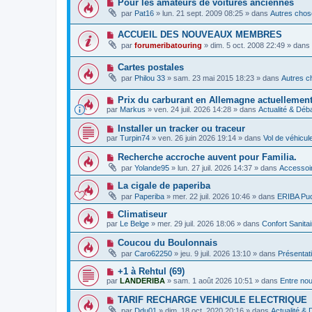
N
Pour les amateurs de voitures anciennes
e
a
e
o
a
g
par
Pat16
»
lun. 21 sept. 2009 08:25
» dans
Autres chose
s
u
u
e
s
v
m
a
N
ACCUEIL DES NOUVEAUX MEMBRES
e
e
g
o
a
s
par
forumeribatouring
»
dim. 5 oct. 2008 22:49
» dans
e
u
u
s
v
m
a
N
Cartes postales
e
e
g
o
a
s
e
par
Philou 33
»
sam. 23 mai 2015 18:23
» dans
Autres c
u
u
s
v
m
a
N
Prix ​​du carburant en Allemagne actuellemen
e
e
g
o
a
s
par
Markus
»
ven. 24 juil. 2026 14:28
» dans
Actualité & Déb
e
u
u
s
v
m
a
N
Installer un tracker ou traceur
e
e
g
o
par
Turpin74
»
ven. 26 juin 2026 19:14
» dans
Vol de véhicu
a
s
e
u
u
s
v
N
Recherche accroche auvent pour Familia.
m
a
e
o
e
g
par
Yolande95
»
lun. 27 juil. 2026 14:37
» dans
Accessoir
a
u
s
e
u
v
s
N
La cigale de paperiba
m
e
a
o
e
par
Paperiba
»
mer. 22 juil. 2026 10:46
» dans
ERIBA Pu
a
g
u
s
u
e
v
s
N
Climatiseur
m
e
a
o
e
par
Le Belge
»
mer. 29 juil. 2026 18:06
» dans
Confort Sanita
a
g
u
s
u
e
v
s
N
Coucou du Boulonnais
m
e
a
o
e
par
Caro62250
»
jeu. 9 juil. 2026 13:10
» dans
Présentat
a
g
u
s
u
e
v
s
N
+1 à Rehtul (69)
m
e
a
o
e
par
LANDERIBA
»
sam. 1 août 2026 10:51
» dans
Entre no
a
g
u
s
u
e
v
s
N
TARIF RECHARGE VEHICULE ELECTRIQUE
m
e
a
o
e
par
Ddu01
»
dim. 18 oct. 2020 20:16
» dans
Actualité &
a