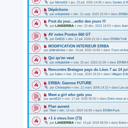
o
e
g
par
Michel26
»
jeu. 23 juil. 2026 14:08
» dans
Sorties & 
a
u
s
e
u
v
s
N
Dépêchons
m
e
a
o
e
par
eribabinbin
»
dim. 21 sept. 2025 20:43
» dans
ERIBA 
a
g
u
s
u
e
v
s
N
Post du jour....enfin des jours !!!
m
e
a
o
e
par
LANDERIBA
»
mer. 23 déc. 2015 18:53
» dans
Autr
a
g
u
s
u
e
v
s
m
N
AV notre Pontos 660 GT
e
a
e
o
a
g
par
DeB16
»
dim. 12 juil. 2026 21:16
» dans
ERIBA Troll
s
u
u
e
s
v
m
N
MODIFICATION INTERIEUR ERIBA
a
e
e
o
g
par
philtraferiba
»
dim. 19 juil. 2026 10:56
» dans
Trucs et As
a
s
u
e
u
s
v
N
Qui qu'en veut
m
a
e
o
e
g
par
eribabinbin
»
mar. 25 avr. 2023 21:05
» dans
ERIBA F
a
u
s
e
u
v
s
N
Rencontre Bretagne pays du Léon 7 au 14 jui
m
e
a
o
e
par
kalou
»
mar. 10 sept. 2024 19:24
» dans
Villages Er
a
g
u
s
u
e
v
s
m
N
ERIBA: Gamme FUTURE
e
a
e
o
a
g
par
Christophe
»
ven. 21 mars 2008 14:15
» dans
Les a
s
u
u
e
s
v
m
N
Meet a girl who gets you
a
e
e
o
g
par
aurel022
»
ven. 17 juil. 2026 05:50
» dans
Entre nous et
a
s
u
e
u
s
v
N
Plan auvent
m
a
e
o
e
g
par
Tibet
»
dim. 13 oct. 2024 16:39
» dans
ERIBA Puck
a
u
s
e
u
v
s
N
+1 à vieux.lion (73)
m
e
a
o
e
par
LANDERIBA
»
lun. 15 juil. 2019 08:50
» dans
Entre 
a
g
u
s
u
e
v