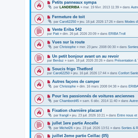
v
m
N
Petits panneaux sympa
a
e
e
o
g
par
LANDERIBA
»
mar. 19 févr. 2013 11:39
» dans
Autr
a
s
u
e
u
s
v
m
a
N
Fermeture de toit
e
e
g
o
a
par
Caro62250
»
jeu. 16 juil. 2026 17:26
» dans
Modes d'
s
e
u
u
s
v
m
N
Vente Eriba 542
a
e
e
o
g
par
Patt
»
dim. 26 juil. 2026 20:09
» dans
ERIBA Troll
a
s
u
e
u
s
v
N
Vues sur la route
m
a
e
o
e
g
par
Christophe
»
mer. 23 janv. 2008 00:30
» dans
Sortie
a
u
s
e
u
v
s
m
N
Un petit bonjour avant un au revoir
e
a
e
o
a
g
par
Berduz
»
sam. 18 juil. 2026 20:26
» dans
Présentation &
s
u
u
e
s
v
m
N
Soucis frigo Thetford
a
e
e
o
g
par
Caro62250
»
jeu. 16 juil. 2026 17:44
» dans
Confort Sani
a
s
u
e
u
s
v
N
Autres façons de camper
m
a
e
o
e
g
par
Christophe
»
dim. 16 mars 2008 04:38
» dans
ERIBA 
a
u
s
e
u
v
s
m
N
Pour les passionnés de voitures anciennes
e
a
e
o
a
g
par
Chambord45
»
sam. 6 déc. 2014 11:40
» dans
Autre
s
u
u
e
s
v
m
a
N
Fixation charnière placard
e
e
g
o
a
s
par
frangil
»
jeu. 23 juil. 2026 10:21
» dans
Entre nous et
e
u
u
s
v
m
a
N
jullet 1ere partie Ancelle
e
e
g
o
par
Michel26
»
jeu. 23 juil. 2026 13:51
» dans
Sorties & 
a
s
e
u
u
s
v
N
juillet 2eme partie Ceillac (05)
m
a
e