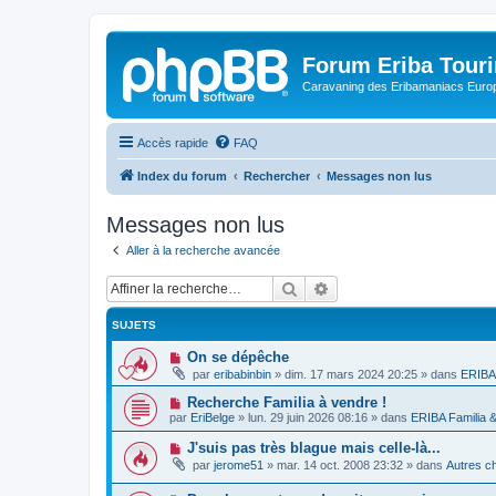
Forum Eriba Tour
Caravaning des Eribamaniacs Euro
Accès rapide
FAQ
Index du forum
Rechercher
Messages non lus
Messages non lus
Aller à la recherche avancée
Rechercher
Recherche avancée
SUJETS
N
On se dépêche
o
par
eribabinbin
»
dim. 17 mars 2024 20:25
» dans
ERIBA 
u
v
N
Recherche Familia à vendre !
e
o
par
EriBelge
»
lun. 29 juin 2026 08:16
» dans
ERIBA Familia 
a
u
u
v
N
J'suis pas très blague mais celle-là...
m
e
o
e
par
jerome51
»
mar. 14 oct. 2008 23:32
» dans
Autres ch
a
u
s
u
v
s
m