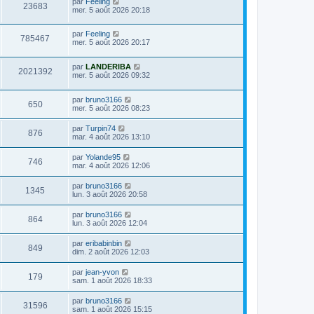
D
par
Feeling
i
a
V
23683
e
e
e
mer. 5 août 2026 20:18
e
g
s
r
r
e
u
s
n
s
m
a
D
par
Feeling
i
e
V
785467
g
e
e
mer. 5 août 2026 20:17
e
s
e
r
r
s
u
n
s
m
a
D
par
LANDERIBA
i
e
g
V
2021392
e
e
mer. 5 août 2026 09:32
e
s
e
r
r
s
u
n
s
m
a
D
par
bruno3166
i
e
g
V
650
e
e
mer. 5 août 2026 08:23
e
s
e
r
r
s
u
n
s
m
a
D
par
Turpin74
V
876
i
e
g
e
mar. 4 août 2026 13:10
e
e
s
e
r
r
u
s
n
D
par
Yolande95
s
m
a
V
746
i
e
mar. 4 août 2026 12:06
e
g
e
e
r
s
e
r
u
n
s
D
par
bruno3166
s
m
V
1345
i
a
e
lun. 3 août 2026 20:58
e
e
e
g
r
s
r
u
e
n
s
D
par
bruno3166
s
m
V
864
i
a
e
lun. 3 août 2026 12:04
e
e
e
g
r
s
r
u
e
n
s
D
par
eribabinbin
s
m
V
849
i
a
e
dim. 2 août 2026 12:03
e
e
e
g
r
s
r
u
e
n
s
D
par
jean-yvon
s
m
V
179
i
a
e
sam. 1 août 2026 18:33
e
e
e
g
r
s
r
u
e
n
s
D
par
bruno3166
s
m
V
31596
i
a
e
sam. 1 août 2026 15:15
e
e
e