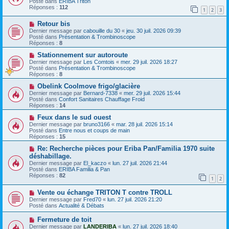
Posté dans
ERIBA Triton
g
e
v
Réponses :
112
e
1
2
3
s
e
s
a
N
a
Retour bis
u
o
g
m
Dernier message par
cabouille du 30
«
jeu. 30 juil. 2026 09:39
u
e
e
Posté dans
Présentation & Trombinoscope
v
s
Réponses :
8
e
s
a
N
a
Stationnement sur autoroute
u
o
g
Dernier message par
Les Comtois
«
mer. 29 juil. 2026 18:27
m
u
e
Posté dans
Présentation & Trombinoscope
e
v
Réponses :
8
s
e
s
a
N
Obelink Coolmove frigo/glacière
a
u
o
Dernier message par
Bernard-7338
«
mer. 29 juil. 2026 15:44
g
m
u
Posté dans
Confort Sanitaires Chauffage Froid
e
e
v
Réponses :
14
s
e
s
a
N
Feux dans le sud ouest
a
u
o
Dernier message par
bruno3166
«
mar. 28 juil. 2026 15:14
g
m
u
Posté dans
Entre nous et coups de main
e
e
v
Réponses :
15
s
e
s
a
N
Re: Recherche pièces pour Eriba Pan/Familia 1970 suite
a
u
o
déshabillage.
g
m
u
Dernier message par
El_kaczo
«
lun. 27 juil. 2026 21:44
e
e
v
Posté dans
ERIBA Familia & Pan
s
e
Réponses :
82
s
a
1
2
a
u
g
m
N
Vente ou échange TRITON T contre TROLL
e
e
o
Dernier message par
Fred70
«
lun. 27 juil. 2026 21:20
s
u
Posté dans
Actualité & Débats
s
v
a
e
N
Fermeture de toit
g
a
o
Dernier message par
LANDERIBA
«
lun. 27 juil. 2026 18:40
e
u