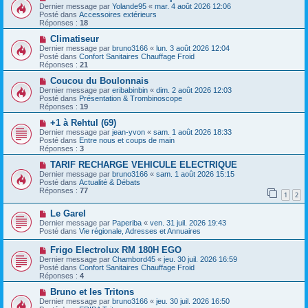
a
u
o
Dernier message par
Yolande95
«
mar. 4 août 2026 12:06
g
m
u
Posté dans
Accessoires extérieurs
e
e
v
Réponses :
18
s
e
s
a
N
Climatiseur
a
u
o
Dernier message par
bruno3166
«
lun. 3 août 2026 12:04
g
m
u
Posté dans
Confort Sanitaires Chauffage Froid
e
e
v
Réponses :
21
s
e
s
a
N
Coucou du Boulonnais
a
u
o
Dernier message par
eribabinbin
«
dim. 2 août 2026 12:03
g
m
u
Posté dans
Présentation & Trombinoscope
e
e
v
Réponses :
19
s
e
s
a
N
+1 à Rehtul (69)
a
u
o
Dernier message par
jean-yvon
«
sam. 1 août 2026 18:33
g
m
u
Posté dans
Entre nous et coups de main
e
e
v
Réponses :
3
s
e
s
a
N
TARIF RECHARGE VEHICULE ELECTRIQUE
a
u
o
Dernier message par
bruno3166
«
sam. 1 août 2026 15:15
g
m
u
Posté dans
Actualité & Débats
e
e
v
Réponses :
77
1
2
s
e
s
a
N
a
Le Garel
u
o
g
m
Dernier message par
Paperiba
«
ven. 31 juil. 2026 19:43
u
e
e
Posté dans
Vie régionale, Adresses et Annuaires
v
s
e
s
N
Frigo Electrolux RM 180H EGO
a
a
o
Dernier message par
Chambord45
«
jeu. 30 juil. 2026 16:59
u
g
u
Posté dans
Confort Sanitaires Chauffage Froid
m
e
v
Réponses :
4
e
e
s
a
N
Bruno et les Tritons
s
u
o
Dernier message par
bruno3166
«
jeu. 30 juil. 2026 16:50
a
m
u