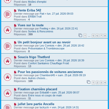
u
Posté dans
Modes d'emploi
m
v
Réponses :
18
e
e
s
a
N
Vente Eriba 542
s
u
o
Dernier message par
Patt
«
lun. 27 juil. 2026 09:03
a
m
u
Posté dans
ERIBA Troll
g
e
v
Réponses :
4
e
s
e
s
a
N
Vues sur la route
a
u
o
Dernier message par
Feeling
«
dim. 26 juil. 2026 22:41
g
m
u
Posté dans
Sorties & Rencontres
e
e
v
Réponses :
399
1
5
6
7
8
s
e
…
s
a
N
a
Un petit bonjour avant un au revoir
u
o
g
m
Dernier message par
Les Comtois
«
dim. 26 juil. 2026 18:42
u
e
e
Posté dans
Présentation & Trombinoscope
v
s
Réponses :
8
e
s
a
N
a
Soucis frigo Thetford
u
o
g
Dernier message par
Les Comtois
«
dim. 26 juil. 2026 18:39
m
u
e
Posté dans
Confort Sanitaires Chauffage Froid
e
v
Réponses :
13
s
e
s
a
N
Pour les passionnés de voitures anciennes
a
u
o
Dernier message par
Chambord45
«
sam. 25 juil. 2026 09:19
g
m
u
Posté dans
Autres choses...
e
e
v
Réponses :
168
1
2
3
4
s
e
s
a
N
a
Fixation charnière placard
u
o
g
m
Dernier message par
Eribabill
«
sam. 25 juil. 2026 08:07
u
e
e
Posté dans
Entre nous et coups de main
v
s
Réponses :
11
e
s
a
N
a
jullet 1ere partie Ancelle
u
o
g
Dernier message par
luckyck
«
ven. 24 juil. 2026 14:31