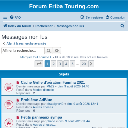
Forum Eriba Touring.com
FAQ
S’enregistrer
Connexion
R
Index du forum
Rechercher
Messages non lus
e
Messages non lus
c
Aller à la recherche avancée
h
Rechercher
Recherche avancée
e
Marquer tout comme lu
• Plus de 1000 résultats ont été trouvés
r
Page
1
sur
20
1
2
3
4
5
20
Suivante
…
c
h
Sujets
e
N
Cache Grille d’aération Familia 2021
o
Dernier message par
Mh29
«
dim. 9 août 2026 14:48
r
u
Posté dans
Modes d'emploi
v
Réponses :
2
e
a
N
Problème AdBlue
u
o
Dernier message par
chataigne42
«
dim. 9 août 2026 12:41
m
u
Posté dans
Autres choses...
e
v
Réponses :
6
s
e
s
a
N
Petits panneaux sympa
a
u
o
Dernier message par
phane
«
dim. 9 août 2026 11:44
g
m
u
Posté dans
Autres choses...
e
e
v
Réponses :
439