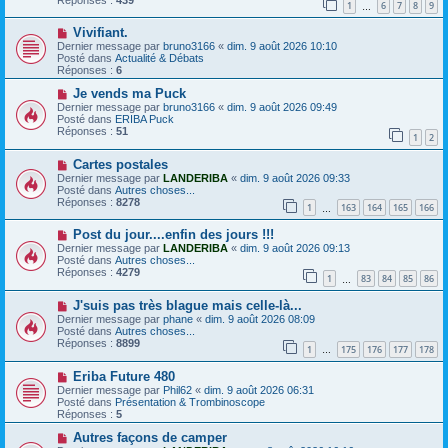
1
6
7
8
9
s
e
…
s
a
N
a
Vivifiant.
u
o
g
m
Dernier message par
bruno3166
«
dim. 9 août 2026 10:10
u
e
e
Posté dans
Actualité & Débats
v
s
Réponses :
6
e
s
a
N
a
Je vends ma Puck
u
o
g
Dernier message par
bruno3166
«
dim. 9 août 2026 09:49
m
u
e
Posté dans
ERIBA Puck
e
v
Réponses :
51
1
2
s
e
s
a
N
a
Cartes postales
u
o
g
m
Dernier message par
LANDERIBA
«
dim. 9 août 2026 09:33
u
e
e
Posté dans
Autres choses...
v
s
Réponses :
8278
1
163
164
165
166
e
…
s
a
a
N
Post du jour....enfin des jours !!!
u
g
o
m
e
Dernier message par
LANDERIBA
«
dim. 9 août 2026 09:13
u
e
Posté dans
Autres choses...
v
s
Réponses :
4279
1
83
84
85
86
e
…
s
a
a
N
J'suis pas très blague mais celle-là...
u
g
o
m
e
Dernier message par
phane
«
dim. 9 août 2026 08:09
u
e
Posté dans
Autres choses...
v
s
Réponses :
8899
1
175
176
177
178
e
…
s
a
a
N
Eriba Future 480
u
g
o
m
e
Dernier message par
Phil62
«
dim. 9 août 2026 06:31
u
e
Posté dans
Présentation & Trombinoscope
v
s
Réponses :
5
e
s
a
N
a
Autres façons de camper
u
o
g