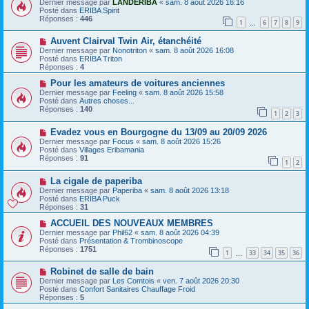
Dernier message par
LANDERIBA
«
sam. 8 août 2026 16:16
m
u
e
Posté dans
ERIBA Spirit
e
v
Réponses :
446
1
6
7
8
9
s
e
…
s
a
N
a
Auvent Clairval Twin Air, étanchéité
u
o
g
m
Dernier message par
Nonotriton
«
sam. 8 août 2026 16:08
u
e
e
Posté dans
ERIBA Triton
v
s
Réponses :
4
e
s
a
N
a
Pour les amateurs de voitures anciennes
u
o
g
Dernier message par
Feeling
«
sam. 8 août 2026 15:58
m
u
e
Posté dans
Autres choses...
e
v
Réponses :
140
1
2
3
s
e
s
a
N
a
Evadez vous en Bourgogne du 13/09 au 20/09 2026
u
o
g
m
Dernier message par
Focus
«
sam. 8 août 2026 15:26
u
e
e
Posté dans
Villages Eribamania
v
s
Réponses :
91
1
2
e
s
a
a
N
La cigale de paperiba
u
g
o
m
e
Dernier message par
Paperiba
«
sam. 8 août 2026 13:18
u
e
Posté dans
ERIBA Puck
v
s
Réponses :
31
e
s
a
N
a
ACCUEIL DES NOUVEAUX MEMBRES
u
o
g
Dernier message par
Phil62
«
sam. 8 août 2026 04:39
m
u
e
Posté dans
Présentation & Trombinoscope
e
v
Réponses :
1751
1
33
34
35
36
s
e
…
s
a
N
a
Robinet de salle de bain
u
o
g
m
Dernier message par
Les Comtois
«
ven. 7 août 2026 20:30
u
e
e
Posté dans
Confort Sanitaires Chauffage Froid
v
s
Réponses :
5
e
s