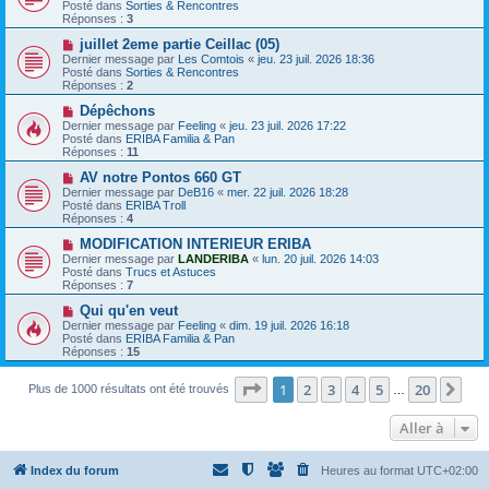
m
u
e
Posté dans
Sorties & Rencontres
e
v
Réponses :
3
s
e
s
a
N
juillet 2eme partie Ceillac (05)
a
u
o
Dernier message par
Les Comtois
«
jeu. 23 juil. 2026 18:36
g
m
u
Posté dans
Sorties & Rencontres
e
e
v
Réponses :
2
s
e
s
a
N
Dépêchons
a
u
o
Dernier message par
Feeling
«
jeu. 23 juil. 2026 17:22
g
m
u
Posté dans
ERIBA Familia & Pan
e
e
v
Réponses :
11
s
e
s
a
N
AV notre Pontos 660 GT
a
u
o
Dernier message par
DeB16
«
mer. 22 juil. 2026 18:28
g
m
u
Posté dans
ERIBA Troll
e
e
v
Réponses :
4
s
e
s
a
N
MODIFICATION INTERIEUR ERIBA
a
u
o
Dernier message par
LANDERIBA
«
lun. 20 juil. 2026 14:03
g
m
u
Posté dans
Trucs et Astuces
e
e
v
Réponses :
7
s
e
s
a
N
Qui qu'en veut
a
u
o
Dernier message par
Feeling
«
dim. 19 juil. 2026 16:18
g
m
u
Posté dans
ERIBA Familia & Pan
e
e
v
Réponses :
15
s
e
s
a
a
Page
1
sur
20
u
1
2
3
4
5
20
Sui
Plus de 1000 résultats ont été trouvés
…
g
m
e
e
Aller à
s
s
a
g
Index du forum
Heures au format
UTC+02:00
e