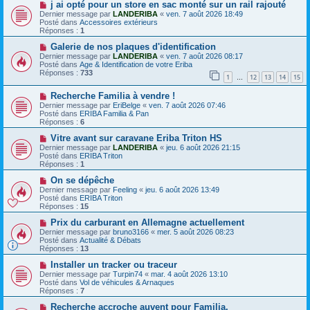
a
N
a
j ai opté pour un store en sac monté sur un rail rajouté
u
o
g
Dernier message par
LANDERIBA
«
ven. 7 août 2026 18:49
m
u
e
Posté dans
Accessoires extérieurs
e
v
Réponses :
1
s
e
s
a
N
Galerie de nos plaques d'identification
a
u
o
Dernier message par
LANDERIBA
«
ven. 7 août 2026 08:17
g
m
u
Posté dans
Age & Identification de votre Eriba
e
e
v
Réponses :
733
1
12
13
14
15
s
e
…
s
a
N
a
Recherche Familia à vendre !
u
o
g
m
Dernier message par
EriBelge
«
ven. 7 août 2026 07:46
u
e
e
Posté dans
ERIBA Familia & Pan
v
s
Réponses :
6
e
s
a
N
a
Vitre avant sur caravane Eriba Triton HS
u
o
g
Dernier message par
LANDERIBA
«
jeu. 6 août 2026 21:15
m
u
e
Posté dans
ERIBA Triton
e
v
Réponses :
1
s
e
s
a
N
On se dépêche
a
u
o
Dernier message par
Feeling
«
jeu. 6 août 2026 13:49
g
m
u
Posté dans
ERIBA Triton
e
e
v
Réponses :
15
s
e
s
a
N
Prix ​​du carburant en Allemagne actuellement
a
u
o
Dernier message par
bruno3166
«
mer. 5 août 2026 08:23
g
m
u
Posté dans
Actualité & Débats
e
e
v
Réponses :
13
s
e
s
a
N
Installer un tracker ou traceur
a
u
o
Dernier message par
Turpin74
«
mar. 4 août 2026 13:10
g
m
u
Posté dans
Vol de véhicules & Arnaques
e
e
v
Réponses :
7
s
e
s
a
N
Recherche accroche auvent pour Familia.