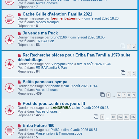
e
m
u
Posté dans
Autres choses...
e
v
Réponses :
7
s
e
s
a
N
Cache Grille d’aération Familia 2021
a
u
o
Dernier message par
forumeribatouring
«
dim. 9 août 2026 18:26
g
m
u
Posté dans
Modes d'emploi
e
e
v
Réponses :
8
s
e
s
a
N
Je vends ma Puck
a
u
o
Dernier message par
bruno3166
«
dim. 9 août 2026 18:05
g
m
u
Posté dans
ERIBA Puck
e
e
v
Réponses :
53
1
2
s
e
s
a
N
a
Re: Recherche pièces pour Eriba Pan/Familia 1970 suite
u
o
g
m
déshabillage.
u
e
e
Dernier message par
Sunnypuckette
«
dim. 9 août 2026 16:46
v
s
Posté dans
ERIBA Familia & Pan
e
s
Réponses :
84
a
1
2
a
u
g
m
e
N
Petits panneaux sympa
e
o
Dernier message par
phane
«
dim. 9 août 2026 11:44
s
u
Posté dans
Autres choses...
s
v
Réponses :
439
1
6
7
8
9
a
e
…
g
a
e
N
Post du jour....enfin des jours !!!
u
o
m
Dernier message par
LANDERIBA
«
dim. 9 août 2026 09:13
u
e
Posté dans
Autres choses...
v
s
Réponses :
4279
1
83
84
85
86
e
…
s
a
a
N
Eriba Future 480
u
g
o
m
e
Dernier message par
Phil62
«
dim. 9 août 2026 06:31
u
e
Posté dans
Présentation & Trombinoscope
v
s
Réponses :
5