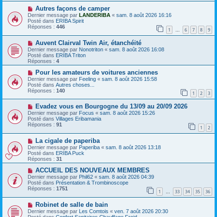
e
s
a
N
a
Autres façons de camper
u
o
g
Dernier message par
LANDERIBA
«
sam. 8 août 2026 16:16
m
u
e
Posté dans
ERIBA Spirit
e
v
Réponses :
446
1
6
7
8
9
s
e
…
s
a
N
a
Auvent Clairval Twin Air, étanchéité
u
o
g
m
Dernier message par
Nonotriton
«
sam. 8 août 2026 16:08
u
e
e
Posté dans
ERIBA Triton
v
s
Réponses :
4
e
s
a
N
a
Pour les amateurs de voitures anciennes
u
o
g
Dernier message par
Feeling
«
sam. 8 août 2026 15:58
m
u
e
Posté dans
Autres choses...
e
v
Réponses :
140
1
2
3
s
e
s
a
N
a
Evadez vous en Bourgogne du 13/09 au 20/09 2026
u
o
g
m
Dernier message par
Focus
«
sam. 8 août 2026 15:26
u
e
e
Posté dans
Villages Eribamania
v
s
Réponses :
91
1
2
e
s
a
a
N
La cigale de paperiba
u
g
o
m
e
Dernier message par
Paperiba
«
sam. 8 août 2026 13:18
u
e
Posté dans
ERIBA Puck
v
s
Réponses :
31
e
s
a
N
a
ACCUEIL DES NOUVEAUX MEMBRES
u
o
g
Dernier message par
Phil62
«
sam. 8 août 2026 04:39
m
u
e
Posté dans
Présentation & Trombinoscope
e
v
Réponses :
1751
1
33
34
35
36
s
e
…
s
a
N
a
Robinet de salle de bain
u
o
g
m
Dernier message par
Les Comtois
«
ven. 7 août 2026 20:30
u
e
e
Posté dans
Confort Sanitaires Chauffage Froid