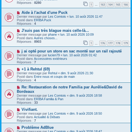
e
v
Réponses :
8280
1
163
164
165
166
s
e
…
s
a
N
a
Aide à l'achat d'une Puck
u
o
g
m
Dernier message par
Les Comtois
«
lun. 10 août 2026 11:47
u
e
e
Posté dans
ERIBA Puck
v
s
Réponses :
4
e
s
a
N
a
J'suis pas très blague mais celle-là...
u
o
g
Dernier message par
phane
«
lun. 10 août 2026 10:09
m
u
e
Posté dans
Autres choses...
e
v
Réponses :
8903
1
176
177
178
179
s
e
…
s
a
N
a
j ai opté pour un store en sac monté sur un rail rajouté
u
o
g
m
Dernier message par
lucien79
«
lun. 10 août 2026 01:42
u
e
e
Posté dans
Accessoires extérieurs
v
s
Réponses :
7
e
s
a
N
a
+1 à Rehtul (69)
u
o
g
Dernier message par
Rehtul
«
dim. 9 août 2026 21:30
m
u
e
Posté dans
Entre nous et coups de main
e
v
Réponses :
4
s
e
s
a
N
Re: Restauration de notre Familia par Aurélie&David de
a
u
o
Bordeaux
g
m
u
Dernier message par
Les Comtois
«
dim. 9 août 2026 18:58
e
e
v
Posté dans
ERIBA Familia & Pan
s
e
Réponses :
33
s
a
a
u
N
Vivifiant.
g
m
o
Dernier message par
Les Comtois
«
dim. 9 août 2026 18:50
e
e
u
Posté dans
Actualité & Débats
s
v
Réponses :
7
s
e
a
a
N
Problème AdBlue
g
u
o
Dernier message par
Les Comtois
«
dim. 9 août 2026 18:47