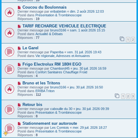
Réponses :
18
s
e
s
a
N
Coucou du Boulonnais
a
u
o
Dernier message par
eribabinbin
«
dim. 2 août 2026 12:03
g
m
u
Posté dans
Présentation & Trombinoscope
e
e
v
Réponses :
19
s
e
s
a
N
TARIF RECHARGE VEHICULE ELECTRIQUE
a
u
o
Dernier message par
bruno3166
«
sam. 1 août 2026 15:15
g
m
u
Posté dans
Actualité & Débats
e
e
v
Réponses :
77
1
2
s
e
s
a
N
a
Le Garel
u
o
g
m
Dernier message par
Paperiba
«
ven. 31 juil. 2026 19:43
u
e
e
Posté dans
Vie régionale, Adresses et Annuaires
v
s
e
s
N
Frigo Electrolux RM 180H EGO
a
a
o
Dernier message par
Chambord45
«
jeu. 30 juil. 2026 16:59
u
g
u
Posté dans
Confort Sanitaires Chauffage Froid
m
e
v
Réponses :
4
e
e
s
a
N
Bruno et les Tritons
s
u
o
Dernier message par
bruno3166
«
jeu. 30 juil. 2026 16:50
a
m
u
Posté dans
ERIBA Triton
g
e
v
Réponses :
112
e
1
2
3
s
e
s
a
N
a
Retour bis
u
o
g
m
Dernier message par
cabouille du 30
«
jeu. 30 juil. 2026 09:39
u
e
e
Posté dans
Présentation & Trombinoscope
v
s
Réponses :
8
e
s
a
N
a
Stationnement sur autoroute
u
o
g
Dernier message par
Les Comtois
«
mer. 29 juil. 2026 18:27
m
u
e
Posté dans
Présentation & Trombinoscope
e
v
Réponses :
8
s
e