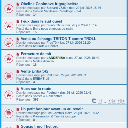
s
a
N
Obelink Coolmove frigo/glacière
a
u
o
Dernier message par
Bernard-7338
«
mer. 29 juil. 2026 15:44
g
m
u
Posté dans
Confort Sanitaires Chauffage Froid
e
e
v
Réponses :
14
s
e
s
a
N
Feux dans le sud ouest
a
u
o
Dernier message par
bruno3166
«
mar. 28 juil. 2026 15:14
g
m
u
Posté dans
Entre nous et coups de main
e
e
v
Réponses :
15
s
e
s
a
N
Vente ou échange TRITON T contre TROLL
a
u
o
Dernier message par
Fred70
«
lun. 27 juil. 2026 21:20
g
m
u
Posté dans
Actualité & Débats
e
e
v
s
e
N
Fermeture de toit
s
a
o
Dernier message par
LANDERIBA
«
lun. 27 juil. 2026 18:40
a
u
u
Posté dans
Modes d'emploi
g
m
v
Réponses :
18
e
e
e
s
a
N
Vente Eriba 542
s
u
o
Dernier message par
Patt
«
lun. 27 juil. 2026 09:03
a
m
u
Posté dans
ERIBA Troll
g
e
v
Réponses :
4
e
s
e
s
a
N
Vues sur la route
a
u
o
Dernier message par
Feeling
«
dim. 26 juil. 2026 22:41
g
m
u
Posté dans
Sorties & Rencontres
e
e
v
Réponses :
399
1
5
6
7
8
s
e
…
s
a
N
a
Un petit bonjour avant un au revoir
u
o
g
m
Dernier message par
Les Comtois
«
dim. 26 juil. 2026 18:42
u
e
e
Posté dans
Présentation & Trombinoscope
v
s
Réponses :
8
e
s
a
N
a
Soucis frigo Thetford