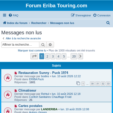
Forum Eriba Touring.com
FAQ
S’enregistrer
Connexion
R
Index du forum
Rechercher
Messages non lus
e
Messages non lus
c
Aller à la recherche avancée
h
Rechercher
Recherche avancée
e
Marquer tout comme lu
• Plus de 1000 résultats ont été trouvés
r
Page
1
sur
20
1
2
3
4
5
20
Suivante
…
c
h
Sujets
e
N
Restauration Sunny - Puck 1974
o
Dernier message par
bodins
«
lun. 10 août 2026 12:22
r
u
Posté dans
ERIBA Puck
v
Réponses :
1601
1
30
31
32
33
e
…
a
N
Climatiseur
u
o
m
Dernier message par
Rehtul
«
lun. 10 août 2026 12:18
u
e
Posté dans
Confort Sanitaires Chauffage Froid
v
s
Réponses :
25
e
s
a
N
a
Cartes postales
u
o
g
Dernier message par
LANDERIBA
«
lun. 10 août 2026 12:08
m
u
e
Posté dans
Autres choses...