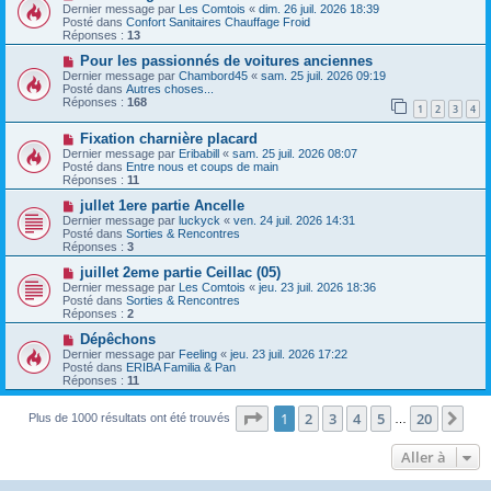
u
o
g
Dernier message par
Les Comtois
«
dim. 26 juil. 2026 18:39
m
u
e
Posté dans
Confort Sanitaires Chauffage Froid
e
v
Réponses :
13
s
e
s
a
N
Pour les passionnés de voitures anciennes
a
u
o
Dernier message par
Chambord45
«
sam. 25 juil. 2026 09:19
g
m
u
Posté dans
Autres choses...
e
e
v
Réponses :
168
1
2
3
4
s
e
s
a
N
a
Fixation charnière placard
u
o
g
m
Dernier message par
Eribabill
«
sam. 25 juil. 2026 08:07
u
e
e
Posté dans
Entre nous et coups de main
v
s
Réponses :
11
e
s
a
N
a
jullet 1ere partie Ancelle
u
o
g
Dernier message par
luckyck
«
ven. 24 juil. 2026 14:31
m
u
e
Posté dans
Sorties & Rencontres
e
v
Réponses :
3
s
e
s
a
N
juillet 2eme partie Ceillac (05)
a
u
o
Dernier message par
Les Comtois
«
jeu. 23 juil. 2026 18:36
g
m
u
Posté dans
Sorties & Rencontres
e
e
v
Réponses :
2
s
e
s
a
N
Dépêchons
a
u
o
Dernier message par
Feeling
«
jeu. 23 juil. 2026 17:22
g
m
u
Posté dans
ERIBA Familia & Pan
e
e
v
Réponses :
11
s
e
s
a
a
Page
1
sur
20
u
1
2
3
4
5
20
Sui
Plus de 1000 résultats ont été trouvés
…
g
m
e
e
Aller à
s
s
a