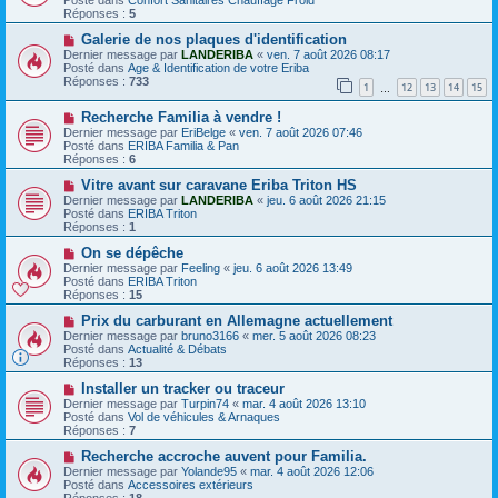
v
s
Réponses :
5
e
s
a
N
a
Galerie de nos plaques d'identification
u
o
g
Dernier message par
LANDERIBA
«
ven. 7 août 2026 08:17
m
u
e
Posté dans
Age & Identification de votre Eriba
e
v
Réponses :
733
1
12
13
14
15
s
e
…
s
a
N
a
Recherche Familia à vendre !
u
o
g
m
Dernier message par
EriBelge
«
ven. 7 août 2026 07:46
u
e
e
Posté dans
ERIBA Familia & Pan
v
s
Réponses :
6
e
s
a
N
a
Vitre avant sur caravane Eriba Triton HS
u
o
g
Dernier message par
LANDERIBA
«
jeu. 6 août 2026 21:15
m
u
e
Posté dans
ERIBA Triton
e
v
Réponses :
1
s
e
s
a
N
On se dépêche
a
u
o
Dernier message par
Feeling
«
jeu. 6 août 2026 13:49
g
m
u
Posté dans
ERIBA Triton
e
e
v
Réponses :
15
s
e
s
a
N
Prix ​​du carburant en Allemagne actuellement
a
u
o
Dernier message par
bruno3166
«
mer. 5 août 2026 08:23
g
m
u
Posté dans
Actualité & Débats
e
e
v
Réponses :
13
s
e
s
a
N
Installer un tracker ou traceur
a
u
o
Dernier message par
Turpin74
«
mar. 4 août 2026 13:10
g
m
u
Posté dans
Vol de véhicules & Arnaques
e
e
v
Réponses :
7
s
e
s
a
N
Recherche accroche auvent pour Familia.
a
u
o
Dernier message par
Yolande95
«
mar. 4 août 2026 12:06
g
m
u
Posté dans
Accessoires extérieurs
e
e
v