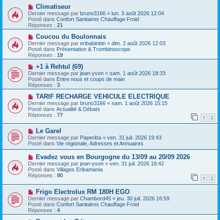
s
a
N
Climatiseur
a
u
o
Dernier message par
bruno3166
«
lun. 3 août 2026 12:04
g
m
u
Posté dans
Confort Sanitaires Chauffage Froid
e
e
v
Réponses :
21
s
e
s
a
N
Coucou du Boulonnais
a
u
o
Dernier message par
eribabinbin
«
dim. 2 août 2026 12:03
g
m
u
Posté dans
Présentation & Trombinoscope
e
e
v
Réponses :
19
s
e
s
a
N
+1 à Rehtul (69)
a
u
o
Dernier message par
jean-yvon
«
sam. 1 août 2026 18:33
g
m
u
Posté dans
Entre nous et coups de main
e
e
v
Réponses :
3
s
e
s
a
N
TARIF RECHARGE VEHICULE ELECTRIQUE
a
u
o
Dernier message par
bruno3166
«
sam. 1 août 2026 15:15
g
m
u
Posté dans
Actualité & Débats
e
e
v
Réponses :
77
1
2
s
e
s
a
N
a
Le Garel
u
o
g
m
Dernier message par
Paperiba
«
ven. 31 juil. 2026 19:43
u
e
e
Posté dans
Vie régionale, Adresses et Annuaires
v
s
e
s
N
Evadez vous en Bourgogne du 13/09 au 20/09 2026
a
a
o
Dernier message par
jean-yvon
«
ven. 31 juil. 2026 18:42
u
g
u
Posté dans
Villages Eribamania
m
e
v
Réponses :
90
e
1
2
e
s
a
s
N
Frigo Electrolux RM 180H EGO
u
a
o
m
Dernier message par
Chambord45
«
jeu. 30 juil. 2026 16:59
g
u
e
Posté dans
Confort Sanitaires Chauffage Froid
e
v
s
Réponses :
4
e
s
a