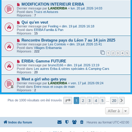
s
a
N
a
MODIFICATION INTERIEUR ERIBA
u
o
g
Dernier message par
LANDERIBA
«
lun. 20 juil. 2026 14:03
m
u
e
Posté dans
Trucs et Astuces
e
v
Réponses :
7
s
e
s
a
N
Qui qu'en veut
a
u
o
Dernier message par
Feeling
«
dim. 19 juil. 2026 16:18
g
m
u
Posté dans
ERIBA Familia & Pan
e
e
v
Réponses :
15
s
e
s
a
N
Rencontre Bretagne pays du Léon 7 au 14 juin 2025
a
u
o
Dernier message par
Les Comtois
«
dim. 19 juil. 2026 15:41
g
m
u
Posté dans
Villages Eribamania
e
e
v
Réponses :
222
1
2
3
4
5
s
e
s
a
N
a
ERIBA: Gamme FUTURE
u
o
g
m
Dernier message par
bruno3166
«
dim. 19 juil. 2026 13:19
u
e
e
Posté dans
Les autres Eriba & séries spéciales & Camping-Cars
v
s
Réponses :
20
e
s
a
N
a
Meet a girl who gets you
u
o
g
Dernier message par
LANDERIBA
«
ven. 17 juil. 2026 09:24
m
u
e
Posté dans
Entre nous et coups de main
e
v
Réponses :
2
s
e
s
a
a
Page
1
sur
20
u
1
2
3
4
5
20
Sui
Plus de 1000 résultats ont été trouvés
…
g
m
e
e
Aller à
s
s
a
g
Index du forum
Heures au format
UTC+02:00
e