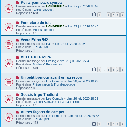
e
N
Petits panneaux sympa
g
a
o
Dernier message par
LANDERIBA
«
lun. 27 juil. 2026 18:52
e
u
u
Posté dans
Autres choses...
m
v
Réponses :
438
e
1
6
7
8
9
e
…
s
a
s
N
Fermeture de toit
u
a
o
m
Dernier message par
LANDERIBA
«
lun. 27 juil. 2026 18:40
g
u
e
Posté dans
Modes d'emploi
e
v
s
Réponses :
18
e
s
a
N
a
Vente Eriba 542
u
o
g
Dernier message par
Patt
«
lun. 27 juil. 2026 09:03
m
u
e
Posté dans
ERIBA Troll
e
v
Réponses :
4
s
e
s
a
N
Vues sur la route
a
u
o
Dernier message par
Feeling
«
dim. 26 juil. 2026 22:41
g
m
u
Posté dans
Sorties & Rencontres
e
e
v
Réponses :
399
1
5
6
7
8
s
e
…
s
a
N
a
Un petit bonjour avant un au revoir
u
o
g
m
Dernier message par
Les Comtois
«
dim. 26 juil. 2026 18:42
u
e
e
Posté dans
Présentation & Trombinoscope
v
s
Réponses :
8
e
s
a
N
a
Soucis frigo Thetford
u
o
g
Dernier message par
Les Comtois
«
dim. 26 juil. 2026 18:39
m
u
e
Posté dans
Confort Sanitaires Chauffage Froid
e
v
Réponses :
13
s
e
s
a
N
Autres façons de camper
a
u
o
Dernier message par
Les Comtois
«
sam. 25 juil. 2026 20:36
g
m
u
Posté dans
ERIBA Spirit
e
e
v
Réponses :
443
1
6
7
8
9
s
e
…