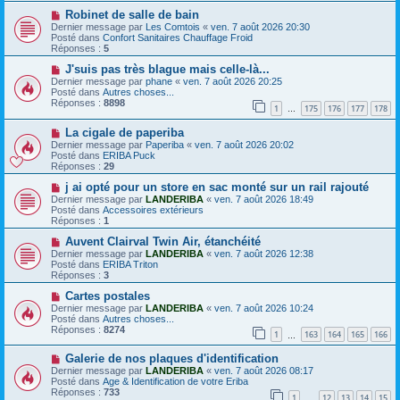
e
s
N
Robinet de salle de bain
a
a
o
Dernier message par
Les Comtois
«
ven. 7 août 2026 20:30
u
g
u
Posté dans
Confort Sanitaires Chauffage Froid
m
e
v
Réponses :
5
e
e
s
a
N
J'suis pas très blague mais celle-là...
s
u
o
Dernier message par
phane
«
ven. 7 août 2026 20:25
a
m
u
Posté dans
Autres choses...
g
e
v
Réponses :
8898
e
1
175
176
177
178
s
e
…
s
a
N
a
La cigale de paperiba
u
o
g
m
Dernier message par
Paperiba
«
ven. 7 août 2026 20:02
u
e
e
Posté dans
ERIBA Puck
v
s
Réponses :
29
e
s
a
N
a
j ai opté pour un store en sac monté sur un rail rajouté
u
o
g
Dernier message par
LANDERIBA
«
ven. 7 août 2026 18:49
m
u
e
Posté dans
Accessoires extérieurs
e
v
Réponses :
1
s
e
s
a
N
Auvent Clairval Twin Air, étanchéité
a
u
o
Dernier message par
LANDERIBA
«
ven. 7 août 2026 12:38
g
m
u
Posté dans
ERIBA Triton
e
e
v
Réponses :
3
s
e
s
a
N
Cartes postales
a
u
o
Dernier message par
LANDERIBA
«
ven. 7 août 2026 10:24
g
m
u
Posté dans
Autres choses...
e
e
v
Réponses :
8274
1
163
164
165
166
s
e
…
s
a
N
a
Galerie de nos plaques d'identification
u
o
g
m
Dernier message par
LANDERIBA
«
ven. 7 août 2026 08:17
u
e
e
Posté dans
Age & Identification de votre Eriba
v
s
Réponses :
733
1
12
13
14
15
e
…