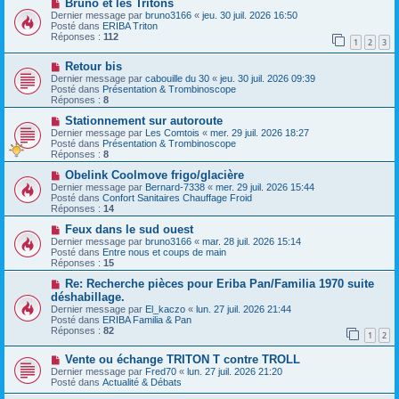
N
a
Bruno et les Tritons
u
o
g
Dernier message par
bruno3166
«
jeu. 30 juil. 2026 16:50
m
u
e
Posté dans
ERIBA Triton
e
v
Réponses :
112
1
2
3
s
e
s
a
N
a
Retour bis
u
o
g
m
Dernier message par
cabouille du 30
«
jeu. 30 juil. 2026 09:39
u
e
e
Posté dans
Présentation & Trombinoscope
v
s
Réponses :
8
e
s
a
N
a
Stationnement sur autoroute
u
o
g
Dernier message par
Les Comtois
«
mer. 29 juil. 2026 18:27
m
u
e
Posté dans
Présentation & Trombinoscope
e
v
Réponses :
8
s
e
s
a
N
Obelink Coolmove frigo/glacière
a
u
o
Dernier message par
Bernard-7338
«
mer. 29 juil. 2026 15:44
g
m
u
Posté dans
Confort Sanitaires Chauffage Froid
e
e
v
Réponses :
14
s
e
s
a
N
Feux dans le sud ouest
a
u
o
Dernier message par
bruno3166
«
mar. 28 juil. 2026 15:14
g
m
u
Posté dans
Entre nous et coups de main
e
e
v
Réponses :
15
s
e
s
a
N
Re: Recherche pièces pour Eriba Pan/Familia 1970 suite
a
u
o
déshabillage.
g
m
u
Dernier message par
El_kaczo
«
lun. 27 juil. 2026 21:44
e
e
v
Posté dans
ERIBA Familia & Pan
s
e
Réponses :
82
s
a
1
2
a
u
g
m
N
Vente ou échange TRITON T contre TROLL
e
e
o
Dernier message par
Fred70
«
lun. 27 juil. 2026 21:20
s
u
Posté dans
Actualité & Débats
s
v
a