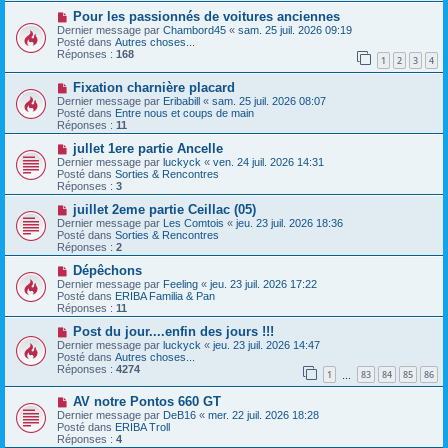
s
a
N
a
Pour les passionnés de voitures anciennes
u
o
g
m
Dernier message par
Chambord45
«
sam. 25 juil. 2026 09:19
u
e
e
Posté dans
Autres choses...
v
s
Réponses :
168
1
2
3
4
e
s
a
a
N
Fixation charnière placard
u
g
o
m
e
Dernier message par
Eribabill
«
sam. 25 juil. 2026 08:07
u
e
Posté dans
Entre nous et coups de main
v
s
Réponses :
11
e
s
a
N
a
jullet 1ere partie Ancelle
u
o
g
Dernier message par
luckyck
«
ven. 24 juil. 2026 14:31
m
u
e
Posté dans
Sorties & Rencontres
e
v
Réponses :
3
s
e
s
a
N
juillet 2eme partie Ceillac (05)
a
u
o
Dernier message par
Les Comtois
«
jeu. 23 juil. 2026 18:36
g
m
u
Posté dans
Sorties & Rencontres
e
e
v
Réponses :
2
s
e
s
a
N
Dépêchons
a
u
o
Dernier message par
Feeling
«
jeu. 23 juil. 2026 17:22
g
m
u
Posté dans
ERIBA Familia & Pan
e
e
v
Réponses :
11
s
e
s
a
N
Post du jour....enfin des jours !!!
a
u
o
Dernier message par
luckyck
«
jeu. 23 juil. 2026 14:47
g
m
u
Posté dans
Autres choses...
e
e
v
Réponses :
4274
1
83
84
85
86
s
e
…
s
a
N
a
AV notre Pontos 660 GT
u
o
g
m
Dernier message par
DeB16
«
mer. 22 juil. 2026 18:28
u
e
e
Posté dans
ERIBA Troll
v
s
Réponses :
4
e