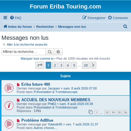
Forum Eriba Touring.com
FAQ
S’enregistrer
Connexion
R
Index du forum
Rechercher
Messages non lus
e
Messages non lus
c
Aller à la recherche avancée
h
Rechercher
Recherche avancée
e
Marquer tout comme lu
• Plus de 1000 résultats ont été trouvés
r
Page
1
sur
20
1
2
3
4
5
20
Suivante
…
c
h
Sujets
e
N
Eriba future 480
o
Dernier message par
Jacques
«
sam. 8 août 2026 07:00
r
u
Posté dans
Présentation & Trombinoscope
v
e
N
ACCUEIL DES NOUVEAUX MEMBRES
a
o
Dernier message par
Phil62
«
sam. 8 août 2026 04:39
u
u
Posté dans
Présentation & Trombinoscope
m
v
Réponses :
1751
e
1
33
34
35
36
e
…
s
a
s
N
Problème AdBlue
u
a
o
m
Dernier message par
Yolande95
«
ven. 7 août 2026 21:37
g
u
e
Posté dans
Autres choses...
e
v
s