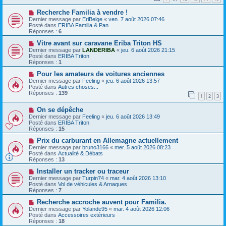
s
a
a
N
Recherche Familia à vendre !
u
g
o
m
e
Dernier message par
EriBelge
«
ven. 7 août 2026 07:46
u
e
Posté dans
ERIBA Familia & Pan
v
s
Réponses :
6
e
s
a
N
a
Vitre avant sur caravane Eriba Triton HS
u
o
g
Dernier message par
LANDERIBA
«
jeu. 6 août 2026 21:15
m
u
e
Posté dans
ERIBA Triton
e
v
Réponses :
1
s
e
s
a
N
Pour les amateurs de voitures anciennes
a
u
o
Dernier message par
Feeling
«
jeu. 6 août 2026 13:57
g
m
u
Posté dans
Autres choses...
e
e
v
Réponses :
139
1
2
3
s
e
s
a
N
a
On se dépêche
u
o
g
m
Dernier message par
Feeling
«
jeu. 6 août 2026 13:49
u
e
e
Posté dans
ERIBA Triton
v
s
Réponses :
15
e
s
a
N
a
Prix ​​du carburant en Allemagne actuellement
u
o
g
Dernier message par
bruno3166
«
mer. 5 août 2026 08:23
m
u
e
Posté dans
Actualité & Débats
e
v
Réponses :
13
s
e
s
a
N
Installer un tracker ou traceur
a
u
o
Dernier message par
Turpin74
«
mar. 4 août 2026 13:10
g
m
u
Posté dans
Vol de véhicules & Arnaques
e
e
v
Réponses :
7
s
e
s
a
N
Recherche accroche auvent pour Familia.
a
u
o
Dernier message par
Yolande95
«
mar. 4 août 2026 12:06
g
m
u
Posté dans
Accessoires extérieurs
e
e
v
Réponses :
18
s
e