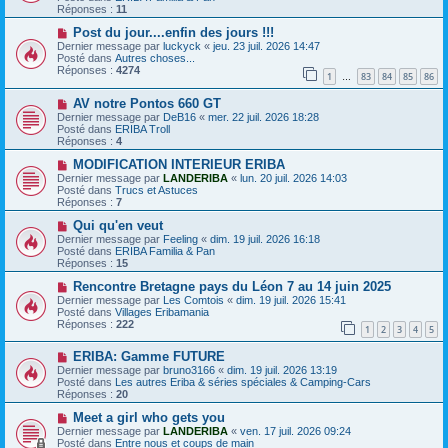
e
e
v
Réponses :
11
s
e
s
a
N
Post du jour....enfin des jours !!!
a
u
o
Dernier message par
luckyck
«
jeu. 23 juil. 2026 14:47
g
m
u
Posté dans
Autres choses...
e
e
v
Réponses :
4274
1
83
84
85
86
s
e
…
s
a
N
a
AV notre Pontos 660 GT
u
o
g
m
Dernier message par
DeB16
«
mer. 22 juil. 2026 18:28
u
e
e
Posté dans
ERIBA Troll
v
s
Réponses :
4
e
s
a
N
a
MODIFICATION INTERIEUR ERIBA
u
o
g
Dernier message par
LANDERIBA
«
lun. 20 juil. 2026 14:03
m
u
e
Posté dans
Trucs et Astuces
e
v
Réponses :
7
s
e
s
a
N
Qui qu'en veut
a
u
o
Dernier message par
Feeling
«
dim. 19 juil. 2026 16:18
g
m
u
Posté dans
ERIBA Familia & Pan
e
e
v
Réponses :
15
s
e
s
a
N
Rencontre Bretagne pays du Léon 7 au 14 juin 2025
a
u
o
Dernier message par
Les Comtois
«
dim. 19 juil. 2026 15:41
g
m
u
Posté dans
Villages Eribamania
e
e
v
Réponses :
222
1
2
3
4
5
s
e
s
a
N
a
ERIBA: Gamme FUTURE
u
o
g
m
Dernier message par
bruno3166
«
dim. 19 juil. 2026 13:19
u
e
e
Posté dans
Les autres Eriba & séries spéciales & Camping-Cars
v
s
Réponses :
20
e
s
a
N
a
Meet a girl who gets you
u
o
g
Dernier message par
LANDERIBA
«
ven. 17 juil. 2026 09:24
m
u
e
Posté dans
Entre nous et coups de main