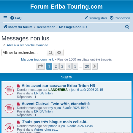
Forum Eriba Touring.com
FAQ
S’enregistrer
Connexion
R
Index du forum
Rechercher
Messages non lus
e
Messages non lus
c
Aller à la recherche avancée
h
Rechercher
Recherche avancée
e
Marquer tout comme lu
• Plus de 1000 résultats ont été trouvés
r
Page
1
sur
20
1
2
3
4
5
20
Suivante
…
c
h
Sujets
e
N
Vitre avant sur caravane Eriba Triton HS
o
Dernier message par
LANDERIBA
«
jeu. 6 août 2026 21:15
r
u
Posté dans
ERIBA Triton
v
Réponses :
1
e
a
N
Auvent Clairval Twin wAir, étanchéité
u
o
Dernier message par
rey
«
jeu. 6 août 2026 15:16
m
u
Posté dans
ERIBA Triton
e
v
Réponses :
1
s
e
s
a
N
J'suis pas très blague mais celle-là...
a
u
o
Dernier message par
phane
«
jeu. 6 août 2026 14:38
g
m
u
Posté dans
Autres choses...
e
e
v
Réponses :
8896