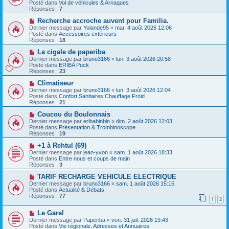
m
u
e
Posté dans
Vol de véhicules & Arnaques
e
v
Réponses :
7
s
e
s
a
N
Recherche accroche auvent pour Familia.
a
u
o
Dernier message par
Yolande95
«
mar. 4 août 2026 12:06
g
m
u
Posté dans
Accessoires extérieurs
e
e
v
Réponses :
18
s
e
s
a
N
La cigale de paperiba
a
u
o
Dernier message par
bruno3166
«
lun. 3 août 2026 20:58
g
m
u
Posté dans
ERIBA Puck
e
e
v
Réponses :
23
s
e
s
a
N
Climatiseur
a
u
o
Dernier message par
bruno3166
«
lun. 3 août 2026 12:04
g
m
u
Posté dans
Confort Sanitaires Chauffage Froid
e
e
v
Réponses :
21
s
e
s
a
N
Coucou du Boulonnais
a
u
o
Dernier message par
eribabinbin
«
dim. 2 août 2026 12:03
g
m
u
Posté dans
Présentation & Trombinoscope
e
e
v
Réponses :
19
s
e
s
a
N
+1 à Rehtul (69)
a
u
o
Dernier message par
jean-yvon
«
sam. 1 août 2026 18:33
g
m
u
Posté dans
Entre nous et coups de main
e
e
v
Réponses :
3
s
e
s
a
N
TARIF RECHARGE VEHICULE ELECTRIQUE
a
u
o
Dernier message par
bruno3166
«
sam. 1 août 2026 15:15
g
m
u
Posté dans
Actualité & Débats
e
e
v
Réponses :
77
1
2
s
e
s
a
N
a
Le Garel
u
o
g
m
Dernier message par
Paperiba
«
ven. 31 juil. 2026 19:43
u
e
e
Posté dans
Vie régionale, Adresses et Annuaires