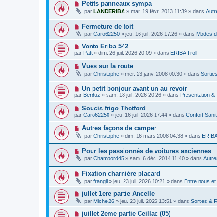
v
m
N
Petits panneaux sympa
a
e
e
o
g
par
LANDERIBA
»
mar. 19 févr. 2013 11:39
» dans
Autr
a
s
u
e
u
s
v
m
a
N
Fermeture de toit
e
e
g
o
a
par
Caro62250
»
jeu. 16 juil. 2026 17:26
» dans
Modes d'
s
e
u
u
s
v
m
N
Vente Eriba 542
a
e
e
o
g
par
Patt
»
dim. 26 juil. 2026 20:09
» dans
ERIBA Troll
a
s
u
e
u
s
v
N
Vues sur la route
m
a
e
o
e
g
par
Christophe
»
mer. 23 janv. 2008 00:30
» dans
Sortie
a
u
s
e
u
v
s
m
N
Un petit bonjour avant un au revoir
e
a
e
o
a
g
par
Berduz
»
sam. 18 juil. 2026 20:26
» dans
Présentation &
s
u
u
e
s
v
m
N
Soucis frigo Thetford
a
e
e
o
g
par
Caro62250
»
jeu. 16 juil. 2026 17:44
» dans
Confort Sani
a
s
u
e
u
s
v
N
Autres façons de camper
m
a
e
o
e
g
par
Christophe
»
dim. 16 mars 2008 04:38
» dans
ERIBA 
a
u
s
e
u
v
s
m
N
Pour les passionnés de voitures anciennes
e
a
e
o
a
g
par
Chambord45
»
sam. 6 déc. 2014 11:40
» dans
Autre
s
u
u
e
s
v
m
a
N
Fixation charnière placard
e
e
g
o
a
s
par
frangil
»
jeu. 23 juil. 2026 10:21
» dans
Entre nous et
e
u
u
s
v
m
a
N
jullet 1ere partie Ancelle
e
e
g
o
par
Michel26
»
jeu. 23 juil. 2026 13:51
» dans
Sorties & 
a
s
e
u
u
s
v
N
juillet 2eme partie Ceillac (05)
m
a
e