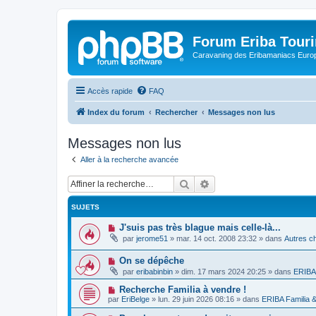
Forum Eriba Tour
Caravaning des Eribamaniacs Euro
Accès rapide
FAQ
Index du forum
Rechercher
Messages non lus
Messages non lus
Aller à la recherche avancée
Rechercher
Recherche avancée
SUJETS
N
J'suis pas très blague mais celle-là...
o
par
jerome51
»
mar. 14 oct. 2008 23:32
» dans
Autres ch
u
v
N
On se dépêche
e
o
a
par
eribabinbin
»
dim. 17 mars 2024 20:25
» dans
ERIBA 
u
u
v
m
N
Recherche Familia à vendre !
e
e
o
par
EriBelge
»
lun. 29 juin 2026 08:16
» dans
ERIBA Familia 
a
s
u
u
s
v