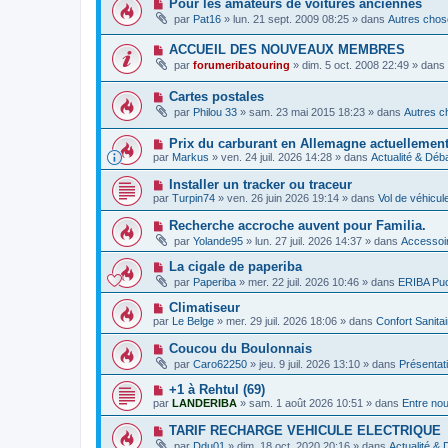
N
Pour les amateurs de voitures anciennes
m
a
e
o
e
g
par
Pat16
»
lun. 21 sept. 2009 08:25
» dans
Autres chose
a
u
s
e
u
v
s
m
N
ACCUEIL DES NOUVEAUX MEMBRES
e
a
e
o
a
g
par
forumeribatouring
»
dim. 5 oct. 2008 22:49
» dans
s
u
u
e
s
v
m
a
N
Cartes postales
e
e
g
o
a
s
par
Philou 33
»
sam. 23 mai 2015 18:23
» dans
Autres c
e
u
u
s
v
m
a
N
Prix ​​du carburant en Allemagne actuellemen
e
e
g
o
a
s
par
Markus
»
ven. 24 juil. 2026 14:28
» dans
Actualité & Déb
e
u
u
s
v
m
a
N
Installer un tracker ou traceur
e
e
g
o
par
Turpin74
»
ven. 26 juin 2026 19:14
» dans
Vol de véhicu
a
s
e
u
u
s
v
N
Recherche accroche auvent pour Familia.
m
a
e
o
e
g
par
Yolande95
»
lun. 27 juil. 2026 14:37
» dans
Accessoir
a
u
s
e
u
v
s
N
La cigale de paperiba
m
e
a
o
e
par
Paperiba
»
mer. 22 juil. 2026 10:46
» dans
ERIBA Pu
a
g
u
s
u
e
v
s
N
Climatiseur
m
e
a
o
e
par
Le Belge
»
mer. 29 juil. 2026 18:06
» dans
Confort Sanita
a
g
u
s
u
e
v
s
N
Coucou du Boulonnais
m
e
a
o
e
par
Caro62250
»
jeu. 9 juil. 2026 13:10
» dans
Présentat
a
g
u
s
u
e
v
s
N
+1 à Rehtul (69)
m
e
a
o
e
par
LANDERIBA
»
sam. 1 août 2026 10:51
» dans
Entre no
a
g
u
s
u
e
v
s
N
TARIF RECHARGE VEHICULE ELECTRIQUE
m
e
a
o
e
par
Ddu01
»
dim. 18 oct. 2020 20:16
» dans
Actualité &
a