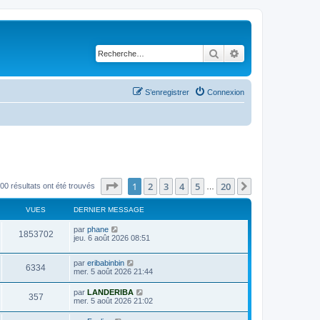
Rechercher
Recherche avancé
S’enregistrer
Connexion
Page
1
sur
20
1
2
3
4
5
20
Suivante
00 résultats ont été trouvés
…
VUES
DERNIER MESSAGE
D
par
phane
V
1853702
e
jeu. 6 août 2026 08:51
r
u
n
D
par
eribabinbin
i
V
6334
e
e
mer. 5 août 2026 21:44
e
r
r
u
n
s
m
D
par
LANDERIBA
V
357
i
e
e
mer. 5 août 2026 21:02
e
e
s
r
r
u
s
n