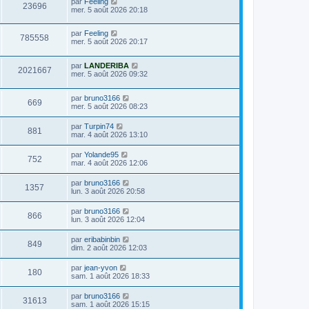
D
par
Feeling
s
m
a
V
23696
i
e
mer. 5 août 2026 20:18
e
g
e
e
r
s
e
r
u
n
s
s
m
D
par
Feeling
i
a
V
785558
e
e
e
mer. 5 août 2026 20:17
e
g
s
r
r
e
u
s
n
s
m
a
D
par
LANDERIBA
i
e
V
2021667
g
e
e
mer. 5 août 2026 09:32
e
s
e
r
r
s
u
n
s
m
a
D
par
bruno3166
i
e
g
V
669
e
e
mer. 5 août 2026 08:23
e
s
e
r
r
s
u
n
s
m
a
D
par
Turpin74
V
881
i
e
g
e
mar. 4 août 2026 13:10
e
e
s
e
r
r
u
s
n
D
par
Yolande95
s
m
a
V
752
i
e
mar. 4 août 2026 12:06
e
g
e
e
r
s
e
r
u
n
s
D
par
bruno3166
s
m
V
1357
i
a
e
lun. 3 août 2026 20:58
e
e
e
g
r
s
r
u
e
n
s
D
par
bruno3166
s
m
V
866
i
a
e
lun. 3 août 2026 12:04
e
e
e
g
r
s
r
u
e
n
s
D
par
eribabinbin
s
m
V
849
i
a
e
dim. 2 août 2026 12:03
e
e
e
g
r
s
r
u
e
n
s
D
par
jean-yvon
s
m
V
180
i
a
e
sam. 1 août 2026 18:33
e
e
e
g
r
s
r
u
e
n
s
D
par
bruno3166
s
m
V
31613
i
a
e
sam. 1 août 2026 15:15
e
e
e