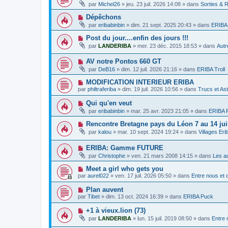
o
e
g
par
Michel26
»
jeu. 23 juil. 2026 14:08
» dans
Sorties & 
a
u
s
e
u
v
s
N
Dépêchons
m
e
a
o
e
par
eribabinbin
»
dim. 21 sept. 2025 20:43
» dans
ERIBA 
a
g
u
s
u
e
v
s
N
Post du jour....enfin des jours !!!
m
e
a
o
e
par
LANDERIBA
»
mer. 23 déc. 2015 18:53
» dans
Autr
a
g
u
s
u
e
v
s
m
N
AV notre Pontos 660 GT
e
a
e
o
a
g
par
DeB16
»
dim. 12 juil. 2026 21:16
» dans
ERIBA Troll
s
u
u
e
s
v
m
N
MODIFICATION INTERIEUR ERIBA
a
e
e
o
g
par
philtraferiba
»
dim. 19 juil. 2026 10:56
» dans
Trucs et As
a
s
u
e
u
s
v
N
Qui qu'en veut
m
a
e
o
e
g
par
eribabinbin
»
mar. 25 avr. 2023 21:05
» dans
ERIBA F
a
u
s
e
u
v
s
N
Rencontre Bretagne pays du Léon 7 au 14 jui
m
e
a
o
e
par
kalou
»
mar. 10 sept. 2024 19:24
» dans
Villages Er
a
g
u
s
u
e
v
s
m
N
ERIBA: Gamme FUTURE
e
a
e
o
a
g
par
Christophe
»
ven. 21 mars 2008 14:15
» dans
Les a
s
u
u
e
s
v
m
N
Meet a girl who gets you
a
e
e
o
g
par
aurel022
»
ven. 17 juil. 2026 05:50
» dans
Entre nous et
a
s
u
e
u
s
v
N
Plan auvent
m
a
e
o
e
g
par
Tibet
»
dim. 13 oct. 2024 16:39
» dans
ERIBA Puck
a
u
s
e
u
v
s
N
+1 à vieux.lion (73)
m
e
a
o
e
par
LANDERIBA
»
lun. 15 juil. 2019 08:50
» dans
Entre 
a
g
u
s
u
e
v