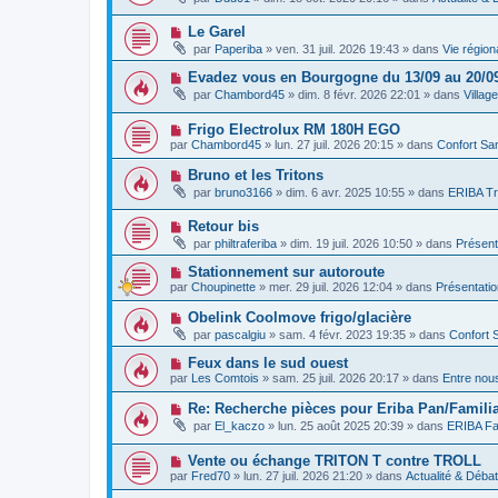
g
u
s
u
e
v
s
m
N
Le Garel
e
a
e
o
a
g
par
Paperiba
»
ven. 31 juil. 2026 19:43
» dans
Vie région
s
u
u
e
s
v
m
N
Evadez vous en Bourgogne du 13/09 au 20/0
a
e
e
o
g
par
Chambord45
»
dim. 8 févr. 2026 22:01
» dans
Villag
a
s
u
e
u
s
v
m
a
N
Frigo Electrolux RM 180H EGO
e
e
g
o
a
par
Chambord45
»
lun. 27 juil. 2026 20:15
» dans
Confort San
s
e
u
u
s
v
m
N
Bruno et les Tritons
a
e
e
o
g
par
bruno3166
»
dim. 6 avr. 2025 10:55
» dans
ERIBA Tr
a
s
u
e
u
s
v
m
a
N
Retour bis
e
e
g
o
a
par
philtraferiba
»
dim. 19 juil. 2026 10:50
» dans
Présent
s
e
u
u
s
v
m
N
Stationnement sur autoroute
a
e
e
o
g
par
Choupinette
»
mer. 29 juil. 2026 12:04
» dans
Présentati
a
s
u
e
u
s
v
N
Obelink Coolmove frigo/glacière
m
a
e
o
e
g
par
pascalgiu
»
sam. 4 févr. 2023 19:35
» dans
Confort 
a
u
s
e
u
v
s
N
Feux dans le sud ouest
m
e
a
o
e
par
Les Comtois
»
sam. 25 juil. 2026 20:17
» dans
Entre nou
a
g
u
s
u
e
v
s
N
Re: Recherche pièces pour Eriba Pan/Familia
m
e
a
o
e
par
El_kaczo
»
lun. 25 août 2025 20:39
» dans
ERIBA Fa
a
g
u
s
u
e
v
s
m
N
Vente ou échange TRITON T contre TROLL
e
a
e
o
a
g
par
Fred70
»
lun. 27 juil. 2026 21:20
» dans
Actualité & Déba
s
u
u
e
s