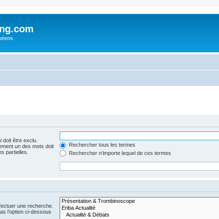
ing.com
péens
 doit être exclu.
Rechercher tous les termes
ement un des mots doit
s partielles.
Rechercher n’importe lequel de ces termes
fectuer une recherche.
s l’option ci-dessous