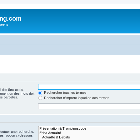
ing.com
péens
 doit être exclu.
Rechercher tous les termes
ement un des mots doit
s partielles.
Rechercher n’importe lequel de ces termes
fectuer une recherche.
s l’option ci-dessous