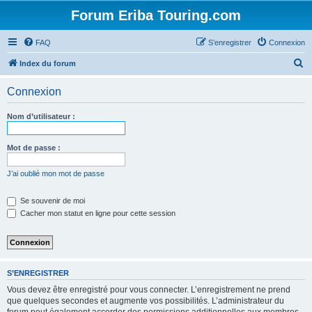
Forum Eriba Touring.com
FAQ
S’enregistrer
Connexion
R
Index du forum
e
Connexion
c
h
Nom d’utilisateur :
e
r
Mot de passe :
c
J’ai oublié mon mot de passe
h
e
Se souvenir de moi
Cacher mon statut en ligne pour cette session
r
S’ENREGISTRER
Vous devez être enregistré pour vous connecter. L’enregistrement ne prend
que quelques secondes et augmente vos possibilités. L’administrateur du
forum peut également accorder des permissions additionnelles aux membres