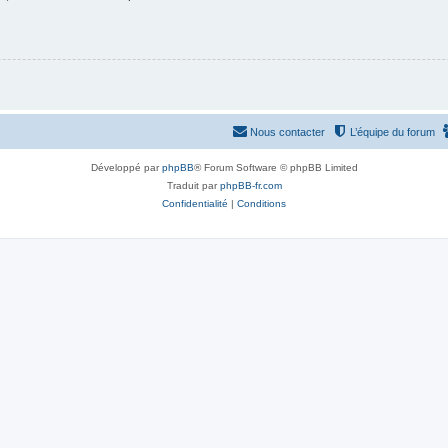
Nous contacter
L’équipe du forum
Développé par
phpBB
® Forum Software © phpBB Limited
Traduit par
phpBB-fr.com
Confidentialité
|
Conditions