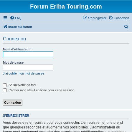
Forum Eriba Touring.com
FAQ
S’enregistrer
Connexion
R
Index du forum
e
Connexion
c
h
Nom d’utilisateur :
e
r
Mot de passe :
c
J’ai oublié mon mot de passe
h
e
Se souvenir de moi
Cacher mon statut en ligne pour cette session
r
S’ENREGISTRER
Vous devez être enregistré pour vous connecter. L’enregistrement ne prend
que quelques secondes et augmente vos possibilités. L’administrateur du
forum peut également accorder des permissions additionnelles aux membres