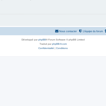
Nous contacter
L’équipe du forum
Développé par
phpBB
® Forum Software © phpBB Limited
Traduit par
phpBB-fr.com
Confidentialité
|
Conditions