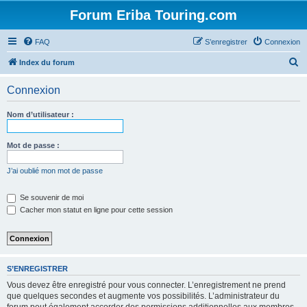
Forum Eriba Touring.com
FAQ
S’enregistrer
Connexion
R
Index du forum
e
Connexion
c
h
Nom d’utilisateur :
e
r
Mot de passe :
c
J’ai oublié mon mot de passe
h
e
Se souvenir de moi
Cacher mon statut en ligne pour cette session
r
S’ENREGISTRER
Vous devez être enregistré pour vous connecter. L’enregistrement ne prend
que quelques secondes et augmente vos possibilités. L’administrateur du
forum peut également accorder des permissions additionnelles aux membres