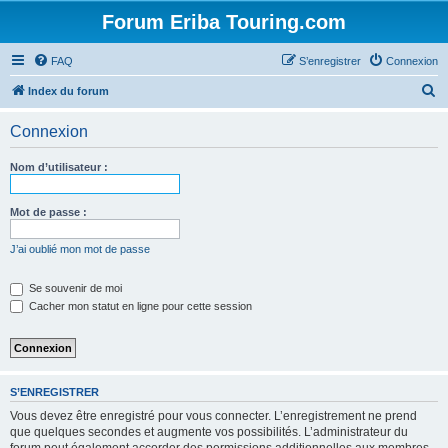
Forum Eriba Touring.com
FAQ
S’enregistrer
Connexion
R
Index du forum
e
Connexion
c
h
Nom d’utilisateur :
e
r
Mot de passe :
c
J’ai oublié mon mot de passe
h
e
Se souvenir de moi
Cacher mon statut en ligne pour cette session
r
S’ENREGISTRER
Vous devez être enregistré pour vous connecter. L’enregistrement ne prend
que quelques secondes et augmente vos possibilités. L’administrateur du
forum peut également accorder des permissions additionnelles aux membres