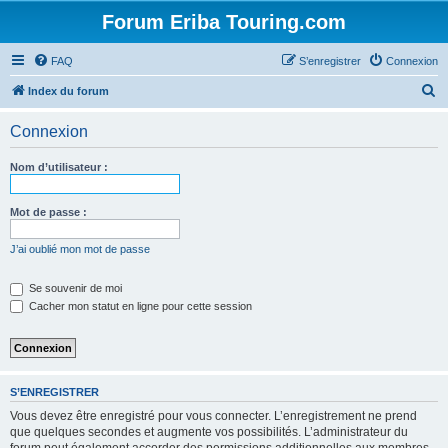
Forum Eriba Touring.com
FAQ
S’enregistrer
Connexion
R
Index du forum
e
Connexion
c
h
Nom d’utilisateur :
e
r
Mot de passe :
c
J’ai oublié mon mot de passe
h
e
Se souvenir de moi
Cacher mon statut en ligne pour cette session
r
S’ENREGISTRER
Vous devez être enregistré pour vous connecter. L’enregistrement ne prend
que quelques secondes et augmente vos possibilités. L’administrateur du
forum peut également accorder des permissions additionnelles aux membres