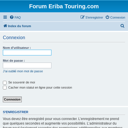
Forum Eriba Touring.com
FAQ
S’enregistrer
Connexion
R
Index du forum
e
Connexion
c
h
Nom d’utilisateur :
e
r
Mot de passe :
c
J’ai oublié mon mot de passe
h
e
Se souvenir de moi
Cacher mon statut en ligne pour cette session
r
S’ENREGISTRER
Vous devez être enregistré pour vous connecter. L’enregistrement ne prend
que quelques secondes et augmente vos possibilités. L’administrateur du
forum peut également accorder des permissions additionnelles aux membres