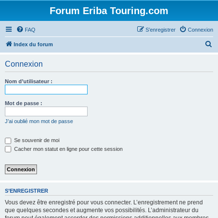
Forum Eriba Touring.com
FAQ
S’enregistrer
Connexion
R
Index du forum
e
Connexion
c
h
Nom d’utilisateur :
e
r
Mot de passe :
c
J’ai oublié mon mot de passe
h
e
Se souvenir de moi
Cacher mon statut en ligne pour cette session
r
S’ENREGISTRER
Vous devez être enregistré pour vous connecter. L’enregistrement ne prend
que quelques secondes et augmente vos possibilités. L’administrateur du
forum peut également accorder des permissions additionnelles aux membres