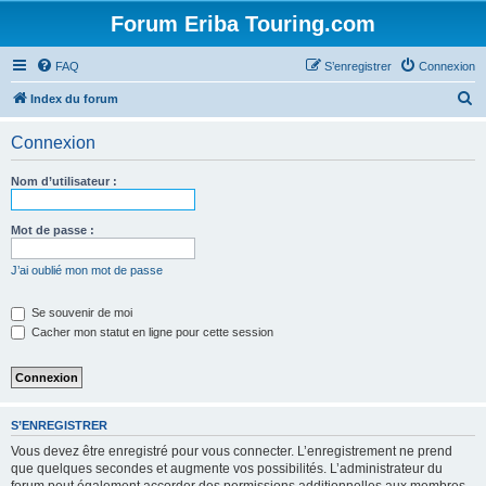
Forum Eriba Touring.com
FAQ
S’enregistrer
Connexion
R
Index du forum
e
Connexion
c
h
Nom d’utilisateur :
e
r
Mot de passe :
c
J’ai oublié mon mot de passe
h
e
Se souvenir de moi
Cacher mon statut en ligne pour cette session
r
S’ENREGISTRER
Vous devez être enregistré pour vous connecter. L’enregistrement ne prend
que quelques secondes et augmente vos possibilités. L’administrateur du
forum peut également accorder des permissions additionnelles aux membres