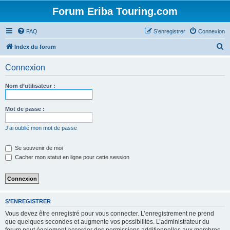
Forum Eriba Touring.com
FAQ
S’enregistrer
Connexion
R
Index du forum
e
Connexion
c
h
Nom d’utilisateur :
e
r
Mot de passe :
c
J’ai oublié mon mot de passe
h
e
Se souvenir de moi
Cacher mon statut en ligne pour cette session
r
S’ENREGISTRER
Vous devez être enregistré pour vous connecter. L’enregistrement ne prend
que quelques secondes et augmente vos possibilités. L’administrateur du
forum peut également accorder des permissions additionnelles aux membres