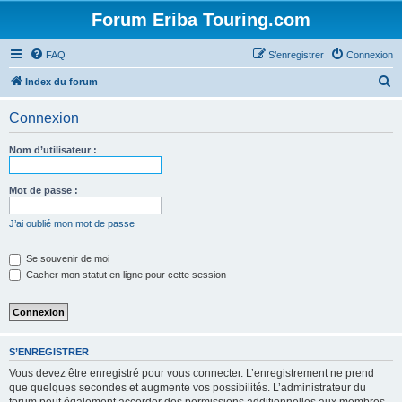
Forum Eriba Touring.com
FAQ
S’enregistrer
Connexion
R
Index du forum
e
Connexion
c
h
Nom d’utilisateur :
e
r
Mot de passe :
c
J’ai oublié mon mot de passe
h
e
Se souvenir de moi
Cacher mon statut en ligne pour cette session
r
S’ENREGISTRER
Vous devez être enregistré pour vous connecter. L’enregistrement ne prend
que quelques secondes et augmente vos possibilités. L’administrateur du
forum peut également accorder des permissions additionnelles aux membres