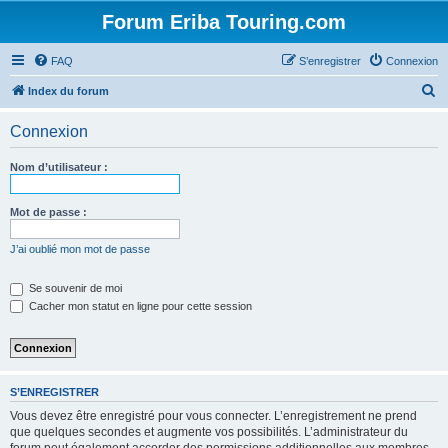
Forum Eriba Touring.com
FAQ
S’enregistrer
Connexion
R
Index du forum
e
Connexion
c
h
Nom d’utilisateur :
e
r
Mot de passe :
c
J’ai oublié mon mot de passe
h
e
Se souvenir de moi
Cacher mon statut en ligne pour cette session
r
S’ENREGISTRER
Vous devez être enregistré pour vous connecter. L’enregistrement ne prend
que quelques secondes et augmente vos possibilités. L’administrateur du
forum peut également accorder des permissions additionnelles aux membres