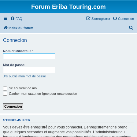
Forum Eriba Touring.com
FAQ
S’enregistrer
Connexion
R
Index du forum
e
Connexion
c
h
Nom d’utilisateur :
e
r
Mot de passe :
c
J’ai oublié mon mot de passe
h
e
Se souvenir de moi
Cacher mon statut en ligne pour cette session
r
S’ENREGISTRER
Vous devez être enregistré pour vous connecter. L’enregistrement ne prend
que quelques secondes et augmente vos possibilités. L’administrateur du
forum peut également accorder des permissions additionnelles aux membres