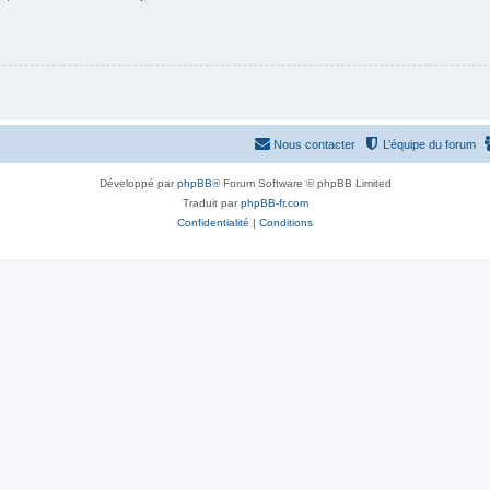
Nous contacter
L’équipe du forum
Développé par
phpBB
® Forum Software © phpBB Limited
Traduit par
phpBB-fr.com
Confidentialité
|
Conditions