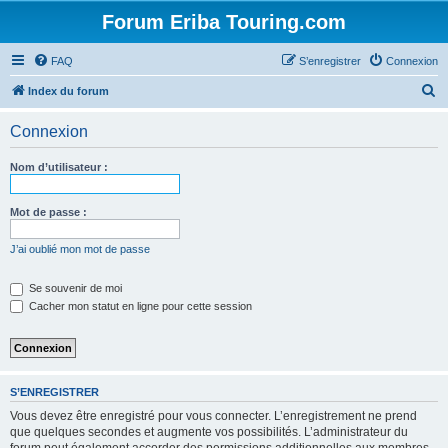
Forum Eriba Touring.com
FAQ
S’enregistrer
Connexion
R
Index du forum
e
Connexion
c
h
Nom d’utilisateur :
e
r
Mot de passe :
c
J’ai oublié mon mot de passe
h
e
Se souvenir de moi
Cacher mon statut en ligne pour cette session
r
S’ENREGISTRER
Vous devez être enregistré pour vous connecter. L’enregistrement ne prend
que quelques secondes et augmente vos possibilités. L’administrateur du
forum peut également accorder des permissions additionnelles aux membres