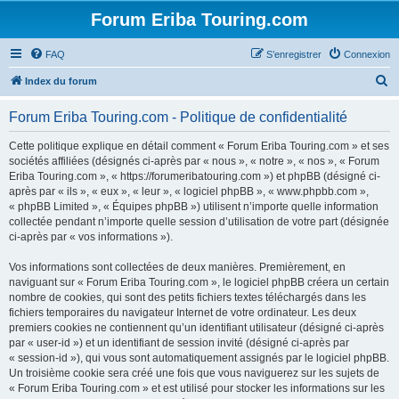
Forum Eriba Touring.com
FAQ
S’enregistrer
Connexion
R
Index du forum
e
Forum Eriba Touring.com - Politique de confidentialité
c
h
Cette politique explique en détail comment « Forum Eriba Touring.com » et ses
sociétés affiliées (désignés ci-après par « nous », « notre », « nos », « Forum
e
Eriba Touring.com », « https://forumeribatouring.com ») et phpBB (désigné ci-
r
après par « ils », « eux », « leur », « logiciel phpBB », « www.phpbb.com »,
« phpBB Limited », « Équipes phpBB ») utilisent n’importe quelle information
c
collectée pendant n’importe quelle session d’utilisation de votre part (désignée
h
ci-après par « vos informations »).
e
Vos informations sont collectées de deux manières. Premièrement, en
r
naviguant sur « Forum Eriba Touring.com », le logiciel phpBB créera un certain
nombre de cookies, qui sont des petits fichiers textes téléchargés dans les
fichiers temporaires du navigateur Internet de votre ordinateur. Les deux
premiers cookies ne contiennent qu’un identifiant utilisateur (désigné ci-après
par « user-id ») et un identifiant de session invité (désigné ci-après par
« session-id »), qui vous sont automatiquement assignés par le logiciel phpBB.
Un troisième cookie sera créé une fois que vous naviguerez sur les sujets de
« Forum Eriba Touring.com » et est utilisé pour stocker les informations sur les