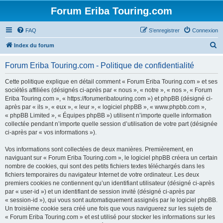
Forum Eriba Touring.com
FAQ
S’enregistrer
Connexion
R
Index du forum
e
Forum Eriba Touring.com - Politique de confidentialité
c
h
Cette politique explique en détail comment « Forum Eriba Touring.com » et ses
sociétés affiliées (désignés ci-après par « nous », « notre », « nos », « Forum
e
Eriba Touring.com », « https://forumeribatouring.com ») et phpBB (désigné ci-
r
après par « ils », « eux », « leur », « logiciel phpBB », « www.phpbb.com »,
« phpBB Limited », « Équipes phpBB ») utilisent n’importe quelle information
c
collectée pendant n’importe quelle session d’utilisation de votre part (désignée
h
ci-après par « vos informations »).
e
Vos informations sont collectées de deux manières. Premièrement, en
r
naviguant sur « Forum Eriba Touring.com », le logiciel phpBB créera un certain
nombre de cookies, qui sont des petits fichiers textes téléchargés dans les
fichiers temporaires du navigateur Internet de votre ordinateur. Les deux
premiers cookies ne contiennent qu’un identifiant utilisateur (désigné ci-après
par « user-id ») et un identifiant de session invité (désigné ci-après par
« session-id »), qui vous sont automatiquement assignés par le logiciel phpBB.
Un troisième cookie sera créé une fois que vous naviguerez sur les sujets de
« Forum Eriba Touring.com » et est utilisé pour stocker les informations sur les