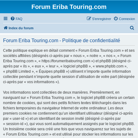
Forum Eriba Touring.com
FAQ
S’enregistrer
Connexion
R
Index du forum
e
Forum Eriba Touring.com - Politique de confidentialité
c
h
Cette politique explique en détail comment « Forum Eriba Touring.com » et ses
sociétés affiliées (désignés ci-après par « nous », « notre », « nos », « Forum
e
Eriba Touring.com », « https://forumeribatouring.com ») et phpBB (désigné ci-
r
après par « ils », « eux », « leur », « logiciel phpBB », « www.phpbb.com »,
« phpBB Limited », « Équipes phpBB ») utilisent n’importe quelle information
c
collectée pendant n’importe quelle session d’utilisation de votre part (désignée
h
ci-après par « vos informations »).
e
Vos informations sont collectées de deux manières. Premièrement, en
r
naviguant sur « Forum Eriba Touring.com », le logiciel phpBB créera un certain
nombre de cookies, qui sont des petits fichiers textes téléchargés dans les
fichiers temporaires du navigateur Internet de votre ordinateur. Les deux
premiers cookies ne contiennent qu’un identifiant utilisateur (désigné ci-après
par « user-id ») et un identifiant de session invité (désigné ci-après par
« session-id »), qui vous sont automatiquement assignés par le logiciel phpBB.
Un troisième cookie sera créé une fois que vous naviguerez sur les sujets de
« Forum Eriba Touring.com » et est utilisé pour stocker les informations sur les