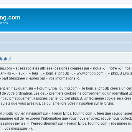
ing.com
péens
ialité
g.com » et ses sociétés affiliées (désignés ci-après par « nous », « notre », « nos
ar « ils », « eux », « leur », « logiciel phpBB », « www.phpbb.com », « phpBB Limit
e part (désignée ci-après par « vos informations »).
t, en naviguant sur « Forum Eriba Touring.com », le logiciel phpBB créera un certa
 de votre ordinateur. Les deux premiers cookies ne contiennent qu’un identifiant util
 sont automatiquement assignés par le logiciel phpBB. Un troisième cookie sera créé
s sujets que vous avez lus, ce qui améliore votre navigation sur le forum.
 phpBB tout en naviguant sur « Forum Eriba Touring.com », bien que ceux-ci soien
nière est de récupérer l’information que vous nous envoyez et que nous collectons. 
 messages invités »), l’enregistrement sur « Forum Eriba Touring.com » (désignée i
ar « vos messages »).