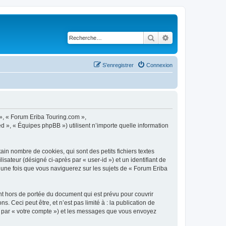
Rechercher
Recherche avancé
S’enregistrer
Connexion
 », « Forum Eriba Touring.com »,
ed », « Équipes phpBB ») utilisent n’importe quelle information
in nombre de cookies, qui sont des petits fichiers textes
isateur (désigné ci-après par « user-id ») et un identifiant de
 une fois que vous naviguerez sur les sujets de « Forum Eriba
t hors de portée du document qui est prévu pour couvrir
Ceci peut être, et n’est pas limité à : la publication de
ci par « votre compte ») et les messages que vous envoyez