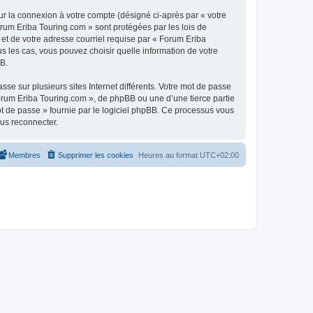
ur la connexion à votre compte (désigné ci-après par « votre
orum Eriba Touring.com » sont protégées par les lois de
et de votre adresse courriel requise par « Forum Eriba
us les cas, vous pouvez choisir quelle information de votre
BB.
se sur plusieurs sites Internet différents. Votre mot de passe
rum Eriba Touring.com », de phpBB ou une d’une tierce partie
ot de passe » fournie par le logiciel phpBB. Ce processus vous
ous reconnecter.
Membres
Supprimer les cookies
Heures au format
UTC+02:00