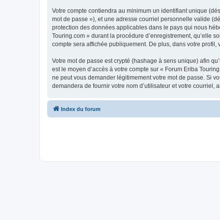
Votre compte contiendra au minimum un identifiant unique (dési
mot de passe »), et une adresse courriel personnelle valide (dé
protection des données applicables dans le pays qui nous héber
Touring.com » durant la procédure d’enregistrement, qu’elle soi
compte sera affichée publiquement. De plus, dans votre profil, 
Votre mot de passe est crypté (hashage à sens unique) afin qu’i
est le moyen d’accès à votre compte sur « Forum Eriba Touring
ne peut vous demander légitimement votre mot de passe. Si vous
demandera de fournir votre nom d’utilisateur et votre courriel
Index du forum