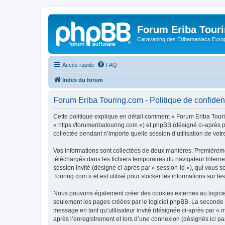
Forum Eriba Tour
Caravaning des Eribamaniacs Euro
Accès rapide
FAQ
Index du forum
Forum Eriba Touring.com - Politique de confident
Cette politique explique en détail comment « Forum Eriba Tourin
« https://forumeribatouring.com ») et phpBB (désigné ci-après p
collectée pendant n’importe quelle session d’utilisation de votr
Vos informations sont collectées de deux manières. Premièremen
téléchargés dans les fichiers temporaires du navigateur Internet
session invité (désigné ci-après par « session-id »), qui vous
Touring.com » et est utilisé pour stocker les informations sur le
Nous pouvons également créer des cookies externes au logiciel
seulement les pages créées par le logiciel phpBB. La seconde ma
message en tant qu’utilisateur invité (désignée ci-après par «
après l’enregistrement et lors d’une connexion (désignés ici p