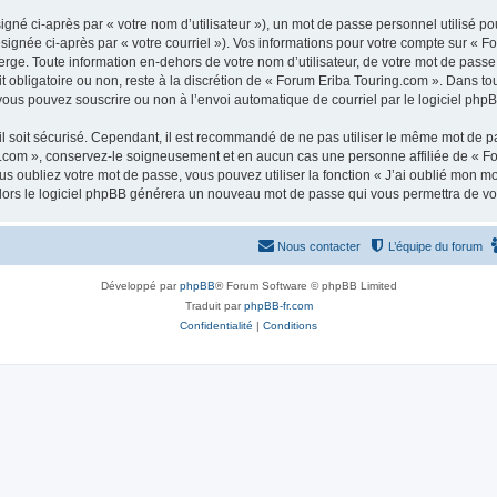
gné ci-après par « votre nom d’utilisateur »), un mot de passe personnel utilisé po
signée ci-après par « votre courriel »). Vos informations pour votre compte sur « F
ge. Toute information en-dehors de votre nom d’utilisateur, de votre mot de passe 
t obligatoire ou non, reste à la discrétion de « Forum Eriba Touring.com ». Dans to
vous pouvez souscrire ou non à l’envoi automatique de courriel par le logiciel php
l soit sécurisé. Cependant, il est recommandé de ne pas utiliser le même mot de pas
.com », conservez-le soigneusement et en aucun cas une personne affiliée de « Fo
 oubliez votre mot de passe, vous pouvez utiliser la fonction « J’ai oublié mon m
, alors le logiciel phpBB générera un nouveau mot de passe qui vous permettra de v
Nous contacter
L’équipe du forum
Développé par
phpBB
® Forum Software © phpBB Limited
Traduit par
phpBB-fr.com
Confidentialité
|
Conditions