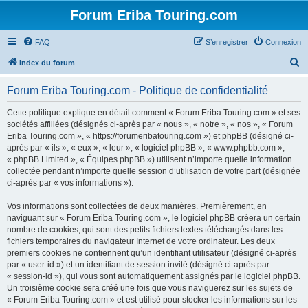
Forum Eriba Touring.com
FAQ
S’enregistrer
Connexion
R
Index du forum
e
Forum Eriba Touring.com - Politique de confidentialité
c
h
Cette politique explique en détail comment « Forum Eriba Touring.com » et ses
sociétés affiliées (désignés ci-après par « nous », « notre », « nos », « Forum
e
Eriba Touring.com », « https://forumeribatouring.com ») et phpBB (désigné ci-
r
après par « ils », « eux », « leur », « logiciel phpBB », « www.phpbb.com »,
« phpBB Limited », « Équipes phpBB ») utilisent n’importe quelle information
c
collectée pendant n’importe quelle session d’utilisation de votre part (désignée
h
ci-après par « vos informations »).
e
Vos informations sont collectées de deux manières. Premièrement, en
r
naviguant sur « Forum Eriba Touring.com », le logiciel phpBB créera un certain
nombre de cookies, qui sont des petits fichiers textes téléchargés dans les
fichiers temporaires du navigateur Internet de votre ordinateur. Les deux
premiers cookies ne contiennent qu’un identifiant utilisateur (désigné ci-après
par « user-id ») et un identifiant de session invité (désigné ci-après par
« session-id »), qui vous sont automatiquement assignés par le logiciel phpBB.
Un troisième cookie sera créé une fois que vous naviguerez sur les sujets de
« Forum Eriba Touring.com » et est utilisé pour stocker les informations sur les