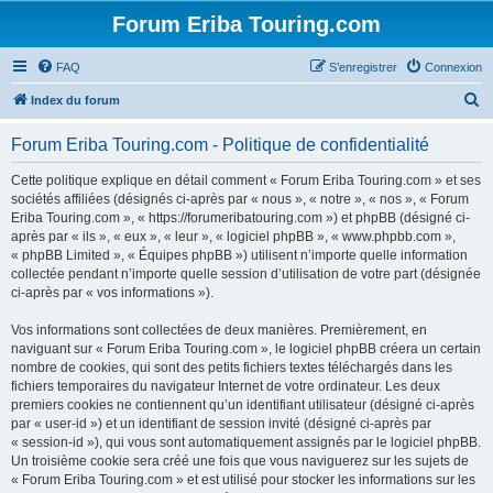
Forum Eriba Touring.com
FAQ
S’enregistrer
Connexion
R
Index du forum
e
Forum Eriba Touring.com - Politique de confidentialité
c
h
Cette politique explique en détail comment « Forum Eriba Touring.com » et ses
sociétés affiliées (désignés ci-après par « nous », « notre », « nos », « Forum
e
Eriba Touring.com », « https://forumeribatouring.com ») et phpBB (désigné ci-
r
après par « ils », « eux », « leur », « logiciel phpBB », « www.phpbb.com »,
« phpBB Limited », « Équipes phpBB ») utilisent n’importe quelle information
c
collectée pendant n’importe quelle session d’utilisation de votre part (désignée
h
ci-après par « vos informations »).
e
Vos informations sont collectées de deux manières. Premièrement, en
r
naviguant sur « Forum Eriba Touring.com », le logiciel phpBB créera un certain
nombre de cookies, qui sont des petits fichiers textes téléchargés dans les
fichiers temporaires du navigateur Internet de votre ordinateur. Les deux
premiers cookies ne contiennent qu’un identifiant utilisateur (désigné ci-après
par « user-id ») et un identifiant de session invité (désigné ci-après par
« session-id »), qui vous sont automatiquement assignés par le logiciel phpBB.
Un troisième cookie sera créé une fois que vous naviguerez sur les sujets de
« Forum Eriba Touring.com » et est utilisé pour stocker les informations sur les