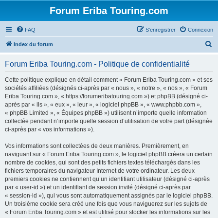
Forum Eriba Touring.com
FAQ
S’enregistrer
Connexion
R
Index du forum
e
Forum Eriba Touring.com - Politique de confidentialité
c
h
Cette politique explique en détail comment « Forum Eriba Touring.com » et ses
sociétés affiliées (désignés ci-après par « nous », « notre », « nos », « Forum
e
Eriba Touring.com », « https://forumeribatouring.com ») et phpBB (désigné ci-
r
après par « ils », « eux », « leur », « logiciel phpBB », « www.phpbb.com »,
« phpBB Limited », « Équipes phpBB ») utilisent n’importe quelle information
c
collectée pendant n’importe quelle session d’utilisation de votre part (désignée
h
ci-après par « vos informations »).
e
Vos informations sont collectées de deux manières. Premièrement, en
r
naviguant sur « Forum Eriba Touring.com », le logiciel phpBB créera un certain
nombre de cookies, qui sont des petits fichiers textes téléchargés dans les
fichiers temporaires du navigateur Internet de votre ordinateur. Les deux
premiers cookies ne contiennent qu’un identifiant utilisateur (désigné ci-après
par « user-id ») et un identifiant de session invité (désigné ci-après par
« session-id »), qui vous sont automatiquement assignés par le logiciel phpBB.
Un troisième cookie sera créé une fois que vous naviguerez sur les sujets de
« Forum Eriba Touring.com » et est utilisé pour stocker les informations sur les