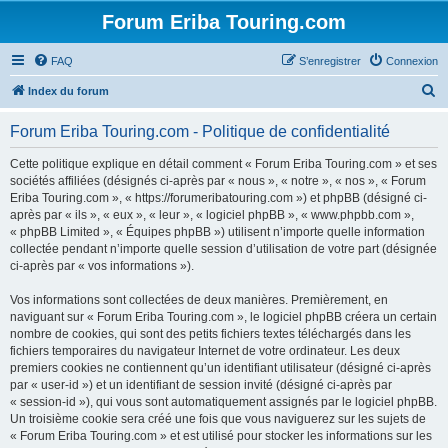
Forum Eriba Touring.com
FAQ
S’enregistrer
Connexion
R
Index du forum
e
Forum Eriba Touring.com - Politique de confidentialité
c
h
Cette politique explique en détail comment « Forum Eriba Touring.com » et ses
sociétés affiliées (désignés ci-après par « nous », « notre », « nos », « Forum
e
Eriba Touring.com », « https://forumeribatouring.com ») et phpBB (désigné ci-
r
après par « ils », « eux », « leur », « logiciel phpBB », « www.phpbb.com »,
« phpBB Limited », « Équipes phpBB ») utilisent n’importe quelle information
c
collectée pendant n’importe quelle session d’utilisation de votre part (désignée
h
ci-après par « vos informations »).
e
Vos informations sont collectées de deux manières. Premièrement, en
r
naviguant sur « Forum Eriba Touring.com », le logiciel phpBB créera un certain
nombre de cookies, qui sont des petits fichiers textes téléchargés dans les
fichiers temporaires du navigateur Internet de votre ordinateur. Les deux
premiers cookies ne contiennent qu’un identifiant utilisateur (désigné ci-après
par « user-id ») et un identifiant de session invité (désigné ci-après par
« session-id »), qui vous sont automatiquement assignés par le logiciel phpBB.
Un troisième cookie sera créé une fois que vous naviguerez sur les sujets de
« Forum Eriba Touring.com » et est utilisé pour stocker les informations sur les