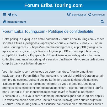
Forum Eriba Touring.com
FAQ
S’enregistrer
Connexion
R
Index du forum
e
Forum Eriba Touring.com - Politique de confidentialité
c
h
Cette politique explique en détail comment « Forum Eriba Touring.com » et ses
sociétés affiliées (désignés ci-après par « nous », « notre », « nos », « Forum
e
Eriba Touring.com », « https://forumeribatouring.com ») et phpBB (désigné ci-
r
après par « ils », « eux », « leur », « logiciel phpBB », « www.phpbb.com »,
« phpBB Limited », « Équipes phpBB ») utilisent n’importe quelle information
c
collectée pendant n’importe quelle session d’utilisation de votre part (désignée
h
ci-après par « vos informations »).
e
Vos informations sont collectées de deux manières. Premièrement, en
r
naviguant sur « Forum Eriba Touring.com », le logiciel phpBB créera un certain
nombre de cookies, qui sont des petits fichiers textes téléchargés dans les
fichiers temporaires du navigateur Internet de votre ordinateur. Les deux
premiers cookies ne contiennent qu’un identifiant utilisateur (désigné ci-après
par « user-id ») et un identifiant de session invité (désigné ci-après par
« session-id »), qui vous sont automatiquement assignés par le logiciel phpBB.
Un troisième cookie sera créé une fois que vous naviguerez sur les sujets de
« Forum Eriba Touring.com » et est utilisé pour stocker les informations sur les