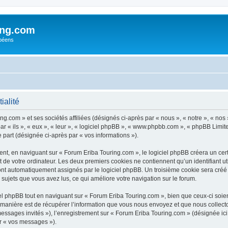
ing.com
péens
ialité
g.com » et ses sociétés affiliées (désignés ci-après par « nous », « notre », « nos
ar « ils », « eux », « leur », « logiciel phpBB », « www.phpbb.com », « phpBB Limit
e part (désignée ci-après par « vos informations »).
t, en naviguant sur « Forum Eriba Touring.com », le logiciel phpBB créera un certa
 de votre ordinateur. Les deux premiers cookies ne contiennent qu’un identifiant util
 sont automatiquement assignés par le logiciel phpBB. Un troisième cookie sera créé
s sujets que vous avez lus, ce qui améliore votre navigation sur le forum.
 phpBB tout en naviguant sur « Forum Eriba Touring.com », bien que ceux-ci soien
nière est de récupérer l’information que vous nous envoyez et que nous collectons. 
 messages invités »), l’enregistrement sur « Forum Eriba Touring.com » (désignée i
ar « vos messages »).