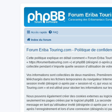
Forum Eriba Tour
Caravaning des Eribamaniacs Euro
Accès rapide
FAQ
Index du forum
Forum Eriba Touring.com - Politique de confident
Cette politique explique en détail comment « Forum Eriba Tourin
« https://forumeribatouring.com ») et phpBB (désigné ci-après p
collectée pendant n’importe quelle session d’utilisation de votr
Vos informations sont collectées de deux manières. Premièremen
téléchargés dans les fichiers temporaires du navigateur Internet
session invité (désigné ci-après par « session-id »), qui vous
Touring.com » et est utilisé pour stocker les informations sur le
Nous pouvons également créer des cookies externes au logiciel
seulement les pages créées par le logiciel phpBB. La seconde ma
message en tant qu’utilisateur invité (désignée ci-après par «
après l’enregistrement et lors d’une connexion (désignés ici p