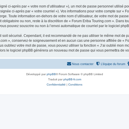
gné ci-après par « votre nom d’utilisateur »), un mot de passe personnel utilisé po
signée ci-après par « votre courriel »). Vos informations pour votre compte sur « F
ge. Toute information en-dehors de votre nom d’utilisateur, de votre mot de passe 
t obligatoire ou non, reste à la discrétion de « Forum Eriba Touring.com ». Dans to
vous pouvez souscrire ou non à l’envoi automatique de courriel par le logiciel php
l soit sécurisé. Cependant, il est recommandé de ne pas utiliser le même mot de pas
.com », conservez-le soigneusement et en aucun cas une personne affiliée de « Fo
 oubliez votre mot de passe, vous pouvez utiliser la fonction « J’ai oublié mon m
, alors le logiciel phpBB générera un nouveau mot de passe qui vous permettra de v
Nous contacter
L’équipe du forum
Développé par
phpBB
® Forum Software © phpBB Limited
Traduit par
phpBB-fr.com
Confidentialité
|
Conditions