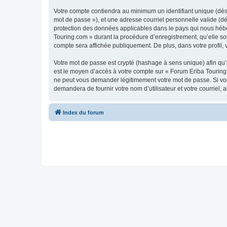
Votre compte contiendra au minimum un identifiant unique (dési
mot de passe »), et une adresse courriel personnelle valide (dé
protection des données applicables dans le pays qui nous héber
Touring.com » durant la procédure d’enregistrement, qu’elle soi
compte sera affichée publiquement. De plus, dans votre profil, 
Votre mot de passe est crypté (hashage à sens unique) afin qu’i
est le moyen d’accès à votre compte sur « Forum Eriba Touring
ne peut vous demander légitimement votre mot de passe. Si vous
demandera de fournir votre nom d’utilisateur et votre courriel
Index du forum