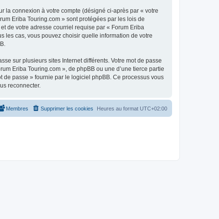
ur la connexion à votre compte (désigné ci-après par « votre
orum Eriba Touring.com » sont protégées par les lois de
et de votre adresse courriel requise par « Forum Eriba
us les cas, vous pouvez choisir quelle information de votre
BB.
se sur plusieurs sites Internet différents. Votre mot de passe
rum Eriba Touring.com », de phpBB ou une d’une tierce partie
ot de passe » fournie par le logiciel phpBB. Ce processus vous
ous reconnecter.
Membres
Supprimer les cookies
Heures au format
UTC+02:00