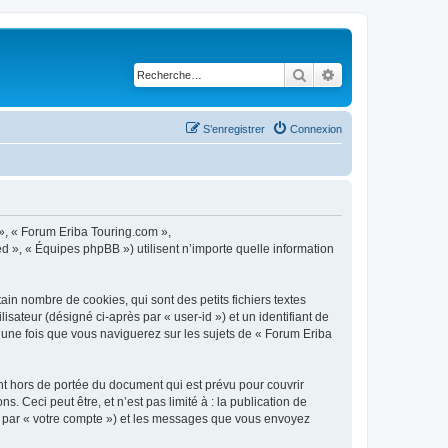
Rechercher
Recherche avancé
S’enregistrer
Connexion
 », « Forum Eriba Touring.com »,
ed », « Équipes phpBB ») utilisent n’importe quelle information
in nombre de cookies, qui sont des petits fichiers textes
isateur (désigné ci-après par « user-id ») et un identifiant de
 une fois que vous naviguerez sur les sujets de « Forum Eriba
t hors de portée du document qui est prévu pour couvrir
Ceci peut être, et n’est pas limité à : la publication de
ci par « votre compte ») et les messages que vous envoyez