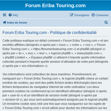
Forum Eriba Touring.com
FAQ
S’enregistrer
Connexion
R
Index du forum
e
Forum Eriba Touring.com - Politique de confidentialité
c
h
Cette politique explique en détail comment « Forum Eriba Touring.com » et ses
sociétés affiliées (désignés ci-après par « nous », « notre », « nos », « Forum
e
Eriba Touring.com », « https://forumeribatouring.com ») et phpBB (désigné ci-
r
après par « ils », « eux », « leur », « logiciel phpBB », « www.phpbb.com »,
« phpBB Limited », « Équipes phpBB ») utilisent n’importe quelle information
c
collectée pendant n’importe quelle session d’utilisation de votre part (désignée
h
ci-après par « vos informations »).
e
Vos informations sont collectées de deux manières. Premièrement, en
r
naviguant sur « Forum Eriba Touring.com », le logiciel phpBB créera un certain
nombre de cookies, qui sont des petits fichiers textes téléchargés dans les
fichiers temporaires du navigateur Internet de votre ordinateur. Les deux
premiers cookies ne contiennent qu’un identifiant utilisateur (désigné ci-après
par « user-id ») et un identifiant de session invité (désigné ci-après par
« session-id »), qui vous sont automatiquement assignés par le logiciel phpBB.
Un troisième cookie sera créé une fois que vous naviguerez sur les sujets de
« Forum Eriba Touring.com » et est utilisé pour stocker les informations sur les