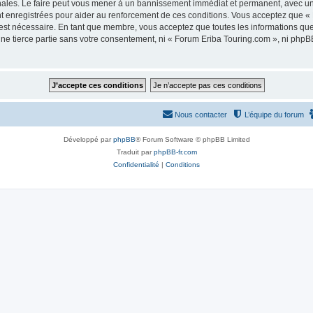
nales. Le faire peut vous mener à un bannissement immédiat et permanent, avec une n
t enregistrées pour aider au renforcement de ces conditions. Vous acceptez que «
 est nécessaire. En tant que membre, vous acceptez que toutes les informations qu
une tierce partie sans votre consentement, ni « Forum Eriba Touring.com », ni ph
Nous contacter
L’équipe du forum
Développé par
phpBB
® Forum Software © phpBB Limited
Traduit par
phpBB-fr.com
Confidentialité
|
Conditions