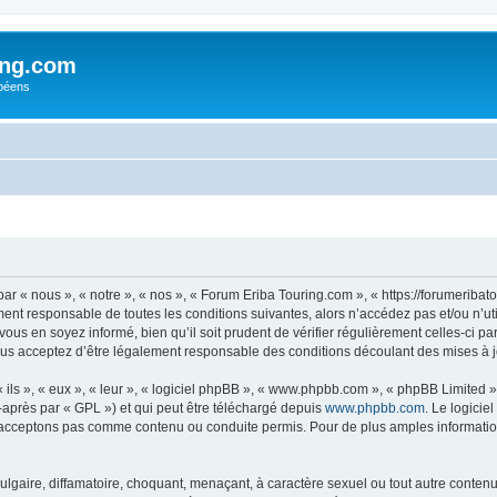
ing.com
péens
r « nous », « notre », « nos », « Forum Eriba Touring.com », « https://forumeriba
ment responsable de toutes les conditions suivantes, alors n’accédez pas et/ou n’
vous en soyez informé, bien qu’il soit prudent de vérifier régulièrement celles-ci p
us acceptez d’être légalement responsable des conditions découlant des mises à jo
ls », « eux », « leur », « logiciel phpBB », « www.phpbb.com », « phpBB Limited »,
-après par « GPL ») et qui peut être téléchargé depuis
www.phpbb.com
. Le logicie
acceptons pas comme contenu ou conduite permis. Pour de plus amples informations
lgaire, diffamatoire, choquant, menaçant, à caractère sexuel ou tout autre contenu 