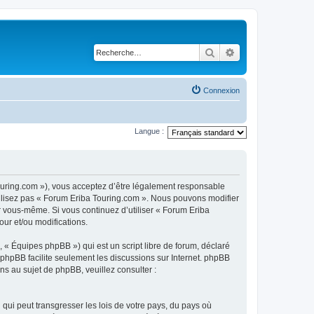
Rechercher
Recherche avancé
Connexion
Langue :
touring.com »), vous acceptez d’être légalement responsable
utilisez pas « Forum Eriba Touring.com ». Nous pouvons modifier
ar vous-même. Si vous continuez d’utiliser « Forum Eriba
ur et/ou modifications.
 « Équipes phpBB ») qui est un script libre de forum, déclaré
l phpBB facilite seulement les discussions sur Internet. phpBB
 au sujet de phpBB, veuillez consulter :
qui peut transgresser les lois de votre pays, du pays où