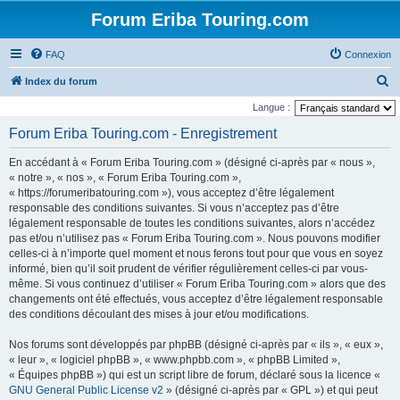
Forum Eriba Touring.com
FAQ
Connexion
R
Index du forum
e
Langue :
c
Forum Eriba Touring.com - Enregistrement
h
En accédant à « Forum Eriba Touring.com » (désigné ci-après par « nous »,
e
« notre », « nos », « Forum Eriba Touring.com »,
r
« https://forumeribatouring.com »), vous acceptez d’être légalement
responsable des conditions suivantes. Si vous n’acceptez pas d’être
c
légalement responsable de toutes les conditions suivantes, alors n’accédez
h
pas et/ou n’utilisez pas « Forum Eriba Touring.com ». Nous pouvons modifier
e
celles-ci à n’importe quel moment et nous ferons tout pour que vous en soyez
informé, bien qu’il soit prudent de vérifier régulièrement celles-ci par vous-
r
même. Si vous continuez d’utiliser « Forum Eriba Touring.com » alors que des
changements ont été effectués, vous acceptez d’être légalement responsable
des conditions découlant des mises à jour et/ou modifications.
Nos forums sont développés par phpBB (désigné ci-après par « ils », « eux »,
« leur », « logiciel phpBB », « www.phpbb.com », « phpBB Limited »,
« Équipes phpBB ») qui est un script libre de forum, déclaré sous la licence «
GNU General Public License v2
» (désigné ci-après par « GPL ») et qui peut