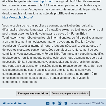
être téléchargé depuis
www.phpbb.com
. Le logiciel phpBB facilite seulement
les discussions sur Internet. phpBB Limited n’est pas responsable de ce que
nous acceptons ou n’acceptons pas comme contenu ou conduite permis. Pour
de plus amples informations au sujet de phpBB, veuillez consulter :
https://www.phpbb.com/
.
Vous acceptez de ne pas publier de contenu abusif, obscène, vulgaire,
diffamatoire, choquant, menaçant, à caractère sexuel ou tout autre contenu qui
peut transgresser les lois de votre pays, du pays où « Forum Eriba
Touring.com » est hébergé ou les lois internationales. Le faire peut vous mener
à un bannissement immédiat et permanent, avec une notification à votre
fournisseur d’accès à Internet si nous le jugeons nécessaire. Les adresses IP
de tous les messages sont enregistrées pour aider au renforcement de ces
conditions. Vous acceptez que « Forum Eriba Touring.com » supprime, modifie,
déplace ou verrouille n’importe quel sujet lorsque nous estimons que cela est
nécessaire. En tant que membre, vous acceptez que toutes les informations
que vous avez saisies soient stockées dans notre base de données. Bien que
ces informations ne soient pas diffusées à une tierce partie sans votre
consentement, ni « Forum Eriba Touring.com », ni phpBB ne pourront être
tenus comme responsables en cas de tentative de piratage visant à
compromettre les données.
Index du forum
Heures au format
UTC+02:00