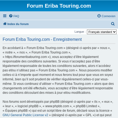
Forum Eriba Touring.com
FAQ
Connexion
R
Index du forum
e
Langue :
c
Forum Eriba Touring.com - Enregistrement
h
En accédant à « Forum Eriba Touring.com » (désigné ci-après par « nous »,
e
« notre », « nos », « Forum Eriba Touring.com »,
r
« https://forumeribatouring.com »), vous acceptez d’être légalement
responsable des conditions suivantes. Si vous n’acceptez pas d’être
c
légalement responsable de toutes les conditions suivantes, alors n’accédez
h
pas et/ou n’utilisez pas « Forum Eriba Touring.com ». Nous pouvons modifier
e
celles-ci à n’importe quel moment et nous ferons tout pour que vous en soyez
informé, bien qu’il soit prudent de vérifier régulièrement celles-ci par vous-
r
même. Si vous continuez d’utiliser « Forum Eriba Touring.com » alors que des
changements ont été effectués, vous acceptez d’être légalement responsable
des conditions découlant des mises à jour et/ou modifications.
Nos forums sont développés par phpBB (désigné ci-après par « ils », « eux »,
« leur », « logiciel phpBB », « www.phpbb.com », « phpBB Limited »,
« Équipes phpBB ») qui est un script libre de forum, déclaré sous la licence «
GNU General Public License v2
» (désigné ci-après par « GPL ») et qui peut