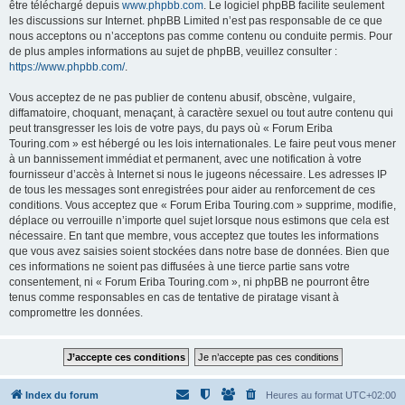
être téléchargé depuis
www.phpbb.com
. Le logiciel phpBB facilite seulement
les discussions sur Internet. phpBB Limited n’est pas responsable de ce que
nous acceptons ou n’acceptons pas comme contenu ou conduite permis. Pour
de plus amples informations au sujet de phpBB, veuillez consulter :
https://www.phpbb.com/
.
Vous acceptez de ne pas publier de contenu abusif, obscène, vulgaire,
diffamatoire, choquant, menaçant, à caractère sexuel ou tout autre contenu qui
peut transgresser les lois de votre pays, du pays où « Forum Eriba
Touring.com » est hébergé ou les lois internationales. Le faire peut vous mener
à un bannissement immédiat et permanent, avec une notification à votre
fournisseur d’accès à Internet si nous le jugeons nécessaire. Les adresses IP
de tous les messages sont enregistrées pour aider au renforcement de ces
conditions. Vous acceptez que « Forum Eriba Touring.com » supprime, modifie,
déplace ou verrouille n’importe quel sujet lorsque nous estimons que cela est
nécessaire. En tant que membre, vous acceptez que toutes les informations
que vous avez saisies soient stockées dans notre base de données. Bien que
ces informations ne soient pas diffusées à une tierce partie sans votre
consentement, ni « Forum Eriba Touring.com », ni phpBB ne pourront être
tenus comme responsables en cas de tentative de piratage visant à
compromettre les données.
Index du forum
Heures au format
UTC+02:00