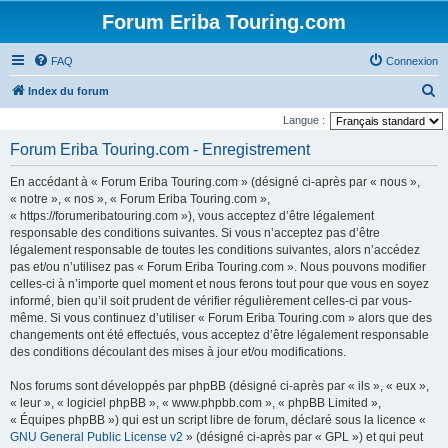
Forum Eriba Touring.com
FAQ
Connexion
R
Index du forum
e
Langue :
c
Forum Eriba Touring.com - Enregistrement
h
En accédant à « Forum Eriba Touring.com » (désigné ci-après par « nous »,
e
« notre », « nos », « Forum Eriba Touring.com »,
r
« https://forumeribatouring.com »), vous acceptez d’être légalement
responsable des conditions suivantes. Si vous n’acceptez pas d’être
c
légalement responsable de toutes les conditions suivantes, alors n’accédez
h
pas et/ou n’utilisez pas « Forum Eriba Touring.com ». Nous pouvons modifier
e
celles-ci à n’importe quel moment et nous ferons tout pour que vous en soyez
informé, bien qu’il soit prudent de vérifier régulièrement celles-ci par vous-
r
même. Si vous continuez d’utiliser « Forum Eriba Touring.com » alors que des
changements ont été effectués, vous acceptez d’être légalement responsable
des conditions découlant des mises à jour et/ou modifications.
Nos forums sont développés par phpBB (désigné ci-après par « ils », « eux »,
« leur », « logiciel phpBB », « www.phpbb.com », « phpBB Limited »,
« Équipes phpBB ») qui est un script libre de forum, déclaré sous la licence «
GNU General Public License v2
» (désigné ci-après par « GPL ») et qui peut