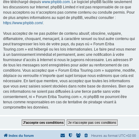
être téléchargé depuis
www.phpbb.com
. Le logiciel phpBB facilite seulement
les discussions sur Internet. phpBB Limited n’est pas responsable de ce que
nous acceptons ou n’acceptons pas comme contenu ou conduite permis. Pour
de plus amples informations au sujet de phpBB, veuillez consulter :
https://www.phpbb.com/
.
Vous acceptez de ne pas publier de contenu abusif, obscène, vulgaire,
diffamatoire, choquant, menaçant, à caractère sexuel ou tout autre contenu qui
peut transgresser les lois de votre pays, du pays où « Forum Eriba
Touring.com » est hébergé ou les lois internationales. Le faire peut vous mener
à un bannissement immédiat et permanent, avec une notification à votre
fournisseur d’accès à Internet si nous le jugeons nécessaire. Les adresses IP
de tous les messages sont enregistrées pour aider au renforcement de ces
conditions. Vous acceptez que « Forum Eriba Touring.com » supprime, modifie,
déplace ou verrouille n’importe quel sujet lorsque nous estimons que cela est
nécessaire. En tant que membre, vous acceptez que toutes les informations
que vous avez saisies soient stockées dans notre base de données. Bien que
ces informations ne soient pas diffusées à une tierce partie sans votre
consentement, ni « Forum Eriba Touring.com », ni phpBB ne pourront être
tenus comme responsables en cas de tentative de piratage visant à
compromettre les données.
Index du forum
Heures au format
UTC+02:00