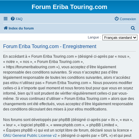
Forum Eriba Touring.com
FAQ
Connexion
R
Index du forum
e
Langue :
c
Forum Eriba Touring.com - Enregistrement
h
En accédant à « Forum Eriba Touring.com » (désigné ci-après par « nous »,
e
« notre », « nos », « Forum Eriba Touring.com »,
r
« https://forumeribatouring.com »), vous acceptez d’être légalement
responsable des conditions suivantes. Si vous n’acceptez pas d’être
c
légalement responsable de toutes les conditions suivantes, alors n’accédez
h
pas et/ou n’utilisez pas « Forum Eriba Touring.com ». Nous pouvons modifier
e
celles-ci à n’importe quel moment et nous ferons tout pour que vous en soyez
informé, bien qu’il soit prudent de vérifier régulièrement celles-ci par vous-
r
même. Si vous continuez d’utiliser « Forum Eriba Touring.com » alors que des
changements ont été effectués, vous acceptez d’être légalement responsable
des conditions découlant des mises à jour et/ou modifications.
Nos forums sont développés par phpBB (désigné ci-après par « ils », « eux »,
« leur », « logiciel phpBB », « www.phpbb.com », « phpBB Limited »,
« Équipes phpBB ») qui est un script libre de forum, déclaré sous la licence «
GNU General Public License v2
» (désigné ci-après par « GPL ») et qui peut