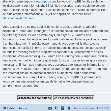
être téléchargé depuis
www.phpbb.com
. Le logiciel phpBB facilite seulement
les discussions sur Internet. phpBB Limited n’est pas responsable de ce que
nous acceptons ou n’acceptons pas comme contenu ou conduite permis. Pour
de plus amples informations au sujet de phpBB, veuillez consulter :
https://www.phpbb.com/
.
Vous acceptez de ne pas publier de contenu abusif, obscène, vulgaire,
diffamatoire, choquant, menaçant, à caractère sexuel ou tout autre contenu qui
peut transgresser les lois de votre pays, du pays où « Forum Eriba
Touring.com » est hébergé ou les lois internationales. Le faire peut vous mener
à un bannissement immédiat et permanent, avec une notification à votre
fournisseur d’accès à Internet si nous le jugeons nécessaire. Les adresses IP
de tous les messages sont enregistrées pour aider au renforcement de ces
conditions. Vous acceptez que « Forum Eriba Touring.com » supprime, modifie,
déplace ou verrouille n’importe quel sujet lorsque nous estimons que cela est
nécessaire. En tant que membre, vous acceptez que toutes les informations
que vous avez saisies soient stockées dans notre base de données. Bien que
ces informations ne soient pas diffusées à une tierce partie sans votre
consentement, ni « Forum Eriba Touring.com », ni phpBB ne pourront être
tenus comme responsables en cas de tentative de piratage visant à
compromettre les données.
Index du forum
Heures au format
UTC+02:00