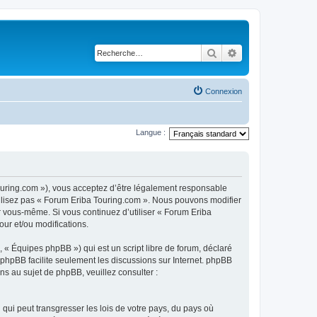
Rechercher
Recherche avancé
Connexion
Langue :
touring.com »), vous acceptez d’être légalement responsable
utilisez pas « Forum Eriba Touring.com ». Nous pouvons modifier
ar vous-même. Si vous continuez d’utiliser « Forum Eriba
ur et/ou modifications.
 « Équipes phpBB ») qui est un script libre de forum, déclaré
l phpBB facilite seulement les discussions sur Internet. phpBB
 au sujet de phpBB, veuillez consulter :
qui peut transgresser les lois de votre pays, du pays où