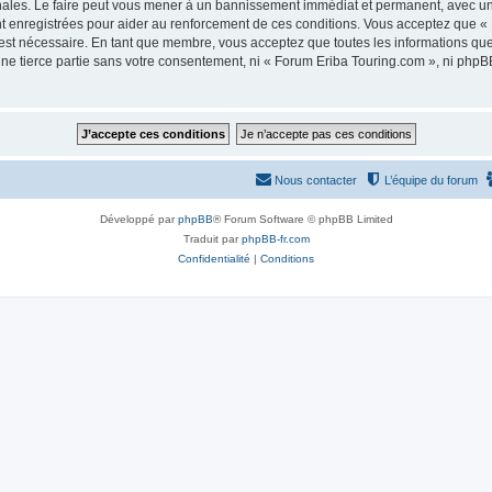
nales. Le faire peut vous mener à un bannissement immédiat et permanent, avec une n
t enregistrées pour aider au renforcement de ces conditions. Vous acceptez que «
 est nécessaire. En tant que membre, vous acceptez que toutes les informations qu
une tierce partie sans votre consentement, ni « Forum Eriba Touring.com », ni ph
Nous contacter
L’équipe du forum
Développé par
phpBB
® Forum Software © phpBB Limited
Traduit par
phpBB-fr.com
Confidentialité
|
Conditions