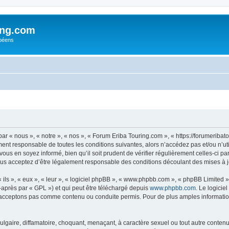
ing.com
péens
r « nous », « notre », « nos », « Forum Eriba Touring.com », « https://forumeriba
ment responsable de toutes les conditions suivantes, alors n’accédez pas et/ou n’
vous en soyez informé, bien qu’il soit prudent de vérifier régulièrement celles-ci p
us acceptez d’être légalement responsable des conditions découlant des mises à jo
ls », « eux », « leur », « logiciel phpBB », « www.phpbb.com », « phpBB Limited »,
-après par « GPL ») et qui peut être téléchargé depuis
www.phpbb.com
. Le logicie
acceptons pas comme contenu ou conduite permis. Pour de plus amples informations
lgaire, diffamatoire, choquant, menaçant, à caractère sexuel ou tout autre contenu 